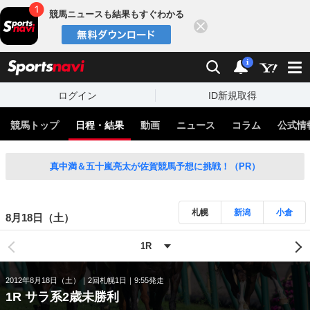
競馬ニュースも結果もすぐわかる
閉じる
スポーツナビ
検索
通知
i
ログイン
ID新規取得
競馬トップ
日程・結果
動画
ニュース
コラム
公式情
真中満＆五十嵐亮太が佐賀競馬予想に挑戦！（PR）
札幌
新潟
小倉
8月18日（土）
2012年8月18日（土）
2回札幌1日
9:55発走
1R サラ系2歳未勝利