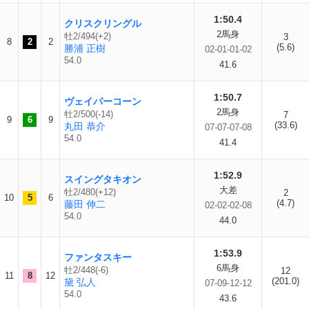
1:50.4
クリスクリングル
2馬身
牡2/494(+2)
3
8
2
2
(5.6)
勝浦 正樹
02-01-01-02
54.0
41.6
1:50.7
ヴェイパーコーン
2馬身
牡2/500(-14)
7
9
6
9
(33.6)
丸田 恭介
07-07-07-08
54.0
41.4
1:52.9
スイングタキオン
大差
牡2/480(+12)
2
10
5
6
(4.7)
藤田 伸二
02-02-02-08
54.0
44.0
1:53.9
ファンタスキー
6馬身
牡2/448(-6)
12
11
8
12
(201.0)
黛 弘人
07-09-12-12
54.0
43.6