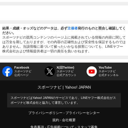
結果・成績・オッズなどのデータは、必ず
主催者
発行のものと照合し確認してく
ださい。
スポーツナビの競馬コンテンツのページ上に掲載されている情報の内容に関して
は万全を期しておりますが、その内容の正確性および安全性を保証するものでは
ありません。当該情報に基づいて被ったいかなる損害についても、LINEヤフー
株式会社および情報提供者は一切の責任を負いかねます。
Facebook
X(旧Twitter)
YouTube
スポーツナビ
スポーツナビ
スポーツナビ
公式ページ
公式アカウント
公式チャンネル
スポーツナビ
Yahoo! JAPAN
スポーツナビはYahoo! JAPANのサービスであり、LINEヤフー株式会社がス
ポーツナビ株式会社と協力して運営しています。
プライバシーポリシー
プライバシーセンター
規約
会社概要
免責事項
広告掲載について
スタッフ募集