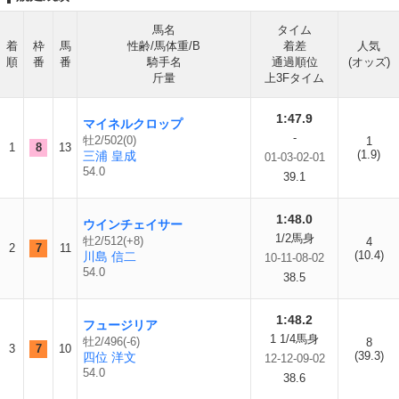
馬名
タイム
着
枠
馬
性齢/馬体重/B
着差
人気
順
番
番
騎手名
通過順位
(オッズ)
斤量
上3Fタイム
1:47.9
マイネルクロップ
-
牡2/502(0)
1
1
8
13
(1.9)
三浦 皇成
01-03-02-01
54.0
39.1
1:48.0
ウインチェイサー
1/2馬身
牡2/512(+8)
4
2
7
11
(10.4)
川島 信二
10-11-08-02
54.0
38.5
1:48.2
フュージリア
1 1/4馬身
牡2/496(-6)
8
3
7
10
(39.3)
四位 洋文
12-12-09-02
54.0
38.6