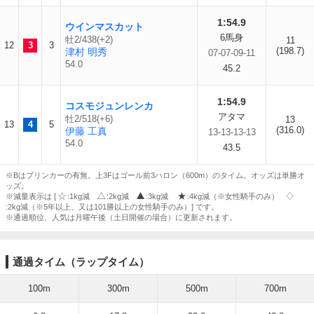
1:54.9
ウインマスカット
6馬身
牡2/438(+2)
11
12
3
3
(198.7)
津村 明秀
07-07-09-11
54.0
45.2
1:54.9
コスモジュンレンカ
アタマ
牡2/518(+6)
13
13
4
5
(316.0)
伊藤 工真
13-13-13-13
54.0
43.5
※Bはブリンカーの有無。上3Fはゴール前3ハロン（600m）のタイム。オッズは単勝オ
ッズ。
※減量表示は [
:1kg減
:2kg減
:3kg減
:4kg減（※女性騎手のみ）
:2kg減（※5年以上、又は101勝以上の女性騎手のみ）] です。
※通過順位、人気は月曜午後（土日開催の場合）に更新されます。
通過タイム（ラップタイム）
100m
300m
500m
700m