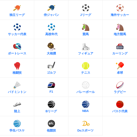
独立リーグ
侍ジャパン
Jリーグ
海外サッカー
サッカー代表
高校年代
競馬
地方競馬
ボートレース
大相撲
フィギュア
カーリング
格闘技
ゴルフ
テニス
卓球
F1
バドミントン
バレーボール
ラグビー
NBA
陸上
Bリーグ
バスケ代表
学生バスケ
他競技
Doスポーツ