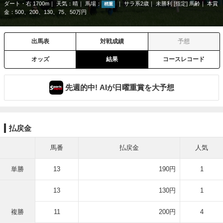
ダート・右 1700m
天気：
晴
馬場：
サラ系2歳
未勝利 [指定] 馬齢
本賞
稍重
金：500、200、130、75、50万円
出馬表
対戦成績
予想
オッズ
結果
コースレコード
先週的中! AIが日曜重賞を大予想
払戻金
馬番
払戻金
人気
単勝
13
190円
1
13
130円
1
複勝
11
200円
4