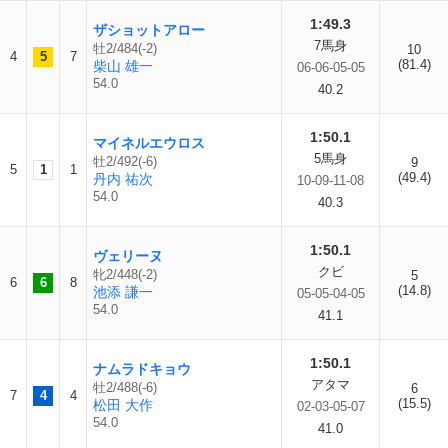
1:49.3
ザショットアロー
7馬身
牡2/484(-2)
10
4
5
7
(81.4)
柴山 雄一
06-06-05-05
54.0
40.2
1:50.1
マイネルエウロス
5馬身
牡2/492(-6)
9
5
1
1
(49.4)
丹内 祐次
10-09-11-08
54.0
40.3
1:50.1
ヴェリーヌ
クビ
牝2/448(-2)
5
6
6
8
(14.8)
池添 謙一
05-05-04-05
54.0
41.1
1:50.1
ナムラドキョウ
アタマ
牡2/488(-6)
6
7
4
4
(15.5)
松田 大作
02-03-05-07
54.0
41.0