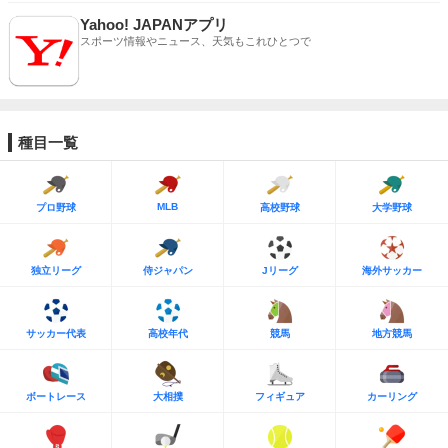
Yahoo! JAPANアプリ
スポーツ情報やニュース、天気もこれひとつで
種目一覧
MLB
プロ野球
高校野球
大学野球
独立リーグ
侍ジャパン
Jリーグ
海外サッカー
サッカー代表
高校年代
競馬
地方競馬
ボートレース
大相撲
フィギュア
カーリング