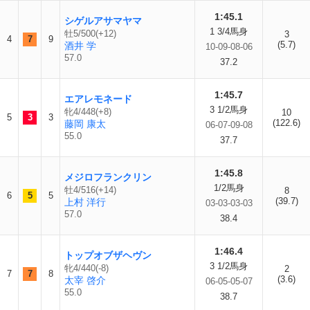
1:45.1
シゲルアサマヤマ
1 3/4馬身
牡5/500(+12)
3
4
7
9
(5.7)
酒井 学
10-09-08-06
57.0
37.2
1:45.7
エアレモネード
3 1/2馬身
牝4/448(+8)
10
5
3
3
(122.6)
藤岡 康太
06-07-09-08
55.0
37.7
1:45.8
メジロフランクリン
1/2馬身
牡4/516(+14)
8
6
5
5
(39.7)
上村 洋行
03-03-03-03
57.0
38.4
1:46.4
トップオブザヘヴン
3 1/2馬身
牝4/440(-8)
2
7
7
8
(3.6)
太宰 啓介
06-05-05-07
55.0
38.7