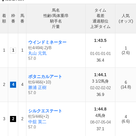
馬名
タイム
着
枠
馬
性齢/馬体重/B
着差
人気
順
番
番
騎手名
通過順位
(オッズ)
斤量
上3Fタイム
1:43.5
ウインドミネーター
-
牡4/494(-2)/B
1
1
1
1
(2.6)
丸山 元気
01-01-01-01
57.0
36.4
1:44.1
ボタニカルアート
3 1/2馬身
牡6/466(+10)
6
2
4
4
(14.8)
勝浦 正樹
02-02-02-02
57.0
36.9
1:44.8
シルクエステート
4馬身
牡5/446(+2)
4
3
2
2
(6.6)
中舘 英二
08-07-05-04
57.0
37.1