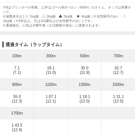
※Bはブリンカーの有無。上3Fはゴール前3ハロン（600m）のタイム。オッズは単勝オ
ッズ。
※減量表示は [
:1kg減
:2kg減
:3kg減
:4kg減（※女性騎手のみ）
:2kg減（※5年以上、又は101勝以上の女性騎手のみ）] です。
※通過順位、人気は月曜午後（土日開催の場合）に更新されます。
通過タイム（ラップタイム）
100m
300m
500m
700m
7.1
18.1
30.0
42.7
(7.1)
(11.0)
(11.9)
(12.7)
900m
1100m
1300m
1500m
55.0
1:07.1
1:19.1
1:31.1
(12.3)
(12.1)
(12.0)
(12.0)
1700m
1:43.5
(12.4)