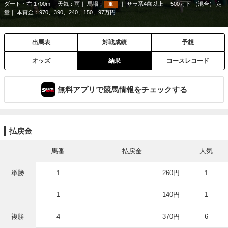
ダート・右 1700m
天気：
雨
馬場：
サラ系4歳以上
500万下 （混合） 定
重
量
本賞金：970、390、240、150、97万円
出馬表
対戦成績
予想
オッズ
結果
コースレコード
無料アプリで競馬情報をチェックする
払戻金
馬番
払戻金
人気
単勝
1
260円
1
1
140円
1
複勝
4
370円
6