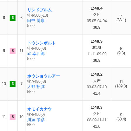
1:46.4
リンドブルム
クビ
牡4/508(-10)
7
8
6
6
(33.1)
田中 博康
05-05-04-04
57.0
38.9
1:46.9
トウシンボルト
3馬身
牡4/480(-8)
5
9
8
11
(9.3)
武 幸四郎
11-11-09-09
57.0
38.9
1:49.2
ホウショウルアー
大差
牝7/496(-8)
11
10
6
7
(189.3)
大野 拓弥
03-03-07-10
55.0
41.4
1:49.3
オモイカナウ
クビ
牝4/456(0)
9
11
8
10
(60.4)
川須 栄彦
08-09-11-11
55.0
41.0