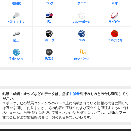
格闘技
ゴルフ
テニス
卓球
F1
バドミントン
バレーボール
ラグビー
NBA
陸上
Bリーグ
バスケ代表
学生バスケ
他競技
Doスポーツ
結果・成績・オッズなどのデータは、必ず
主催者
発行のものと照合し確認してく
ださい。
スポーツナビの競馬コンテンツのページ上に掲載されている情報の内容に関して
は万全を期しておりますが、その内容の正確性および安全性を保証するものでは
ありません。当該情報に基づいて被ったいかなる損害についても、LINEヤフー
株式会社および情報提供者は一切の責任を負いかねます。