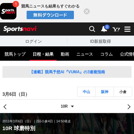
競馬ニュースも結果もすぐわかる
閉じる
スポーツナビ
検索
通知
i
ログイン
ID新規取得
競馬トップ
日程・結果
動画
ニュース
コラム
公式情
【連載】競馬予想AI『VUMA』の3連複指南
中山
阪神
小倉
3月6日（日）
2011年3月6日（日）
2回小倉4日
14:50発走
10R 球磨特別