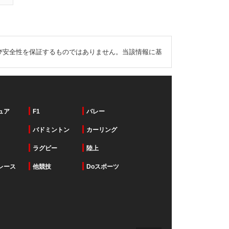
び安全性を保証するものではありません。当該情報に基
ュア
F1
バレー
バドミントン
カーリング
ラグビー
陸上
レース
他競技
Doスポーツ