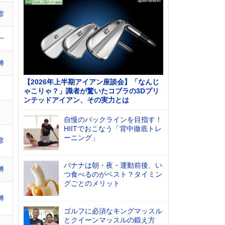
彦
一
博
【2026年上半期アイアン座談会】「なんじ
ゃこりゃ？」識者が驚いたコブラの3Dプリ
ンテッドアイアン、その実力とは
自慢のバックラインを目指す！
HIITでおこなう「背中徹底トレ
ーニング」
彦
バナナは朝・夜・運動前後、い
博
つ食べるのがベスト？タイミン
グごとのメリット
博
ゴルフに必須なキングマッスル
とクイーンマッスルの鍛え方