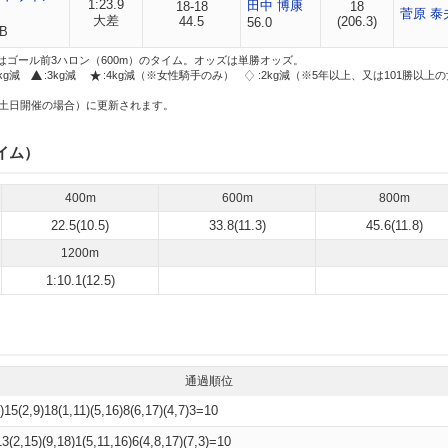
1:23.9
田中 博康
18-18
18
菅原 泰
大差
44.5
(206.3)
56.0
/B
はゴール前3ハロン（600m）のタイム。オッズは単勝オッズ。
2kg減
:3kg減
:4kg減（※女性騎手のみ）
:2kg減（※5年以上、又は101勝以上
土日開催の場合）に更新されます。
イム）
400m
600m
800m
22.5(10.5)
33.8(11.3)
45.6(11.8)
1200m
1:10.1(12.5)
通過順位
)15(2,9)18(1,11)(5,16)8(6,17)(4,7)3=10
13(2,15)(9,18)1(5,11,16)6(4,8,17)(7,3)=10