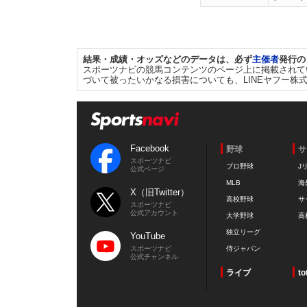
結果・成績・オッズなどのデータは、必ず
主催者
発行の
スポーツナビの競馬コンテンツのページ上に掲載されて
づいて被ったいかなる損害についても、LINEヤフー株
Facebook
野球
サ
スポーツナビ
プロ野球
J
公式ページ
MLB
海
X（旧Twitter）
高校野球
サ
スポーツナビ
公式アカウント
大学野球
高
独立リーグ
YouTube
スポーツナビ
侍ジャパン
公式チャンネル
ライブ
to