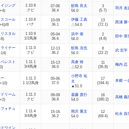
ライジング
1:10.8
鮫島 良太
07-06
3
羽月 友
クビ
36.4
(5.7)
+4)
56.0
ススコール
1:10.8
伊藤 工真
10-09
13
西浦 勝
ハナ
36.1
(72.1)
+6)/B
△54.0
クリスタル
1:10.9
浜中 俊
05-04
2
田中 章
1/2馬身
36.6
(4.8)
-8)
56.0
ウライナー
1:11.0
鮫島 克也
12-13
8
武 宏平
クビ
36.2
(22.2)
-14)
56.0
エベレスト
1:11.1
高倉 稜
15-13
11
梅内 忍
3/4馬身
36.0
(35.8)
0)
△52.0
小野寺 祐
ユー
1:11.3
05-06
17
本郷 一
太
1 1/2馬身
37.0
(194.4)
+10)
▲51.0
アドリーム
1:11.3
嘉藤 貴行
08-09
16
高橋 義
クビ
36.8
(180.2)
+2)
54.0
ンフォチュ
1:11.4
熊沢 重文
15-16
12
松永 昌
3/4馬身
36.2
(69.4)
54.0
ルドウイン