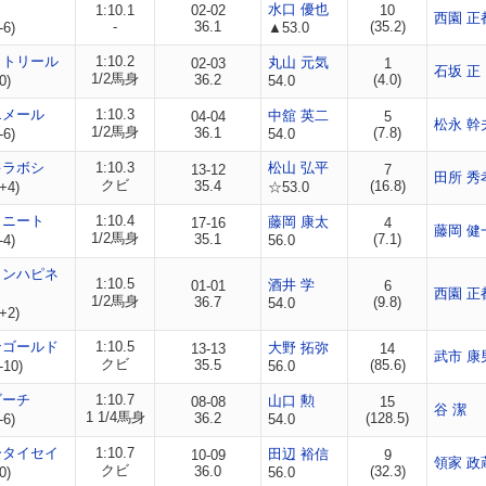
ノ
水口 優也
1:10.1
02-02
10
西園 正
-
36.1
(35.2)
-6)
▲53.0
イトリール
1:10.2
丸山 元気
02-03
1
石坂 正
1/2馬身
36.2
(4.0)
0)
54.0
エメール
1:10.3
中舘 英二
04-04
5
松永 幹
1/2馬身
36.1
(7.8)
-6)
54.0
キラボシ
1:10.3
松山 弘平
13-12
7
田所 秀
クビ
35.4
(16.8)
+4)
☆53.0
ィニート
1:10.4
藤岡 康太
17-16
4
藤岡 健
1/2馬身
35.1
(7.1)
-4)
56.0
タンハピネ
1:10.5
酒井 学
01-01
6
西園 正
1/2馬身
36.7
(9.8)
54.0
+2)
ンゴールド
1:10.5
大野 拓弥
13-13
14
武市 康
クビ
35.5
(85.6)
-10)
56.0
ビーチ
1:10.7
山口 勲
08-08
15
谷 潔
1 1/4馬身
36.2
(128.5)
-6)
54.0
ータイセイ
1:10.7
田辺 裕信
10-09
9
領家 政
クビ
36.0
(32.3)
0)
56.0