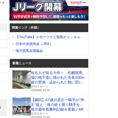
ード
関連リンク（外部）
【YouTube】スポーツナビ競馬チャンネル
日本中央競馬会（JRA）
地方競馬全国協会
新着ニュース
知る人ぞ知る大作！ 札幌競馬
場の地下道に描かれた全長100m
超の壁画 込められた熱い思い
日刊スポーツ
2026/8/6 16:45
【園田】67歳川原正一騎手が“帝
王”超え「体の続く限り騎手を」
師
地方最年長勝利記録を更新／6R
日刊スポーツ
2026/8/6 16:45