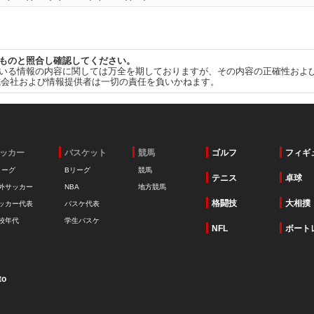
ものと照合し確認してください。
いる情報の内容に関しては万全を期しておりますが、その内容の正確性およ
式会社および情報提供者は一切の責任を負いかねます。
ッカー
バスケット
競馬
ゴルフ
フィギ
リーグ
Bリーグ
競馬
テニス
卓球
外サッカー
NBA
地方競馬
格闘技
大相撲
ッカー代表
バスケ代表
校年代
学生バスケ
NFL
ボート
to