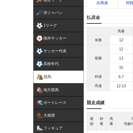
出馬表
対
侍ジャパン
払戻金
Jリーグ
馬番
海外サッカー
12
単勝
12
サッカー代表
複勝
13
高校年代
15
競馬
枠連
6-7
馬連
12-13
地方競馬
競走成績
ボートレース
大相撲
着
枠
馬
順
番
番
性齢/
フィギュア