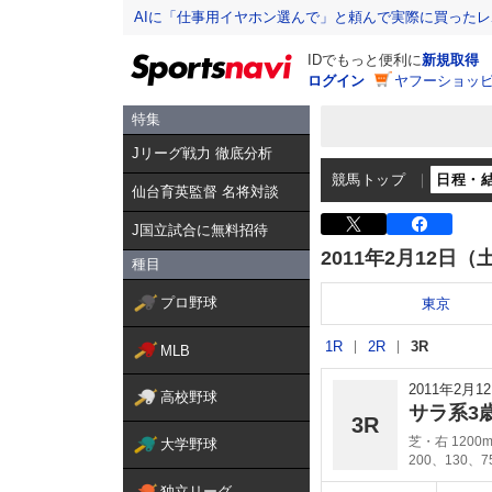
AIに「仕事用イヤホン選んで」と頼んで実際に買った
IDでもっと便利に
新規取得
ログイン
ヤフーショッピ
特集
Jリーグ戦力 徹底分析
競馬トップ
日程・
仙台育英監督 名将対談
J国立試合に無料招待
2011年2月12日（
種目
プロ野球
東京
1R
2R
3R
MLB
2011年2月
高校野球
サラ系3
3R
芝・右 1200
大学野球
200、130、
独立リーグ