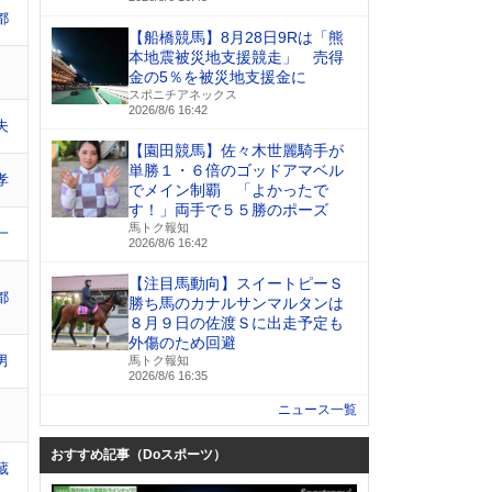
都
【船橋競馬】8月28日9Rは「熊
本地震被災地支援競走」 売得
金の5％を被災地支援金に
スポニチアネックス
2026/8/6 16:42
夫
【園田競馬】佐々木世麗騎手が
単勝１・６倍のゴッドアマベル
孝
でメイン制覇 「よかったで
す！」両手で５５勝のポーズ
馬トク報知
一
2026/8/6 16:42
【注目馬動向】スイートピーＳ
都
勝ち馬のカナルサンマルタンは
８月９日の佐渡Ｓに出走予定も
外傷のため回避
男
馬トク報知
2026/8/6 16:35
ニュース一覧
おすすめ記事（Doスポーツ）
蔵