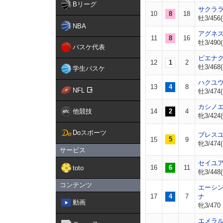
Bリーグ
サクラ
10
8
18
牡3/456(
NBA
アグネ
11
8
16
牡3/490(
バスケ代表
ピエナ
12
1
2
牡3/468(
学生バスケ
ハクユ
13
4
8
NFL
牡3/474(
カシノ
他競技
14
2
4
牝3/424(
Doスポーツ
ブレス
5
15
9
牝3/474(
サービス
セイユ
16
6
11
toto
牝3/448(
コンテンツ
エーシ
17
4
7
ナ
動画
牝3/470
エメラ