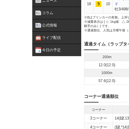
ニュース
18
5
10
ド
牡3/498
コラム
※Bはブリンカーの有無。上3F
※減量表示は [
:1kg減
:
公式情報
騎手のみ）] です。
※通過順位、人気は月曜午後（
ライブ配信
通過タイム（ラップタ
今日の予定
200m
12.0(12.0)
1000m
57.6(12.0)
コーナー通過順位
コーナー
3コーナー
14(
12
,13
4コーナー
(
12
,*14)