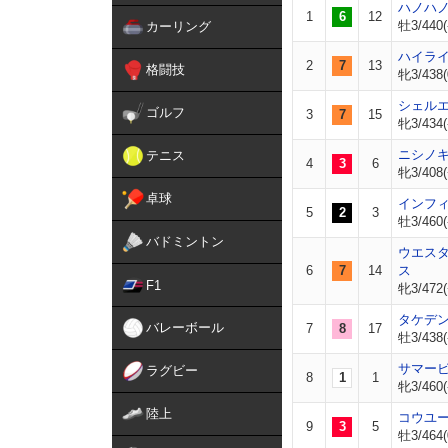
ハノハ
1
6
12
牡3/440(
カーリング
ハイラ
2
7
13
格闘技
牝3/438(
シェル
ゴルフ
3
7
15
牝3/434(
ニシノ
テニス
4
3
6
牝3/408(
卓球
インフ
5
2
3
牡3/460(
バドミントン
ウエス
6
7
14
ス
F1
牝3/472(
タケデ
バレーボール
7
8
17
牡3/438(
サマー
ラグビー
8
1
1
牝3/460(
陸上
コウユ
9
3
5
牡3/464(