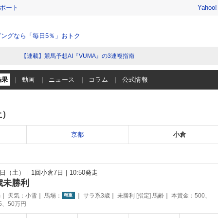
レポート
Yahoo
ングなら「毎日5％」おトク
【連載】競馬予想AI『VUMA』の3連複指南
結果
動画
ニュース
コラム
公式情報
土）
京都
小倉
12日（土）
1回小倉7日
10:50発走
歳未勝利
m
天気：
小雪
馬場：
サラ系3歳
未勝利 [指定] 馬齢
本賞金：500、
稍重
75、50万円