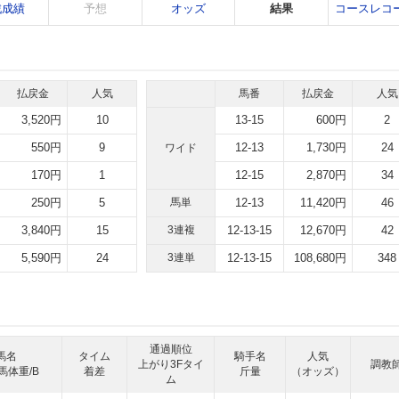
戦成績
予想
オッズ
結果
コースレコ
払戻金
人気
馬番
払戻金
人気
3,520円
10
13-15
600円
2
550円
9
12-13
1,730円
24
ワイド
170円
1
12-15
2,870円
34
250円
5
馬単
12-13
11,420円
46
3,840円
15
3連複
12-13-15
12,670円
42
5,590円
24
3連単
12-13-15
108,680円
348
通過順位
馬名
タイム
騎手名
人気
上がり3Fタイ
調教
馬体重/B
着差
斤量
（オッズ）
ム