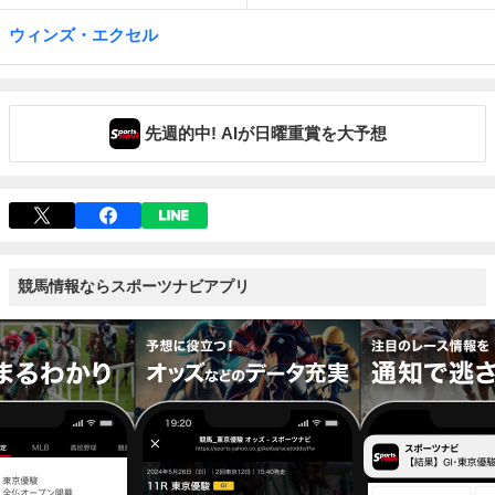
ウィンズ・エクセル
先週的中! AIが日曜重賞を大予想
競馬情報ならスポーツナビアプリ