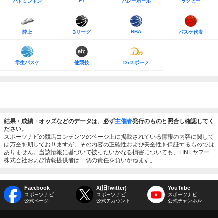
F1
バドミントン
バレーボール
ラグビー
NBA
陸上
Bリーグ
バスケ代表
学生バスケ
他競技
Doスポーツ
結果・成績・オッズなどのデータは、必ず
主催者
発行のものと照合し確認してく
ださい。
スポーツナビの競馬コンテンツのページ上に掲載されている情報の内容に関して
は万全を期しておりますが、その内容の正確性および安全性を保証するものでは
ありません。当該情報に基づいて被ったいかなる損害についても、LINEヤフー
株式会社および情報提供者は一切の責任を負いかねます。
Facebook
X(旧Twitter)
YouTube
スポーツナビ
スポーツナビ
スポーツナビ
公式ページ
公式アカウント
公式チャンネル