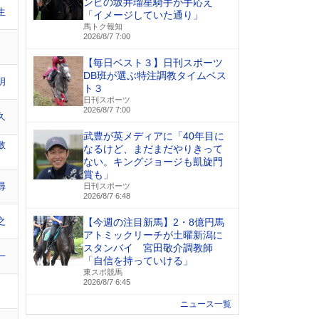
ンビの坂井瑠星騎手が手応え
生
「イメージしていた通り」
馬トク報知
2026/8/7 7:00
【毎日ベスト３】日刊スポーツ
DB班が選ぶ特注調教タイムベス
明
ト３
日刊スポーツ
2026/8/7 7:00
久
武豊が英メディアに「40年目に
敬
なるけど、まだまだやりきって
ない。キングジョージも凱旋門
賞も」
尋
日刊スポーツ
2026/8/7 6:48
之
【今週の注目新馬】2・8億円馬
アトミックリーチが土曜新潟に
スタンバイ 宮田敬介調教師
一
「自信を持っていける」
東スポ競馬
2026/8/7 6:45
ニュース一覧