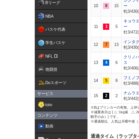
ジンラ
Bリーグ
10
8
15
ー
牝3/430(
NBA
キョウ
11
3
5
ー
バスケ代表
牡3/472(
インタ
学生バスケ
12
7
13
牝3/430(
NFL
クリノ
13
4
6
ス
牝3/406(
他競技
フミノ
14
5
8
Doスポーツ
牡3/488(
ナムラ
サービス
15
2
2
牝3/442(
toto
※Bはブリンカーの有無。上3F
※減量表示は [
:1kg減
:
コンテンツ
騎手のみ）] です。
※通過順位、人気は月曜午後（
動画
通過タイム（ラップタ