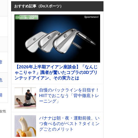
おすすめ記事（Doスポーツ）
彦
【2026年上半期アイアン座談会】「なんじ
ゃこりゃ？」識者が驚いたコブラの3Dプリ
ンテッドアイアン、その実力とは
也
自慢のバックラインを目指す！
晴
HIITでおこなう「背中徹底トレ
ーニング」
の女性
バナナは朝・夜・運動前後、い
つ食べるのがベスト？タイミン
グごとのメリット