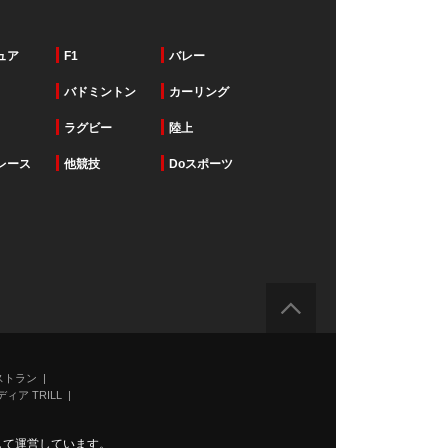
ュア
F1
バレー
バドミントン
カーリング
ラグビー
陸上
レース
他競技
Doスポーツ
ストラン
ィア TRILL
力して運営しています。