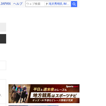
! JAPAN
ヘルプ
滝沢秀明氏 IMPACT26
検索
0、