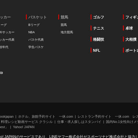
ッカー
バスケット
競馬
ゴルフ
フィギ
リーグ
Bリーグ
競馬
テニス
卓球
外サッカー
NBA
地方競馬
格闘技
大相撲
ッカー代表
バスケ代表
校年代
学生バスケ
NFL
ボート
to
kjapan
ホテル、旅館予約サイト 一休.com
レストラン予約サイト 一休.com レ
料理レシピ動画サービス クラシル
仕事・求人探しはスタンバイ
国内No.1女性向けメデ
st」
Yahoo! JAPAN
oo! JAPANのサービスであり、LINEヤフー株式会社がスポーツナビ株式会社と協