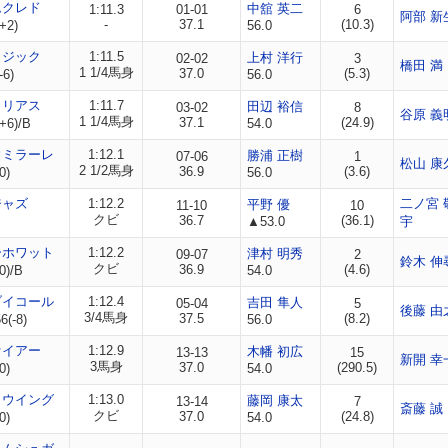
ムクレド
中舘 英二
1:11.3
01-01
6
阿部 新
-
37.1
(10.3)
+2)
56.0
ロジック
1:11.5
上村 洋行
02-02
3
橋田 満
1 1/4馬身
37.0
(5.3)
-6)
56.0
ロリアス
1:11.7
田辺 裕信
03-02
8
谷原 義
1 1/4馬身
37.1
(24.9)
+6)/B
54.0
ウミラーレ
1:12.1
勝浦 正樹
07-06
1
松山 康
2 1/2馬身
36.9
(3.6)
0)
56.0
ジャズ
1:12.2
二ノ宮 
平野 優
11-10
10
クビ
36.7
(36.1)
▲53.0
宇
ーホワット
1:12.2
津村 明秀
09-07
2
鈴木 伸
クビ
36.9
(4.6)
0)/B
54.0
ブイコール
1:12.4
吉田 隼人
05-04
5
後藤 由
3/4馬身
37.5
(8.2)
(-8)
56.0
ァイアー
1:12.9
木幡 初広
13-13
15
新開 幸
3馬身
37.0
(290.5)
0)
54.0
トウイング
1:13.0
藤岡 康太
13-14
7
斎藤 誠
クビ
37.0
(24.8)
0)
54.0