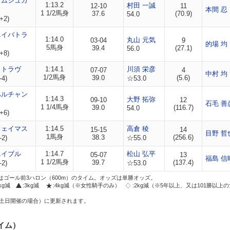
イムシュガ
1:13.2
村田 一誠
12-10
11
本間 忍
1 1/2馬身
37.6
(70.9)
54.0
+2)
エイバトラ
1:14.0
丸山 元気
03-04
9
的場 均
5馬身
39.4
(27.1)
56.0
+8)
クトラヴ
1:14.1
川須 栄彦
07-07
4
中村 均
1/2馬身
39.0
(5.6)
-4)
☆53.0
ハルチャン
1:14.3
大野 拓弥
09-10
12
石毛 善
1 1/4馬身
39.0
(116.7)
54.0
+6)
フェイマス
1:14.5
高倉 稜
15-15
14
目野 哲
1馬身
38.3
(256.6)
-2)
☆55.0
エイブル
1:14.7
松山 弘平
05-07
13
福島 信
1 1/2馬身
39.7
(137.4)
-2)
☆53.0
はゴール前3ハロン（600m）のタイム。オッズは単勝オッズ。
2kg減
:3kg減
:4kg減（※女性騎手のみ）
:2kg減（※5年以上、又は101勝以上
土日開催の場合）に更新されます。
イム）