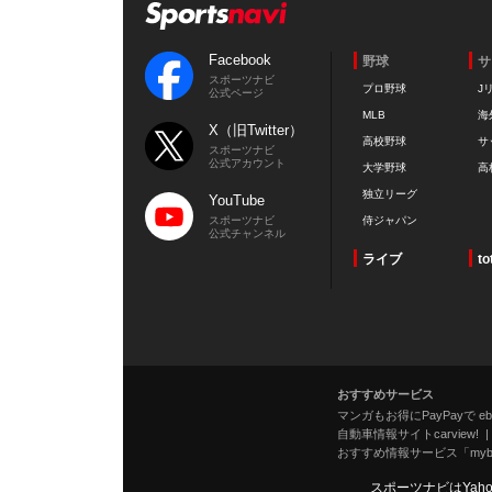
Facebook
野球
サ
スポーツナビ
プロ野球
J
公式ページ
MLB
海
X（旧Twitter）
高校野球
サ
スポーツナビ
公式アカウント
大学野球
高
独立リーグ
YouTube
スポーツナビ
侍ジャパン
公式チャンネル
ライブ
to
おすすめサービス
マンガもお得にPayPayで eboo
自動車情報サイトcarview!
おすすめ情報サービス「mybe
スポーツナビはYah