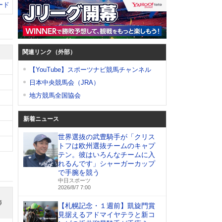
ード
関連リンク（外部）
【YouTube】スポーツナビ競馬チャンネル
日本中央競馬会（JRA）
地方競馬全国協会
新着ニュース
世界選抜の武豊騎手が「クリス
トフは欧州選抜チームのキャプ
テン。彼はいろんなチームに入
れるんです」シャーガーカップ
で手腕を競う
中日スポーツ
2026/8/7 7:00
師
【札幌記念・１週前】凱旋門賞
見据えるアドマイヤテラと新コ