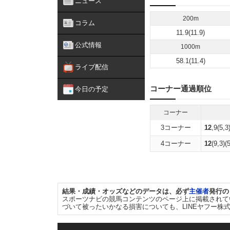
ニュース
200m
コラム
11.9(11.9)
公式情報
1000m
58.1(11.4)
ライブ配信
コーナー通過順位
今日の予定
コーナー
3コーナー
12
,9(5,3
4コーナー
12
(9,3)(
結果・成績・オッズなどのデータは、必ず
主催者
発行の
スポーツナビの競馬コンテンツのページ上に掲載されて
づいて被ったいかなる損害についても、LINEヤフー株