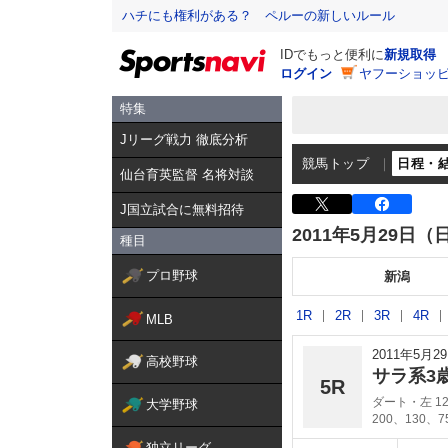
ハチにも権利がある？ ペルーの新しいルール
IDでもっと便利に
新規取得
ログイン
ヤフーショッピ
特集
Jリーグ戦力 徹底分析
競馬トップ
日程・
仙台育英監督 名将対談
J国立試合に無料招待
2011年5月29日（
種目
プロ野球
新潟
1R
2R
3R
4R
MLB
2011年5月
高校野球
サラ系3
5R
ダート・左 12
大学野球
200、130、
独立リーグ