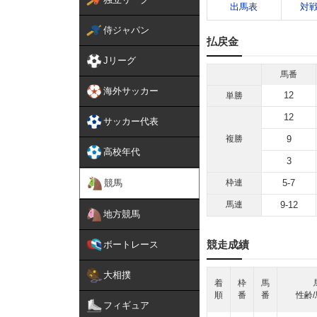
出馬表
対
侍ジャパン
払戻金
Jリーグ
馬番
海外サッカー
12
単勝
12
サッカー代表
複勝
9
高校年代
3
競馬
枠連
5-7
馬連
9-12
地方競馬
競走成績
ボートレース
大相撲
着
枠
馬
順
番
番
性齢/
フィギュア