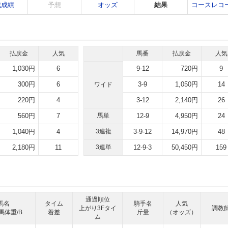
戦成績
予想
オッズ
結果
コースレコ
払戻金
人気
馬番
払戻金
人気
1,030円
6
9-12
720円
9
300円
6
3-9
1,050円
14
ワイド
220円
4
3-12
2,140円
26
560円
7
馬単
12-9
4,950円
24
1,040円
4
3連複
3-9-12
14,970円
48
2,180円
11
3連単
12-9-3
50,450円
159
通過順位
馬名
タイム
騎手名
人気
上がり3Fタイ
調教
馬体重/B
着差
斤量
（オッズ）
ム