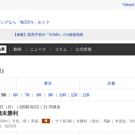
Yahoo
ングなら「毎日5％」おトク
【連載】競馬予想AI『VUMA』の3連複指南
結果
動画
ニュース
コラム
公式情報
日）
東京
京都
5R
6R
7R
8R
9R
10R
11R
12R
29日（日）
2回新潟2日
11:35発走
歳未勝利
00m
天気：
雨
馬場：
サラ系3歳
未勝利 （混合） 馬齢
本賞金：50
重
75、50万円