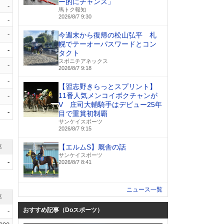
ー的にチャンス」
-
馬トク報知
2026/8/7 9:30
-
-
今週末から復帰の松山弘平 札
幌でテーオーパスワードとコン
-
タクト
スポニチアネックス
-
2026/8/7 9:18
-
【習志野きらっとスプリント】
11番人気メンコイボクチャンが
-
V 庄司大輔騎手はデビュー25年
-
目で重賞初制覇
サンケイスポーツ
2026/8/7 9:15
【エルムS】厩舎の話
率
サンケイスポーツ
-
2026/8/7 8:41
ニュース一覧
率
おすすめ記事（Doスポーツ）
-