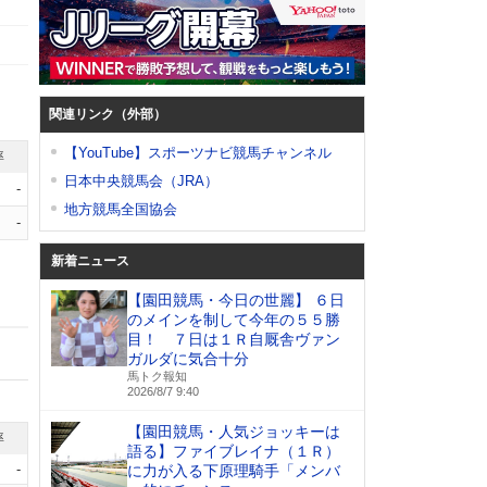
関連リンク（外部）
【YouTube】スポーツナビ競馬チャンネル
率
日本中央競馬会（JRA）
-
地方競馬全国協会
-
新着ニュース
【園田競馬・今日の世麗】 ６日
のメインを制して今年の５５勝
目！ ７日は１Ｒ自厩舎ヴァン
ガルダに気合十分
馬トク報知
2026/8/7 9:40
【園田競馬・人気ジョッキーは
率
語る】ファイブレイナ（１Ｒ）
-
に力が入る下原理騎手「メンバ