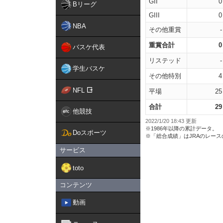
GII
0
Bリーグ
GIII
0
NBA
その他重賞
-
重賞合計
0
バスケ代表
リステッド
-
学生バスケ
その他特別
4
NFL
平場
25
合計
29
他競技
2022/1/20 18:43 更新
※1986年以降の累計データ。
Doスポーツ
※「総合成績」はJRAのレー
サービス
toto
コンテンツ
動画