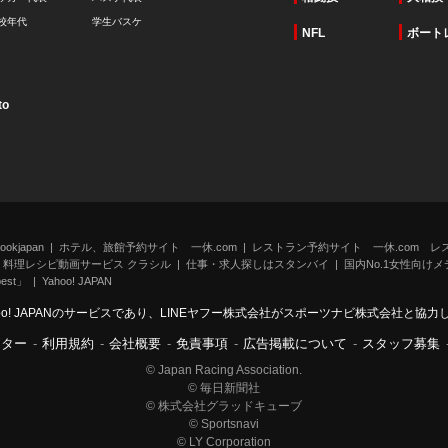
校年代
学生バスケ
NFL
ボート
to
kjapan
ホテル、旅館予約サイト 一休.com
レストラン予約サイト 一休.com レ
料理レシピ動画サービス クラシル
仕事・求人探しはスタンバイ
国内No.1女性向けメデ
st」
Yahoo! JAPAN
oo! JAPANのサービスであり、LINEヤフー株式会社がスポーツナビ株式会社と協
ンター
-
利用規約
-
会社概要
-
免責事項
-
広告掲載について
-
スタッフ募集
© Japan Racing Association.
© 毎日新聞社
© 株式会社グラッドキューブ
© Sportsnavi
© LY Corporation