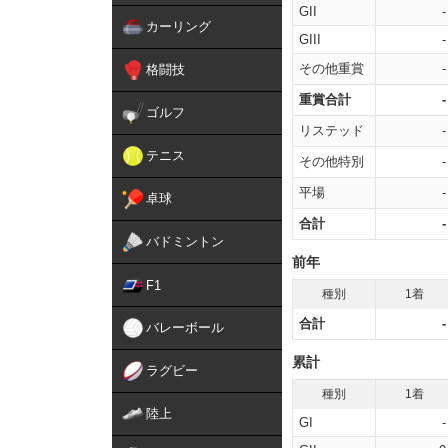
GII
-
カーリング
GIII
-
その他重賞
-
格闘技
重賞合計
-
ゴルフ
リステッド
-
テニス
その他特別
-
平場
-
卓球
合計
-
バドミントン
前年
F1
種別
1着
合計
-
バレーボール
累計
ラグビー
種別
1着
陸上
GI
-