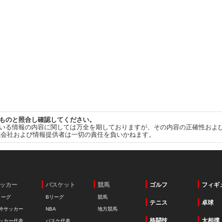
ものと照合し確認してください。
いる情報の内容に関しては万全を期しておりますが、その内容の正確性およ
式会社および情報提供者は一切の責任を負いかねます。
ッカー
バスケット
競馬
ゴルフ
フィギ
リーグ
Bリーグ
競馬
テニス
卓球
外サッカー
NBA
地方競馬
格闘技
大相撲
ッカー代表
バスケ代表