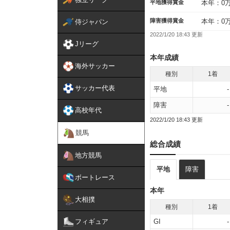
平地獲得賞金
本年：0
障害獲得賞金
本年：0
侍ジャパン
2022/1/20 18:43 更新
Jリーグ
本年成績
海外サッカー
種別
1着
サッカー代表
平地
-
障害
-
高校年代
2022/1/20 18:43 更新
競馬
総合成績
地方競馬
平地
障害
ボートレース
本年
大相撲
種別
1着
フィギュア
GI
-