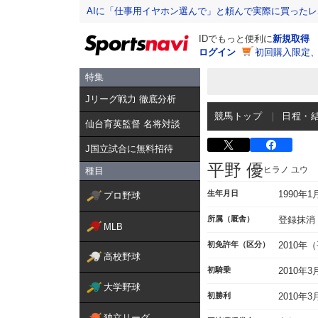
AIに「仕事用イヤホン選んで」と頼んで実際に買った
IDでもっと便利に
新規取得
ログイン
初回購入限定
特集
Jリーグ戦力 徹底分析
競馬トップ
日程・
仙台育英監督 名将対談
J国立試合に無料招待
平野 優
ヒラノ ユウ
種目
生年月日
1990年1
プロ野球
所属（厩舎）
登録抹消
MLB
初免許年（区分）
2010年
高校野球
初騎乗
2010年
大学野球
初勝利
2010年
独立リーグ