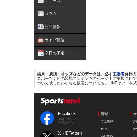
ニュース
コラム
公式情報
ライブ配信
今日の予定
結果・成績・オッズなどのデータは、必ず
主催者
発行の
スポーツナビの競馬コンテンツのページ上に掲載されて
づいて被ったいかなる損害についても、LINEヤフー株
Facebook
野球
サ
スポーツナビ
プロ野球
J
公式ページ
MLB
海
X（旧Twitter）
高校野球
サ