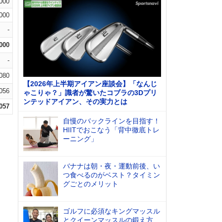
.000
.000
-
.000
-
.080
【2026年上半期アイアン座談会】「なんじ
.056
ゃこりゃ？」識者が驚いたコブラの3Dプリ
ンテッドアイアン、その実力とは
.057
自慢のバックラインを目指す！
HIITでおこなう「背中徹底トレ
ーニング」
バナナは朝・夜・運動前後、い
つ食べるのがベスト？タイミン
グごとのメリット
ゴルフに必須なキングマッスル
とクイーンマッスルの鍛え方