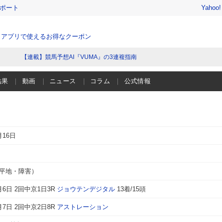
レポート
Yahoo
、アプリで使えるお得なクーポン
【連載】競馬予想AI『VUMA』の3連複指南
結果
動画
ニュース
コラム
公式情報
月16日
（平地・障害）
3月6日 2回中京1日3R
ジョウテンデジタル
13着/15頭
3月7日 2回中京2日8R
アストレーション