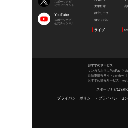
スポーツナビ
公式アカウント
大学野球
高
独立リーグ
YouTube
スポーツナビ
侍ジャパン
公式チャンネル
ライブ
to
おすすめサービス
マンガもお得にPayPayで eboo
自動車情報サイトcarview!
おすすめ情報サービス「mybe
スポーツナビはYah
プライバシーポリシー
-
プライバシーセ