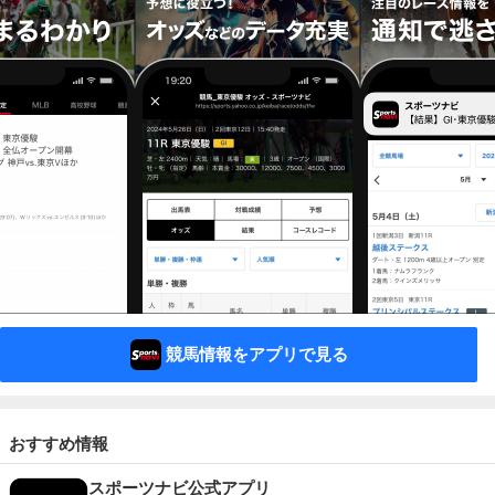
競馬情報をアプリで見る
おすすめ情報
スポーツナビ公式アプリ