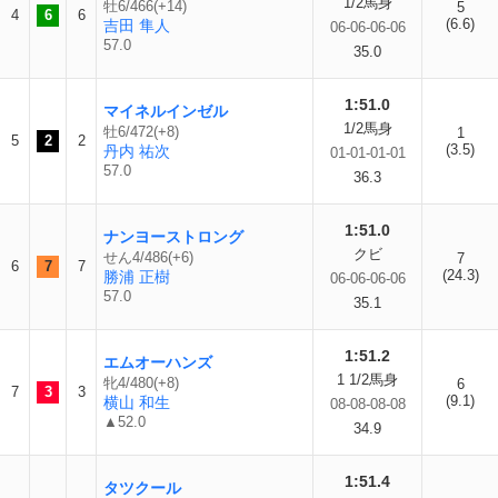
1/2馬身
牡6/466(+14)
5
4
6
6
(6.6)
吉田 隼人
06-06-06-06
57.0
35.0
1:51.0
マイネルインゼル
1/2馬身
牡6/472(+8)
1
5
2
2
(3.5)
丹内 祐次
01-01-01-01
57.0
36.3
1:51.0
ナンヨーストロング
クビ
せん4/486(+6)
7
6
7
7
(24.3)
勝浦 正樹
06-06-06-06
57.0
35.1
1:51.2
エムオーハンズ
1 1/2馬身
牝4/480(+8)
6
7
3
3
(9.1)
横山 和生
08-08-08-08
▲52.0
34.9
1:51.4
タツクール