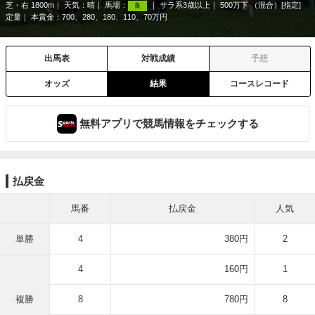
芝・右 1800m
天気：
晴
馬場：
サラ系3歳以上
500万下 （混合）[指定]
良
定量
本賞金：700、280、180、110、70万円
出馬表
対戦成績
予想
オッズ
結果
コースレコード
無料アプリで競馬情報をチェックする
払戻金
馬番
払戻金
人気
単勝
4
380円
2
4
160円
1
複勝
8
780円
8