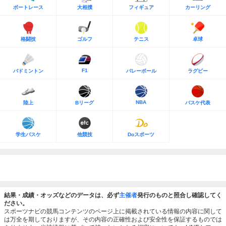
ボートレース
大相撲
フィギュア
カーリング
格闘技
ゴルフ
テニス
卓球
F1
バドミントン
バレーボール
ラグビー
NBA
陸上
Bリーグ
バスケ代表
学生バスケ
他競技
Doスポーツ
結果・成績・オッズなどのデータは、必ず
主催者
発行のものと照合し確認してく
ださい。
スポーツナビの競馬コンテンツのページ上に掲載されている情報の内容に関して
は万全を期しておりますが、その内容の正確性および安全性を保証するものでは