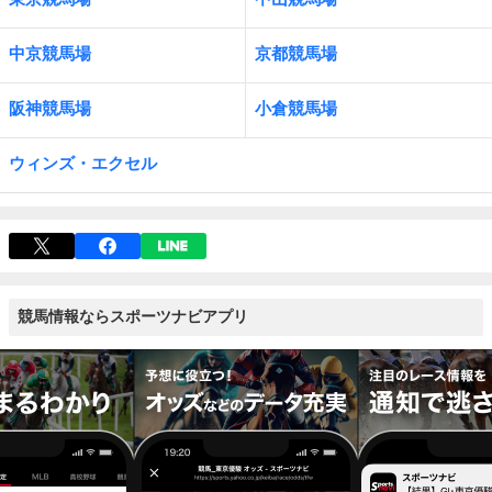
中京競馬場
京都競馬場
阪神競馬場
小倉競馬場
ウィンズ・エクセル
競馬情報ならスポーツナビアプリ