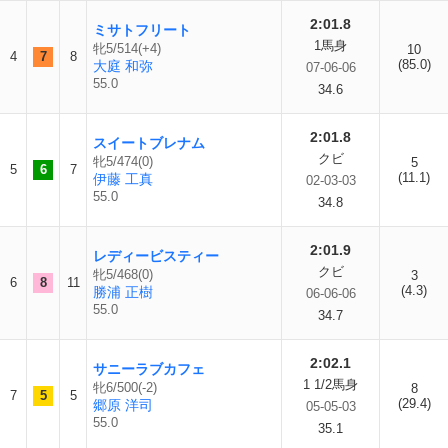
2:01.8
ミサトフリート
1馬身
牝5/514(+4)
10
4
7
8
(85.0)
大庭 和弥
07-06-06
55.0
34.6
2:01.8
スイートブレナム
クビ
牝5/474(0)
5
5
6
7
(11.1)
伊藤 工真
02-03-03
55.0
34.8
2:01.9
レディービスティー
クビ
牝5/468(0)
3
6
8
11
(4.3)
勝浦 正樹
06-06-06
55.0
34.7
2:02.1
サニーラブカフェ
1 1/2馬身
牝6/500(-2)
8
7
5
5
(29.4)
郷原 洋司
05-05-03
55.0
35.1