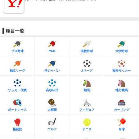
種目一覧
MLB
プロ野球
高校野球
大学野球
独立リーグ
侍ジャパン
Jリーグ
海外サッカー
サッカー代表
高校年代
競馬
地方競馬
ボートレース
大相撲
フィギュア
カーリング
格闘技
ゴルフ
テニス
卓球