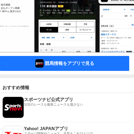
競馬情報をアプリで見る
おすすめ情報
スポーツナビ公式アプリ
注目のレースも最新ニュースも逃さない
Yahoo! JAPANアプリ
スポーツ情報やニュース、天気もこれひとつで