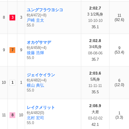
2:02.7
ユングフラウヨシコ
3 1/2馬身
牝4/472(+8)
11
8
3
3
(92.6)
戸崎 圭太
10-10-10
55.0
35.1
2:02.8
オカゲサマデ
3/4馬身
牝4/458(+4)
9
9
7
9
(53.4)
後藤 浩輝
08-08-06
55.0
35.7
2:03.6
ジェイケイラン
5馬身
牝4/482(+4)
6
10
1
1
(12.0)
横山 典弘
11-11-11
55.0
35.5
2:08.9
レイクメリット
大差
牝4/482(0)
1
11
8
10
(3.3)
北村 宏司
03-02-02
55.0
42.1