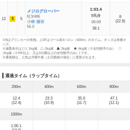
1:03.4
メジログローバー
8馬身
牡3/486
8
12
5
5
(22.8)
小林 徹弥
08-09
56.0
39.1
※Bはブリンカーの有無。上3Fはゴール前3ハロン（600m）のタイム。オッズは単勝オ
ッズ。
※減量表示は [
:1kg減
:2kg減
:3kg減
:4kg減（※女性騎手のみ）
:2kg減（※5年以上、又は101勝以上の女性騎手のみ）] です。
※通過順位、人気は月曜午後（土日開催の場合）に更新されます。
通過タイム（ラップタイム）
200m
400m
600m
800m
12.4
23.3
35.0
47.1
(12.4)
(10.9)
(11.7)
(12.1)
1000m
1:00.1