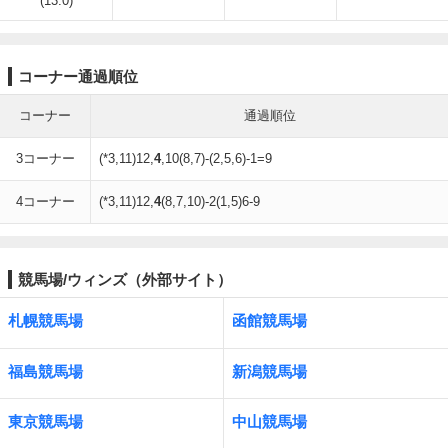
(13.0)
コーナー通過順位
コーナー
通過順位
3コーナー
(*3,11)12,
4
,10(8,7)-(2,5,6)-1=9
4コーナー
(*3,11)12,
4
(8,7,10)-2(1,5)6-9
競馬場/ウィンズ（外部サイト）
札幌競馬場
函館競馬場
福島競馬場
新潟競馬場
東京競馬場
中山競馬場