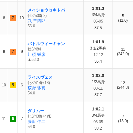
1:01.3
メイショウセキトバ
3/4馬身
牡3/500(-2)
5
8
7
10
(11.0)
武 幸四郎
05-05
56.0
37.5
1:01.9
バトルウィーキャン
3 1/2馬身
牡3/484
11
9
7
9
(242.0)
川須 栄彦
12-12
▲53.0
36.4
1:02.0
ライスヴェス
1/2馬身
牝3/414(+18)
12
10
5
6
(244.3)
荻野 琢真
08-11
54.0
37.7
1:02.1
ダリムー
3/4馬身
牝3/438(+4)/B
7
11
6
7
(13.0)
藤田 伸二
06-05
54.0
38.2