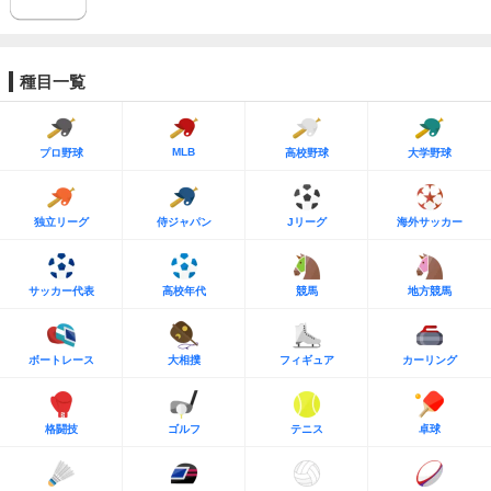
種目一覧
MLB
プロ野球
高校野球
大学野球
独立リーグ
侍ジャパン
Jリーグ
海外サッカー
サッカー代表
高校年代
競馬
地方競馬
ボートレース
大相撲
フィギュア
カーリング
格闘技
ゴルフ
テニス
卓球