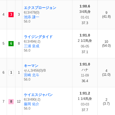
1:00.6
エクスプロージョン
3/4馬身
牡3/478(0)
9
4
3
3
(41.8)
池添 謙一
01-01
56.0
37.3
1:01.0
ライジングタイド
2 1/2馬身
牡3/494(-2)
10
5
6
8
(54.0)
三浦 皇成
06-05
56.0
37.1
1:01.0
キーマン
ハナ
せん3/456(0)/B
4
6
1
1
(11.0)
宮崎 北斗
11-09
56.0
36.4
1:01.2
ケイエスジャパン
1 1/4馬身
牡3/490(-2)
2
7
8
12
(3.7)
藤岡 佑介
03-03
56.0
37.7