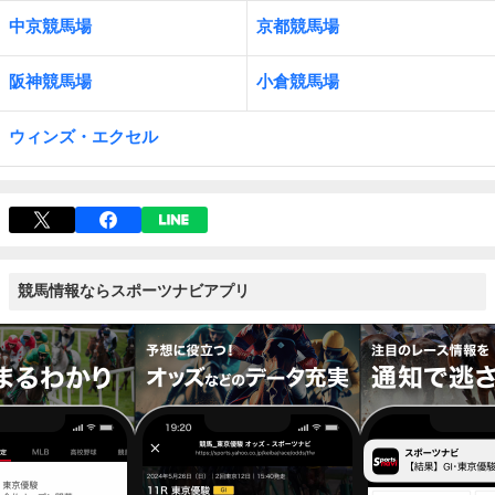
中京競馬場
京都競馬場
阪神競馬場
小倉競馬場
ウィンズ・エクセル
競馬情報ならスポーツナビアプリ