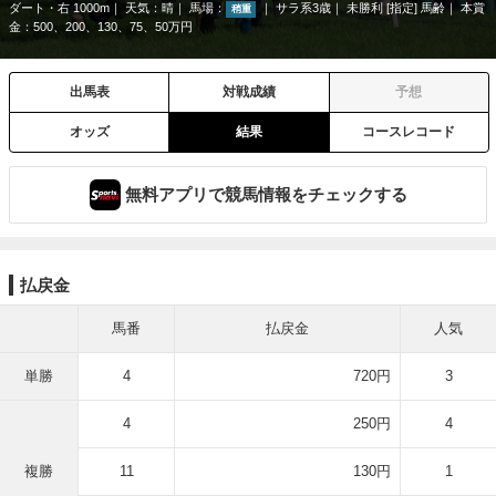
ダート・右 1000m
天気：
晴
馬場：
サラ系3歳
未勝利 [指定] 馬齢
本賞
稍重
金：500、200、130、75、50万円
出馬表
対戦成績
予想
オッズ
結果
コースレコード
無料アプリで競馬情報をチェックする
払戻金
馬番
払戻金
人気
単勝
4
720円
3
4
250円
4
複勝
11
130円
1