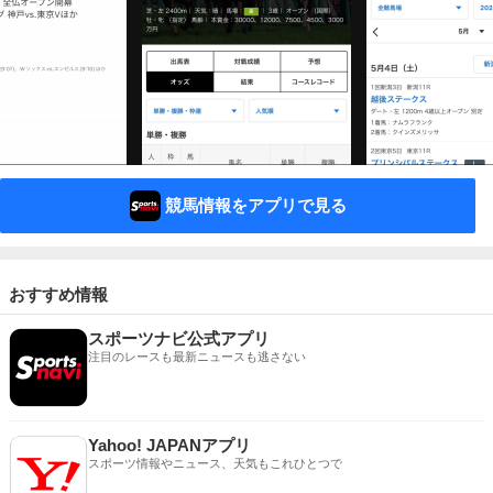
競馬情報をアプリで見る
おすすめ情報
スポーツナビ公式アプリ
注目のレースも最新ニュースも逃さない
Yahoo! JAPANアプリ
スポーツ情報やニュース、天気もこれひとつで