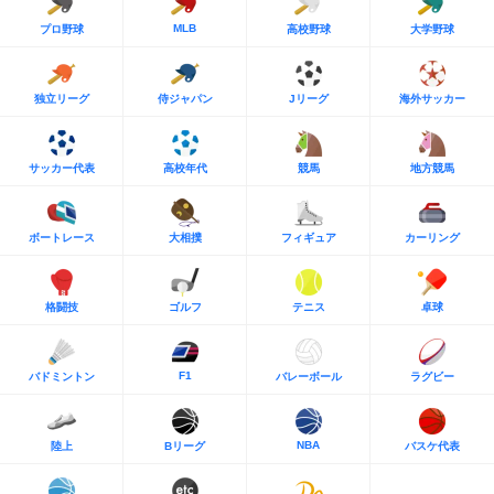
MLB
プロ野球
高校野球
大学野球
独立リーグ
侍ジャパン
Jリーグ
海外サッカー
サッカー代表
高校年代
競馬
地方競馬
ボートレース
大相撲
フィギュア
カーリング
格闘技
ゴルフ
テニス
卓球
F1
バドミントン
バレーボール
ラグビー
NBA
陸上
Bリーグ
バスケ代表