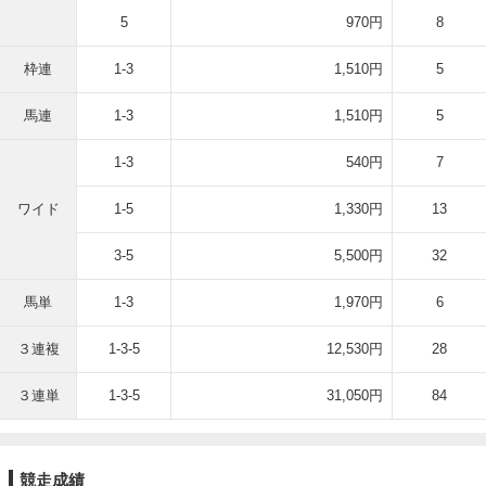
5
970円
8
枠連
1-3
1,510円
5
馬連
1-3
1,510円
5
1-3
540円
7
ワイド
1-5
1,330円
13
3-5
5,500円
32
馬単
1-3
1,970円
6
３連複
1-3-5
12,530円
28
３連単
1-3-5
31,050円
84
競走成績