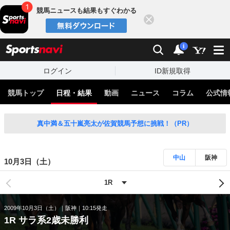
競馬ニュースも結果もすぐわかる
閉じる
スポーツナビ
検索
通知
i
ログイン
ID新規取得
競馬トップ
日程・結果
動画
ニュース
コラム
公式情
真中満＆五十嵐亮太が佐賀競馬予想に挑戦！（PR）
中山
阪神
10月3日（土）
2009年10月3日（土）
阪神
10:15発走
1R サラ系2歳未勝利