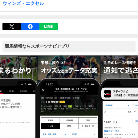
ウィンズ・エクセル
競馬情報ならスポーツナビアプリ