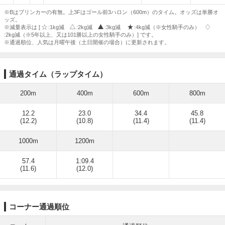
※Bはブリンカーの有無。上3Fはゴール前3ハロン（600m）のタイム。オッズは単勝オ
ッズ。
※減量表示は [
:1kg減
:2kg減
:3kg減
:4kg減（※女性騎手のみ）
:2kg減（※5年以上、又は101勝以上の女性騎手のみ）] です。
※通過順位、人気は月曜午後（土日開催の場合）に更新されます。
通過タイム（ラップタイム）
200m
400m
600m
800m
12.2
23.0
34.4
45.8
(12.2)
(10.8)
(11.4)
(11.4)
1000m
1200m
57.4
1:09.4
(11.6)
(12.0)
コーナー通過順位