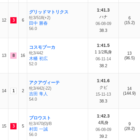
1:41.3
グリッドマトリクス
ハナ
牡3/518(+2)
6
12
3
6
(15.2)
田中 勝春
06-08-09
56.0
38.3
1:41.5
コスモプーカ
1 1/2馬身
牝3/442
13
13
8
16
(96.5)
木幡 初広
06-11-14
52.0
38.2
1:41.6
アクアヴィーテ
クビ
牝3/442(-22)
14
14
1
2
(144.9)
吉田 隼人
15-11-13
54.0
38.3
1:42.3
プロウスト
4馬身
牡3/470(0)/B
9
15
3
5
(28.2)
村田 一誠
06-08-09
56.0
39.2