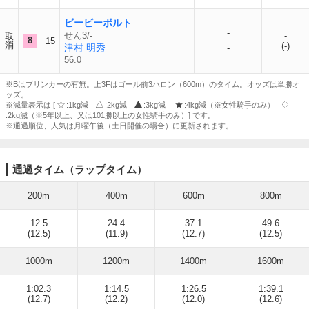
ビービーボルト
-
せん3/-
-
取
8
15
消
(-)
津村 明秀
-
56.0
※Bはブリンカーの有無。上3Fはゴール前3ハロン（600m）のタイム。オッズは単勝オ
ッズ。
※減量表示は [
:1kg減
:2kg減
:3kg減
:4kg減（※女性騎手のみ）
:2kg減（※5年以上、又は101勝以上の女性騎手のみ）] です。
※通過順位、人気は月曜午後（土日開催の場合）に更新されます。
通過タイム（ラップタイム）
200m
400m
600m
800m
12.5
24.4
37.1
49.6
(12.5)
(11.9)
(12.7)
(12.5)
1000m
1200m
1400m
1600m
1:02.3
1:14.5
1:26.5
1:39.1
(12.7)
(12.2)
(12.0)
(12.6)