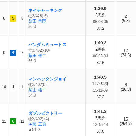
1:39.9
ネイチャーキング
2馬身
牡3/428(-6)
2
8
5
9
(5.3)
柴田 善臣
06-06-05
56.0
37.2
1:40.2
バンダムミュートス
2馬身
牡3/462(-10)
12
9
4
7
(74.3)
藤田 伸二
06-03-03
56.0
37.6
1:40.5
マンハッタンジョイ
1 3/4馬身
牝3/402(0)
8
10
1
1
(16.8)
柴山 雄一
13-11-09
54.0
37.2
1:41.3
ダブルビクトリー
5馬身
牝3/402(+4)
15
11
6
11
(254.7)
伊藤 工真
12-15-14
▲51.0
37.8