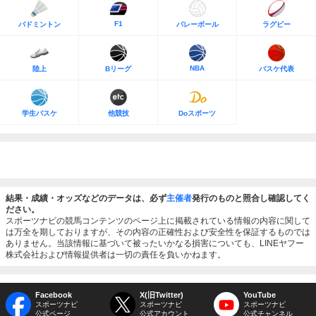
F1
バドミントン
バレーボール
ラグビー
NBA
陸上
Bリーグ
バスケ代表
学生バスケ
他競技
Doスポーツ
結果・成績・オッズなどのデータは、必ず
主催者
発行のものと照合し確認してく
ださい。
スポーツナビの競馬コンテンツのページ上に掲載されている情報の内容に関して
は万全を期しておりますが、その内容の正確性および安全性を保証するものでは
ありません。当該情報に基づいて被ったいかなる損害についても、LINEヤフー
株式会社および情報提供者は一切の責任を負いかねます。
Facebook
X(旧Twitter)
YouTube
スポーツナビ
スポーツナビ
スポーツナビ
公式ページ
公式アカウント
公式チャンネル