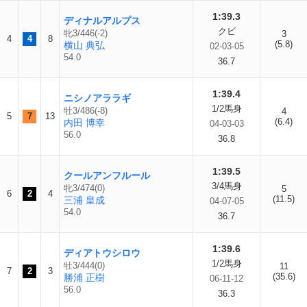
1:39.3
ディナルアルプス
クビ
牝3/446(-2)
3
4
4
8
(5.8)
横山 典弘
02-03-05
54.0
36.7
1:39.4
ニシノアララギ
1/2馬身
牡3/486(-8)
4
5
7
13
(6.4)
内田 博幸
04-03-03
56.0
36.8
1:39.5
クールアンフルール
3/4馬身
牝3/474(0)
5
6
2
4
(11.5)
三浦 皇成
04-07-05
54.0
36.7
1:39.6
ディアトウシロウ
1/2馬身
牡3/444(0)
11
7
2
3
(35.6)
勝浦 正樹
06-11-12
56.0
36.3