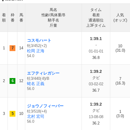
馬名
タイム
着
枠
馬
性齢/馬体重/B
着差
人気
順
番
番
騎手名
通過順位
(オッズ)
斤量
上3Fタイム
1:39.1
コスモハート
-
牝3/452(+2)
10
1
7
14
(31.0)
松岡 正海
01-01-01
54.0
36.8
1:39.2
エフティレガシー
クビ
牡3/440(-8)/B
7
2
6
12
(16.3)
蛯名 正義
03-02-02
56.0
36.7
1:39.2
ジョウノフィーバー
クビ
牡3/518(+4)
1
3
5
10
(3.0)
北村 宏司
13-08-08
56.0
36.2