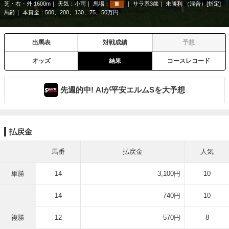
芝・右・外 1600m
天気：
小雨
馬場：
サラ系3歳
未勝利 （混合）[指定]
重
馬齢
本賞金：500、200、130、75、50万円
出馬表
対戦成績
予想
オッズ
結果
コースレコード
先週的中! AIが平安エルムSを大予想
払戻金
馬番
払戻金
人気
単勝
14
3,100円
10
14
740円
10
複勝
12
570円
8