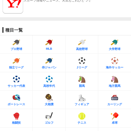
スポーツ情報やニュース、天気もこれひとつで
種目一覧
MLB
プロ野球
高校野球
大学野球
独立リーグ
侍ジャパン
Jリーグ
海外サッカー
サッカー代表
高校年代
競馬
地方競馬
ボートレース
大相撲
フィギュア
カーリング
格闘技
ゴルフ
テニス
卓球