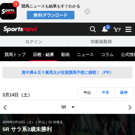
競馬ニュースも結果もすぐわかる
閉じる
スポーツナビ
検索
通知
i
ログイン
ID新規取得
競馬トップ
日程・結果
動画
ニュース
コラム
公式情
真中満＆五十嵐亮太が佐賀競馬予想に挑戦！（PR）
中山
中京
阪神
3月14日（土）
2009年3月14日（土）
中山
12:30発走
5R サラ系3歳未勝利