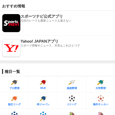
おすすめ情報
スポーツナビ公式アプリ
注目のレースも最新ニュースも逃さない
Yahoo! JAPANアプリ
スポーツ情報やニュース、天気もこれひとつで
種目一覧
MLB
プロ野球
高校野球
大学野球
独立リーグ
侍ジャパン
Jリーグ
海外サッカー