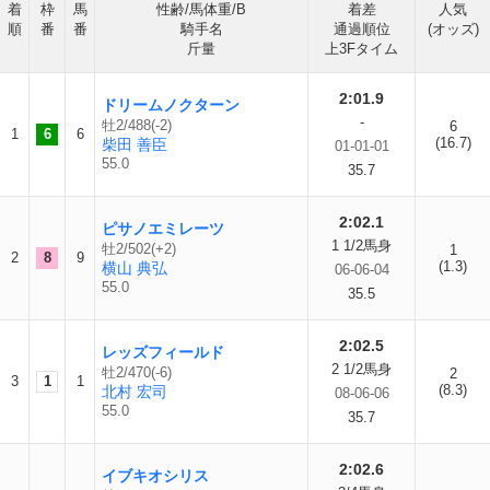
着
枠
馬
性齢/馬体重/B
着差
人気
順
番
番
騎手名
通過順位
(オッズ)
斤量
上3Fタイム
2:01.9
ドリームノクターン
-
牡2/488(-2)
6
1
6
6
(16.7)
柴田 善臣
01-01-01
55.0
35.7
2:02.1
ピサノエミレーツ
1 1/2馬身
牡2/502(+2)
1
2
8
9
(1.3)
横山 典弘
06-06-04
55.0
35.5
2:02.5
レッズフィールド
2 1/2馬身
牡2/470(-6)
2
3
1
1
(8.3)
北村 宏司
08-06-06
55.0
35.7
2:02.6
イブキオシリス