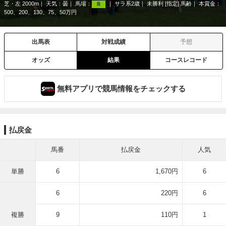
芝・左 2000m
天気：
曇
馬場：
サラ系2歳
未勝利 [指定] 馬齢
本賞金：
良
500、200、130、75、50万円
出馬表
対戦成績
予想
オッズ
結果
コースレコード
無料アプリで競馬情報をチェックする
払戻金
馬番
払戻金
人気
単勝
6
1,670円
6
6
220円
6
複勝
9
110円
1