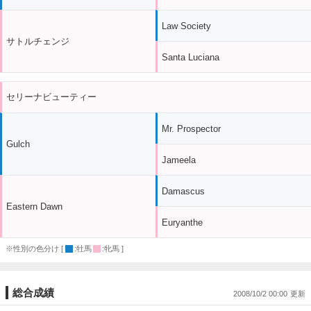
Law Society
サトルチェンジ
Santa Luciana
セリーナビューティー
Mr. Prospector
Gulch
Jameela
Damascus
Eastern Dawn
Euryanthe
※性別の色分け [
:牡馬
:牝馬 ]
総合成績
2008/10/2 00:00