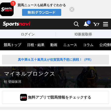
競馬ニュースも結果もすぐわかる
閉じる
スポーツナビ
検索
通知
i
ログイン
ID新規取得
競馬トップ
日程・結果
動画
ニュース
コラム
公式情
真中満＆五十嵐亮太が佐賀競馬予想に挑戦！（PR）
マイネルブロンクス
牡 登録抹消
無料アプリで競馬情報をチェックする