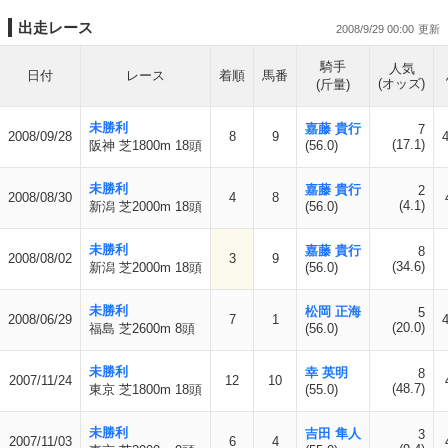
出走レース
2008/9/29 00:00
騎手
人気
日付
レース
着順
馬番
(オッズ)
(斤量)
未勝利
嘉藤 貴行
7
2008/09/28
8
9
4
(17.1)
阪神 芝1800m 18頭
(56.0)
未勝利
嘉藤 貴行
2
2008/08/30
4
8
(4.1)
新潟 芝2000m 18頭
(56.0)
未勝利
嘉藤 貴行
8
2008/08/02
3
9
(34.6)
新潟 芝2000m 18頭
(56.0)
未勝利
松岡 正海
5
2008/06/29
7
1
4
(20.0)
福島 芝2600m 8頭
(56.0)
未勝利
幸 英明
8
2007/11/24
12
10
(48.7)
東京 芝1800m 18頭
(55.0)
未勝利
吉田 隼人
3
2007/11/03
6
4