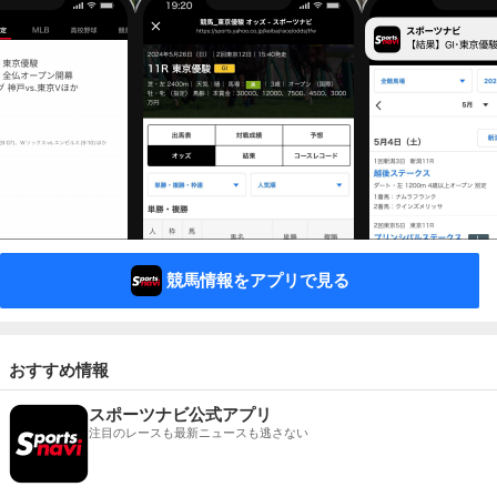
競馬情報をアプリで見る
おすすめ情報
スポーツナビ公式アプリ
注目のレースも最新ニュースも逃さない