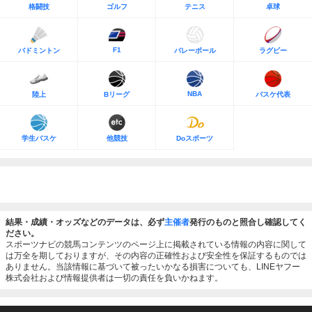
格闘技
ゴルフ
テニス
卓球
F1
バドミントン
バレーボール
ラグビー
NBA
陸上
Bリーグ
バスケ代表
学生バスケ
他競技
Doスポーツ
結果・成績・オッズなどのデータは、必ず
主催者
発行のものと照合し確認してく
ださい。
スポーツナビの競馬コンテンツのページ上に掲載されている情報の内容に関して
は万全を期しておりますが、その内容の正確性および安全性を保証するものでは
ありません。当該情報に基づいて被ったいかなる損害についても、LINEヤフー
株式会社および情報提供者は一切の責任を負いかねます。