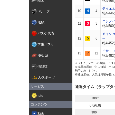
陸上
牝4/468(
テイエ
10
4
4
Bリーグ
牝4/446(
ニシノ
NBA
11
3
3
牝4/500(
バスケ代表
メイシ
12
5
6
ー
牝4/452(
学生バスケ
イサミ
13
7
11
NFL
牝3/482(
※Bはブリンカーの有無。上3F
他競技
※減量表示は [
:1kg減
:
騎手のみ）] です。
※通過順位、人気は月曜午後（
Doスポーツ
サービス
通過タイム（ラップタ
toto
100m
コンテンツ
6.8(6.8)
900m
動画