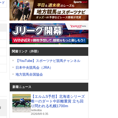
ード
関連リンク（外部）
【YouTube】スポーツナビ競馬チャンネル
日本中央競馬会（JRA）
地方競馬全国協会
新着ニュース
【エルムS予想】北海道シリーズ
唯一のダート中距離重賞 立ち回
り問われる札幌1700m
師
netkeiba
2026/8/8 6:35