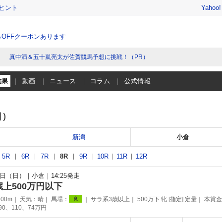
ヒント
Yahoo
％OFFクーポンあります
真中満＆五十嵐亮太が佐賀競馬予想に挑戦！（PR）
結果
動画
ニュース
コラム
公式情報
日）
新潟
小倉
5R
6R
7R
8R
9R
10R
11R
12R
13日（日）
小倉
14:25発走
歳上500万円以下
00m
天気：
晴
馬場：
サラ系3歳以上
500万下 牝 [指定] 定量
本賞金
良
190、110、74万円