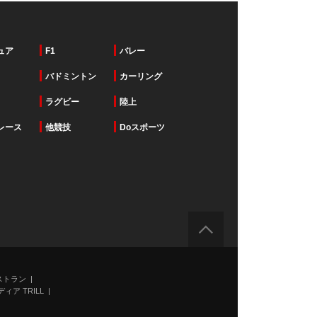
ュア
F1
バレー
バドミントン
カーリング
ラグビー
陸上
レース
他競技
Doスポーツ
ストラン
ィア TRILL