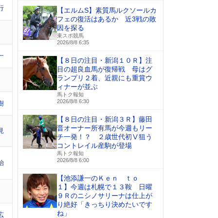
行
【エルムS】素質馬ルクソールカ
フェの復活はあるか 近3戦の敗
因を探る
東スポ競馬
2026/8/8 6:35
一
【８日の注目・新潟１０Ｒ】注
目の超良血馬が復帰戦 母はグ
ランプリ２着、近親にも重賞ウ
ィナーが並ぶ
馬トク報知
2026/8/8 6:30
樹
【８日の注目・新潟３Ｒ】藤田
晋オーナー所有馬が今週もリー
見
チ一発！？ ２歳世代初Ⅴ狙う
コントレイル産駒が登場
馬トク報知
2026/8/8 6:00
治
【池添謙一のＫｅｎ ｔｏ
１】今週は札幌で１３鞍 日曜
９Ｒのニシノサリーナは仕上が
り絶好「きっちり決めたいです
ね」
広