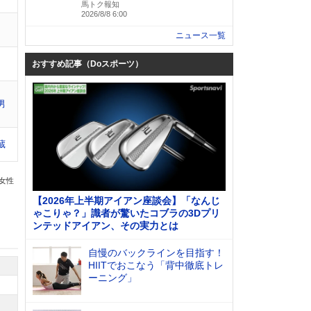
馬トク報知
2026/8/8 6:00
ニュース一覧
おすすめ記事（Doスポーツ）
男
蔵
の女性
【2026年上半期アイアン座談会】「なんじ
ゃこりゃ？」識者が驚いたコブラの3Dプリ
ンテッドアイアン、その実力とは
自慢のバックラインを目指す！
HIITでおこなう「背中徹底トレ
ーニング」