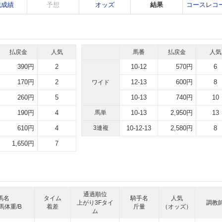
戦成績
予想
オッズ
結果
コースレコ
払戻金
人気
馬番
払戻金
人気
390円
2
10-12
570円
6
170円
2
12-13
600円
8
ワイド
260円
5
10-13
740円
10
190円
4
馬単
10-13
2,950円
13
610円
4
3連複
10-12-13
2,580円
8
1,650円
7
通過順位
馬名
タイム
騎手名
人気
上がり3Fタイ
調教
馬体重/B
着差
斤量
（オッズ）
ム