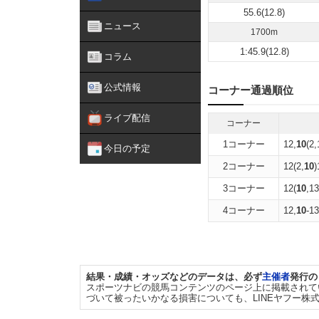
55.6(12.8)
ニュース
1700m
1:45.9(12.8)
コラム
公式情報
コーナー通過順位
ライブ配信
コーナー
1コーナー
12,
10
(2,
今日の予定
2コーナー
12(2,
10
)
3コーナー
12(
10
,13
4コーナー
12,
10
-13
結果・成績・オッズなどのデータは、必ず
主催者
発行の
スポーツナビの競馬コンテンツのページ上に掲載されて
づいて被ったいかなる損害についても、LINEヤフー株