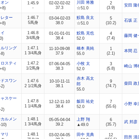
リオン
川田 将雅
1:45.9
02-02-02-02
2
安田 隆
-
37.3
(3.9)
+8)
☆51.0
ンレター
1:46.7
鮫島 良太
03-04-02-03
5
石坂 正
5馬身
38.0
(10.2)
+8)
☆51.0
ェイ
1:46.8
鮫島 克也
01-01-01-01
4
藤岡 健
3/4馬身
38.4
(7.4)
0)
52.0
ラルリング
1:47.1
橋本 美純
11-10-09-08
1
本間 忍
1 3/4馬身
37.9
(2.1)
-8)
55.0
フロスティ
1:47.2
小牧 太
07-06-04-05
3
崎山 博
1/2馬身
38.3
(5.8)
+6)
52.0
赤木 高太
ードスワン
1:47.6
10-10-11-11
9
柴田 政
郎
2 1/2馬身
38.1
(74.7)
-2)
55.0
キャスケー
1:47.8
飯田 祐史
12-12-11-10
7
小野 幸
1 1/4馬身
38.4
(55.6)
52.0
-2)
ーカルメン
1:48.1
上野 翔
05-05-04-04
6
武 邦彦
1 3/4馬身
39.2
(35.7)
-10)
▲49.0
クマリ
1:48.1
田中 克典
03-02-04-05
12
田所 清