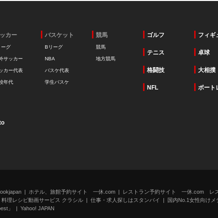
ッカー
バスケット
競馬
ゴルフ
フィギ
リーグ
Bリーグ
競馬
テニス
卓球
外サッカー
NBA
地方競馬
格闘技
大相撲
ッカー代表
バスケ代表
校年代
学生バスケ
NFL
ボート
to
kjapan
ホテル、旅館予約サイト 一休.com
レストラン予約サイト 一休.com レ
料理レシピ動画サービス クラシル
仕事・求人探しはスタンバイ
国内No.1女性向けメデ
st」
Yahoo! JAPAN