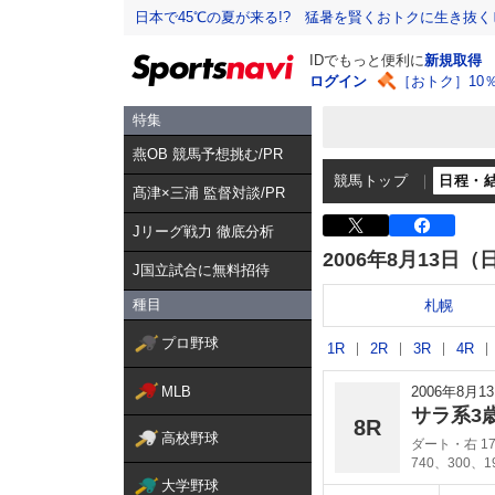
日本で45℃の夏が来る!? 猛暑を賢くおトクに生き抜く
IDでもっと便利に
新規取得
ログイン
［おトク］10
特集
燕OB 競馬予想挑む/PR
競馬トップ
日程・
髙津×三浦 監督対談/PR
Jリーグ戦力 徹底分析
2006年8月13日（
J国立試合に無料招待
種目
札幌
プロ野球
1R
2R
3R
4R
MLB
2006年8月
サラ系3
8R
高校野球
ダート・右 17
740、300、
大学野球