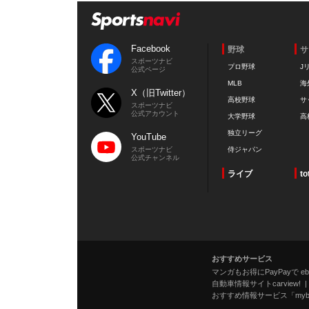
Facebook
野球
サ
スポーツナビ
プロ野球
J
公式ページ
MLB
海
X（旧Twitter）
高校野球
サ
スポーツナビ
公式アカウント
大学野球
高
独立リーグ
YouTube
スポーツナビ
侍ジャパン
公式チャンネル
ライブ
to
おすすめサービス
マンガもお得にPayPayで eboo
自動車情報サイトcarview!
おすすめ情報サービス「mybe