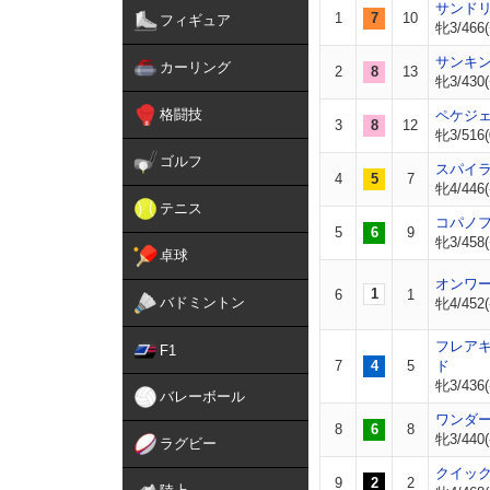
サンド
1
7
10
フィギュア
牝3/466(
サンキ
カーリング
2
8
13
牝3/430(
格闘技
ペケジ
3
8
12
牝3/516(
ゴルフ
スパイ
4
5
7
牝4/446(
テニス
コパノ
5
6
9
牝3/458(
卓球
オンワ
1
6
1
バドミントン
牝4/452(
フレア
F1
7
4
5
ド
牝3/436(
バレーボール
ワンダ
8
6
8
牝3/440(
ラグビー
クイッ
9
2
2