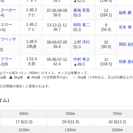
アタマ
39.2
(156.5)
-4)
▲52.0
ムヌーボー
1:48.2
菊地 昇吾
07-06-09-08
13
福島 勝
クビ
39.0
(184.1)
-4)
55.0
イエロー
1:48.2
和田 竜二
13-13-11-12
8
宮本 博
クビ
38.7
(56.0)
+6)
55.0
ョウベッサ
1:48.5
上村 洋行
09-09-07-05
10
岡田 稲
2馬身
39.4
(90.0)
55.0
0)
フラワー
1:51.4
中村 将之
05-06-07-12
11
領家 政
大差
42.4
(104.5)
-2)/B
▲49.0
はゴール前3ハロン（600m）のタイム。オッズは単勝オッズ。
2kg減
:3kg減
:4kg減（※女性騎手のみ）
:2kg減（※5年以上、又は101勝以上
土日開催の場合）に更新されます。
イム）
300m
500m
700m
17.8(11.0)
29.6(11.8)
42.8(13.2)
1100m
1300m
1500m