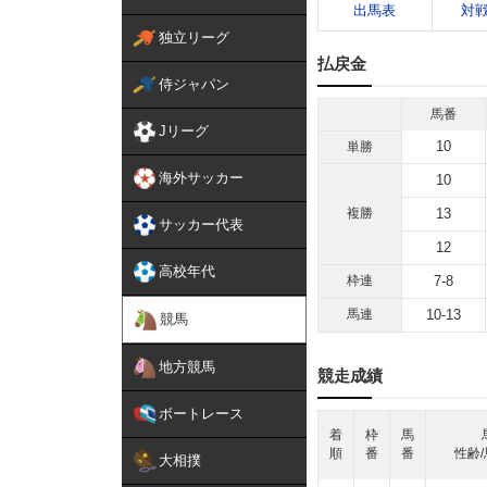
出馬表
対
独立リーグ
払戻金
侍ジャパン
馬番
Jリーグ
10
単勝
海外サッカー
10
複勝
13
サッカー代表
12
高校年代
枠連
7-8
馬連
10-13
競馬
地方競馬
競走成績
ボートレース
着
枠
馬
順
番
番
性齢/
大相撲