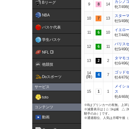
カシノ
Bリーグ
9
8
14
牝7/498(
NBA
スター
10
7
13
牡5/498(
バスケ代表
イエロ
11
6
10
牡7/448(
学生バスケ
パリス
12
6
11
牡5/490(
NFL
タマモ
13
2
2
牡6/496(
他競技
ゴッド
14
4
7
Doスポーツ
(降)
牡4/476(
メイシ
サービス
15
1
1
ス
牝4/468(
toto
※Bはブリンカーの有無。上3F
コンテンツ
※減量表示は [
:1kg減
:
騎手のみ）] です。
動画
※通過順位、人気は月曜午後（