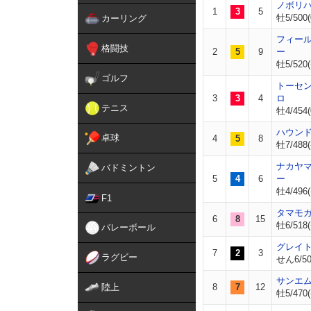
ノボリ
1
3
5
牡5/500(
カーリング
フィー
格闘技
2
5
9
ー
牡5/520(
ゴルフ
トーセ
3
3
4
ロ
テニス
牡4/454(
ハウン
卓球
4
5
8
牡7/488(
ナカヤ
バドミントン
5
4
6
ー
牡4/496(
F1
タマモ
6
8
15
牡6/518(
バレーボール
グレイ
7
2
3
ラグビー
せん6/50
サンエ
陸上
8
7
12
牡5/470(