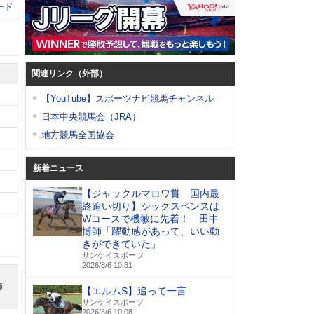
ード
関連リンク（外部）
【YouTube】スポーツナビ競馬チャンネル
日本中央競馬会（JRA）
地方競馬全国協会
新着ニュース
【ジャックルマロワ賞 国内最
終追い切り】シックスペンスは
Wコースで機敏に先着！ 田中
博師「躍動感があって、いい動
きができていた」
サンケイスポーツ
2026/8/6 10:31
師
【エルムS】追って一言
サンケイスポーツ
2026/8/6 10:08