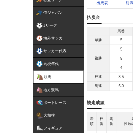
出馬表
対
侍ジャパン
払戻金
Jリーグ
馬番
海外サッカー
5
単勝
5
サッカー代表
複勝
9
高校年代
4
競馬
枠連
3-5
馬連
5-9
地方競馬
競走成績
ボートレース
大相撲
着
枠
馬
順
番
番
性齢/
フィギュア