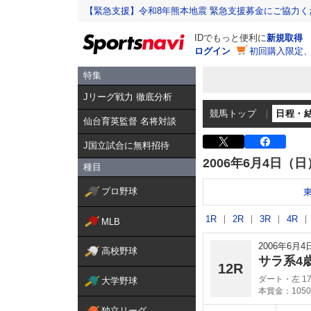
【緊急支援】令和8年熊本地震 緊急支援募金にご協力く
IDでもっと便利に
新規取得
ログイン
初回購入限定
特集
Jリーグ戦力 徹底分析
競馬トップ
日程・
仙台育英監督 名将対談
J国立試合に無料招待
2006年6月4日（日
種目
プロ野球
1R
2R
3R
4R
MLB
2006年6月
高校野球
サラ系4
12R
ダート・左 17
大学野球
本賞金：1050
独立リーグ