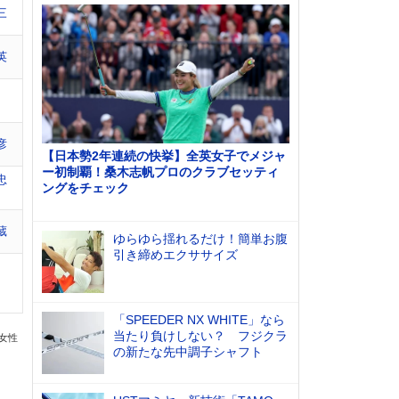
三
英
彦
【日本勢2年連続の快挙】全英女子でメジャ
ー初制覇！桑木志帆プロのクラブセッティ
忠
ングをチェック
蔵
ゆらゆら揺れるだけ！簡単お腹
引き締めエクササイズ
「SPEEDER NX WHITE」なら
当たり負けしない？ フジクラ
の女性
の新たな先中調子シャフト