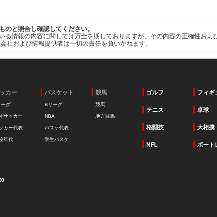
ものと照合し確認してください。
いる情報の内容に関しては万全を期しておりますが、その内容の正確性およ
式会社および情報提供者は一切の責任を負いかねます。
ッカー
バスケット
競馬
ゴルフ
フィギ
リーグ
Bリーグ
競馬
テニス
卓球
外サッカー
NBA
地方競馬
格闘技
大相撲
ッカー代表
バスケ代表
校年代
学生バスケ
NFL
ボート
to