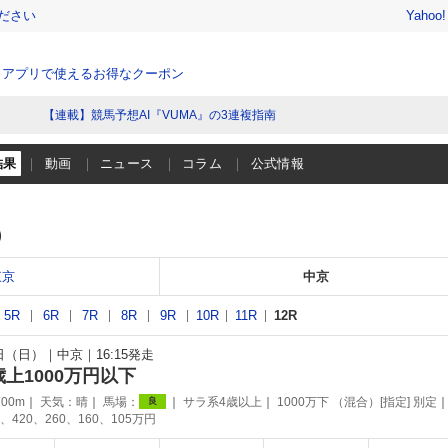
ださい
Yahoo
、アプリで使えるお得なクーポン
【連載】競馬予想AI『VUMA』の3連複指南
結果
動画
ニュース
コラム
公式情報
）
東京
中京
5R
6R
7R
8R
9R
10R
11R
12R
4日（日）
中京
16:15発走
歳上1000万円以下
00m
天気：
晴
馬場：
サラ系4歳以上
1000万下 （混合）[指定] 別定
良
、420、260、160、105万円