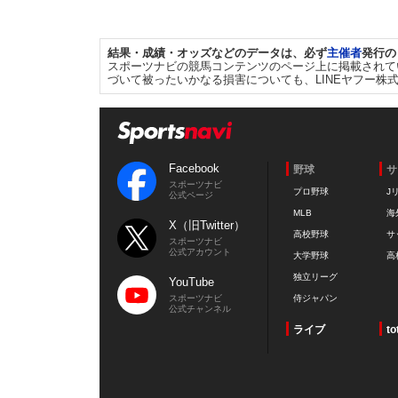
結果・成績・オッズなどのデータは、必ず
主催者
発行の
スポーツナビの競馬コンテンツのページ上に掲載されて
づいて被ったいかなる損害についても、LINEヤフー株
Facebook
野球
サ
スポーツナビ
プロ野球
J
公式ページ
MLB
海
X（旧Twitter）
高校野球
サ
スポーツナビ
公式アカウント
大学野球
高
独立リーグ
YouTube
スポーツナビ
侍ジャパン
公式チャンネル
ライブ
to