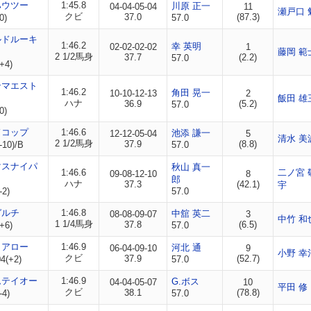
ハウツー
1:45.8
川原 正一
04-04-05-04
11
瀬戸口 
クビ
37.0
(87.3)
0)
57.0
ルドルーキ
1:46.2
幸 英明
02-02-02-02
1
藤岡 範
2 1/2馬身
37.7
(2.2)
57.0
+4)
ンマエスト
1:46.2
角田 晃一
10-10-12-13
2
飯田 雄
ハナ
36.9
(5.2)
57.0
0)
ドコップ
1:46.6
池添 謙一
12-12-05-04
5
清水 美
2 1/2馬身
37.9
(8.8)
-10)/B
57.0
マスナイパ
秋山 真一
1:46.6
二ノ宮 
09-08-12-10
8
郎
ハナ
37.3
(42.1)
宇
-2)
57.0
ガルチ
1:46.8
中舘 英二
08-08-09-07
3
中竹 和
1 1/4馬身
37.8
(6.5)
+6)
57.0
トアロー
1:46.9
河北 通
06-04-09-10
9
小野 幸
クビ
37.9
(52.7)
4(+2)
57.0
ムテイオー
1:46.9
G.ボス
04-04-05-07
10
平田 修
クビ
38.1
(78.8)
-4)
57.0