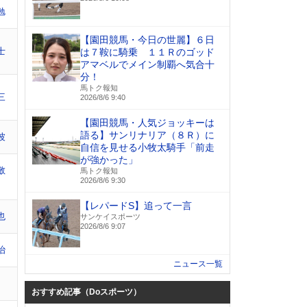
勉
【園田競馬・今日の世麗】６日
士
は７鞍に騎乗 １１Ｒのゴッド
アマベルでメイン制覇へ気合十
分！
馬トク報知
三
2026/8/6 9:40
【園田競馬・人気ジョッキーは
語る】サンリナリア（８Ｒ）に
波
自信を見せる小牧太騎手「前走
が強かった」
敬
馬トク報知
2026/8/6 9:30
【レパードS】追って一言
也
サンケイスポーツ
2026/8/6 9:07
治
ニュース一覧
おすすめ記事（Doスポーツ）