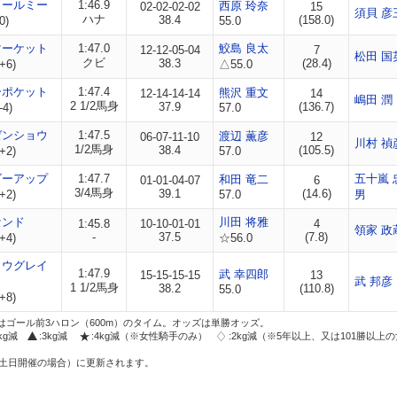
コールミー
1:46.9
西原 玲奈
02-02-02-02
15
須貝 彦
ハナ
38.4
(158.0)
0)
55.0
マーケット
1:47.0
鮫島 良太
12-12-05-04
7
松田 国
クビ
38.3
(28.4)
+6)
△55.0
ーポケット
1:47.4
熊沢 重文
12-14-14-14
14
嶋田 潤
2 1/2馬身
37.9
(136.7)
-4)
57.0
ゼンショウ
1:47.5
渡辺 薫彦
06-07-11-10
12
川村 禎
1/2馬身
38.4
(105.5)
+2)
57.0
ゴーアップ
1:47.7
五十嵐 
和田 竜二
01-01-04-07
6
3/4馬身
39.1
(14.6)
+2)
57.0
男
センド
川田 将雅
1:45.8
10-10-01-01
4
領家 政
-
37.5
(7.8)
+4)
☆56.0
ョウグレイ
1:47.9
武 幸四郎
15-15-15-15
13
武 邦彦
1 1/2馬身
38.2
(110.8)
55.0
+8)
はゴール前3ハロン（600m）のタイム。オッズは単勝オッズ。
2kg減
:3kg減
:4kg減（※女性騎手のみ）
:2kg減（※5年以上、又は101勝以上
土日開催の場合）に更新されます。