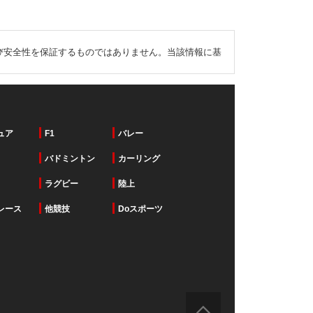
び安全性を保証するものではありません。当該情報に基
ュア
F1
バレー
バドミントン
カーリング
ラグビー
陸上
レース
他競技
Doスポーツ