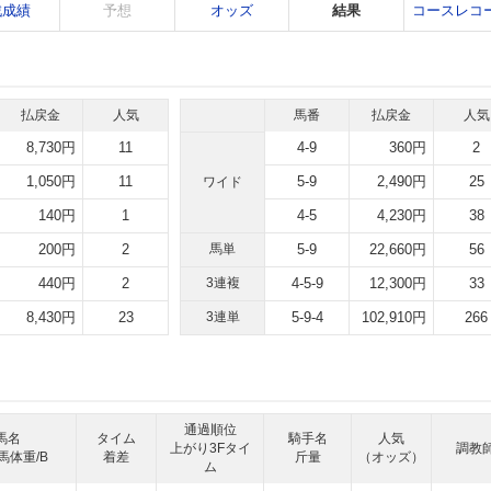
戦成績
予想
オッズ
結果
コースレコ
払戻金
人気
馬番
払戻金
人気
8,730円
11
4-9
360円
2
1,050円
11
5-9
2,490円
25
ワイド
140円
1
4-5
4,230円
38
200円
2
馬単
5-9
22,660円
56
440円
2
3連複
4-5-9
12,300円
33
8,430円
23
3連単
5-9-4
102,910円
266
通過順位
馬名
タイム
騎手名
人気
上がり3Fタイ
調教
馬体重/B
着差
斤量
（オッズ）
ム