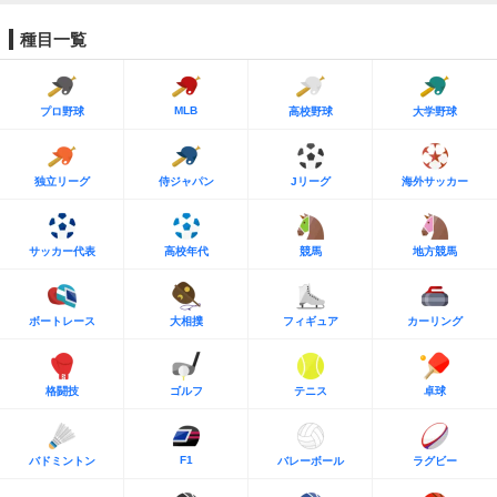
種目一覧
MLB
プロ野球
高校野球
大学野球
独立リーグ
侍ジャパン
Jリーグ
海外サッカー
サッカー代表
高校年代
競馬
地方競馬
ボートレース
大相撲
フィギュア
カーリング
格闘技
ゴルフ
テニス
卓球
F1
バドミントン
バレーボール
ラグビー