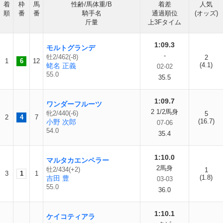
着
枠
馬
性齢/馬体重/B
着差
人気
順
番
番
騎手名
通過順位
(オッズ)
斤量
上3Fタイム
1:09.3
モルトグランデ
-
牡2/462(-8)
2
1
6
12
(4.1)
蛯名 正義
02-02
55.0
35.5
1:09.7
ワンダーフルーツ
2 1/2馬身
牝2/440(-6)
5
2
4
7
(16.7)
小野 次郎
07-06
54.0
35.4
1:10.0
マルタカエンペラー
2馬身
牡2/434(+2)
1
3
1
1
(1.8)
吉田 豊
03-03
55.0
36.0
1:10.1
ケイコティアラ