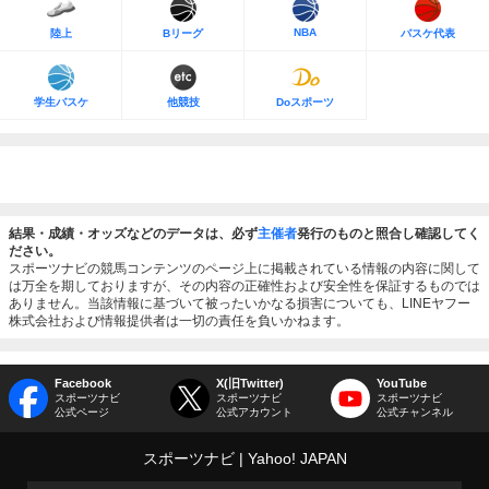
NBA
陸上
Bリーグ
バスケ代表
学生バスケ
他競技
Doスポーツ
結果・成績・オッズなどのデータは、必ず
主催者
発行のものと照合し確認してく
ださい。
スポーツナビの競馬コンテンツのページ上に掲載されている情報の内容に関して
は万全を期しておりますが、その内容の正確性および安全性を保証するものでは
ありません。当該情報に基づいて被ったいかなる損害についても、LINEヤフー
株式会社および情報提供者は一切の責任を負いかねます。
Facebook
X(旧Twitter)
YouTube
スポーツナビ
スポーツナビ
スポーツナビ
公式ページ
公式アカウント
公式チャンネル
スポーツナビ
Yahoo! JAPAN