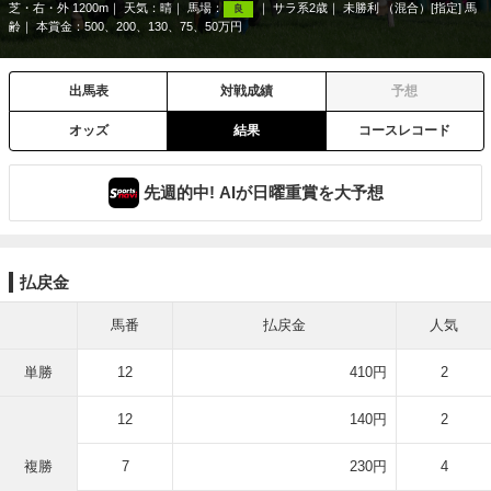
芝・右・外 1200m
天気：
晴
馬場：
サラ系2歳
未勝利 （混合）[指定] 馬
良
齢
本賞金：500、200、130、75、50万円
出馬表
対戦成績
予想
オッズ
結果
コースレコード
先週的中! AIが日曜重賞を大予想
払戻金
馬番
払戻金
人気
単勝
12
410円
2
12
140円
2
複勝
7
230円
4