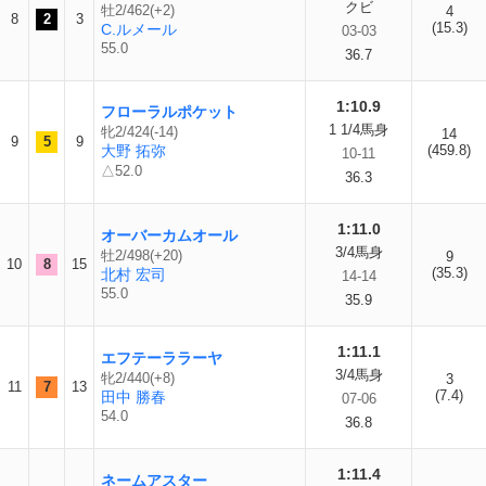
クビ
牡2/462(+2)
4
8
2
3
(15.3)
C.ルメール
03-03
55.0
36.7
1:10.9
フローラルポケット
1 1/4馬身
牝2/424(-14)
14
9
5
9
大野 拓弥
(459.8)
10-11
△52.0
36.3
1:11.0
オーバーカムオール
3/4馬身
牡2/498(+20)
9
10
8
15
(35.3)
北村 宏司
14-14
55.0
35.9
1:11.1
エフテーララーヤ
3/4馬身
牝2/440(+8)
3
11
7
13
(7.4)
田中 勝春
07-06
54.0
36.8
1:11.4
ネームアスター