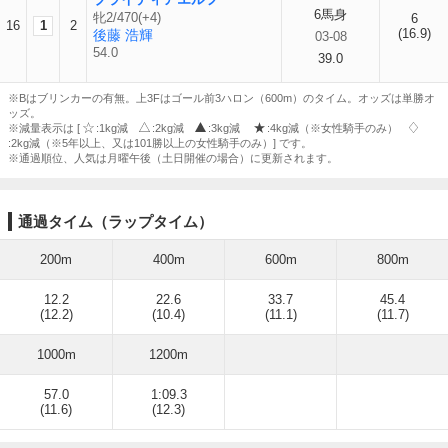
6馬身
牝2/470(+4)
6
16
1
2
(16.9)
後藤 浩輝
03-08
54.0
39.0
※Bはブリンカーの有無。上3Fはゴール前3ハロン（600m）のタイム。オッズは単勝オ
ッズ。
※減量表示は [
:1kg減
:2kg減
:3kg減
:4kg減（※女性騎手のみ）
:2kg減（※5年以上、又は101勝以上の女性騎手のみ）] です。
※通過順位、人気は月曜午後（土日開催の場合）に更新されます。
通過タイム（ラップタイム）
200m
400m
600m
800m
12.2
22.6
33.7
45.4
(12.2)
(10.4)
(11.1)
(11.7)
1000m
1200m
57.0
1:09.3
(11.6)
(12.3)