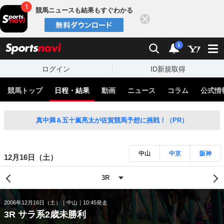
競馬ニュースも結果もすぐわかる
閉じる
スポーツナビ
検索
通知
i
ログイン
ID新規取得
競馬トップ
日程・結果
動画
ニュース
コラム
公式情
真中満＆五十嵐亮太が佐賀競馬予想に挑戦！（PR）
中山
中京
阪神
12月16日（土）
2006年12月16日（土）
中山
10:45発走
3R サラ系2歳未勝利