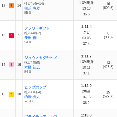
1 3/4馬身
牡2/454(+14)
16
12
7
14
(609.5)
穂苅 寿彦
13-13
55.0
36.6
1:11.4
フラワーギフト
クビ
牝2/448(-2)
8
13
3
5
(30.3)
柴田 善臣
03-03
54.0
37.4
1:11.7
ジョウノカグヤヒメ
1 3/4馬身
牝2/448(0)
13
14
8
16
(423.8)
木幡 初広
10-11
54.0
37.1
1:12.0
ヒップホップ
2馬身
牝2/416(-4)
15
15
5
10
(527.7)
的場 勇人
16-16
▲51.0
36.2
1:13.0
ブライティアエルフ