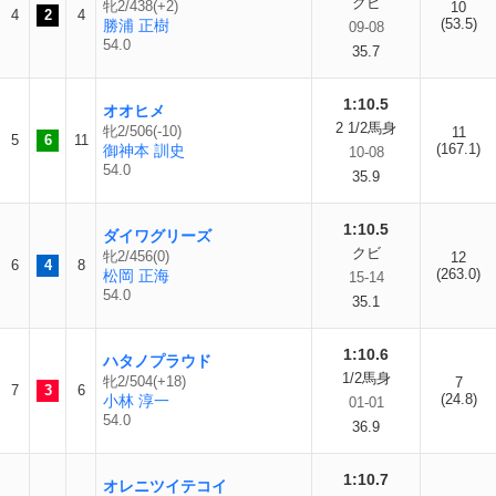
クビ
牝2/438(+2)
10
4
2
4
(53.5)
勝浦 正樹
09-08
54.0
35.7
1:10.5
オオヒメ
2 1/2馬身
牝2/506(-10)
11
5
6
11
(167.1)
御神本 訓史
10-08
54.0
35.9
1:10.5
ダイワグリーズ
クビ
牝2/456(0)
12
6
4
8
(263.0)
松岡 正海
15-14
54.0
35.1
1:10.6
ハタノプラウド
1/2馬身
牝2/504(+18)
7
7
3
6
(24.8)
小林 淳一
01-01
54.0
36.9
1:10.7
オレニツイテコイ