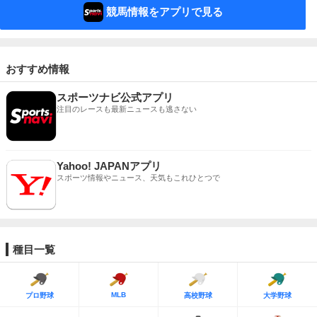
競馬情報をアプリで見る
おすすめ情報
スポーツナビ公式アプリ
注目のレースも最新ニュースも逃さない
Yahoo! JAPANアプリ
スポーツ情報やニュース、天気もこれひとつで
種目一覧
MLB
プロ野球
高校野球
大学野球