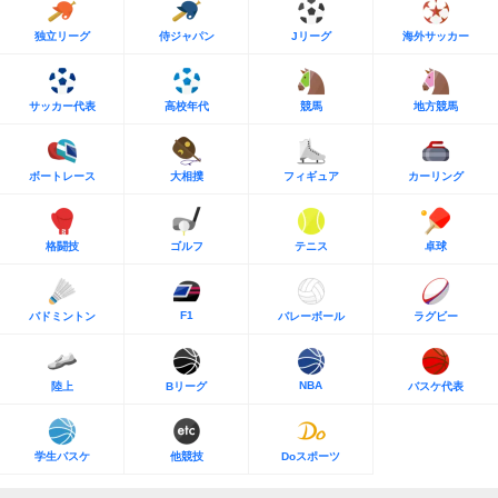
独立リーグ
侍ジャパン
Jリーグ
海外サッカー
サッカー代表
高校年代
競馬
地方競馬
ボートレース
大相撲
フィギュア
カーリング
格闘技
ゴルフ
テニス
卓球
F1
バドミントン
バレーボール
ラグビー
NBA
陸上
Bリーグ
バスケ代表
学生バスケ
他競技
Doスポーツ