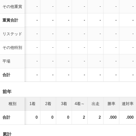
-
-
-
-
-
-
-
その他重賞
-
-
-
-
-
-
-
重賞合計
-
-
-
-
-
-
-
リステッド
-
-
-
-
-
-
-
その他特別
-
-
-
-
-
-
-
平場
-
-
-
-
-
-
-
合計
前年
種別
1着
2着
3着
4着～
出走
勝率
連対率
合計
0
0
0
2
2
.000
.000
累計