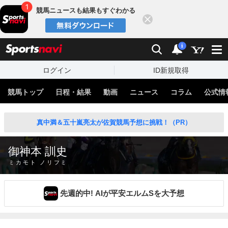
競馬ニュースも結果もすぐわかる
閉じる
スポーツナビ
検索
通知
i
ログイン
ID新規取得
競馬トップ
日程・結果
動画
ニュース
コラム
公式情
真中満＆五十嵐亮太が佐賀競馬予想に挑戦！（PR）
御神本 訓史
ミカモト ノリフミ
先週的中! AIが平安エルムSを大予想