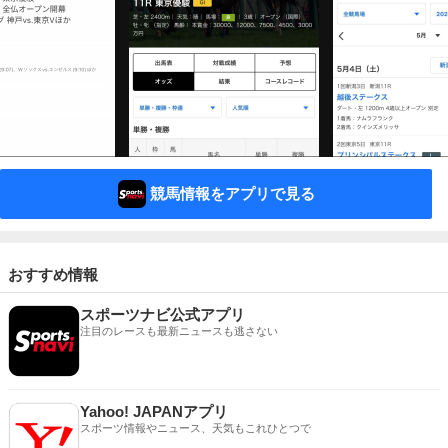
競馬情報をアプリで見る
おすすめ情報
スポーツナビ公式アプリ
注目のレースも最新ニュースも逃さない
Yahoo! JAPANアプリ
スポーツ情報やニュース、天気もこれひとつで