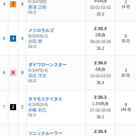
3/4馬身
牡3/470(0)
2
4
7
8
(4.9)
勝浦 正樹
02-02-02-02
56.0
35.5
2:35.3
メジロラルゴ
2馬身
牝3/416(-2)
5
5
4
4
(9.2)
吉田 豊
09-09-08-08
54.0
35.2
2:36.0
ダイワローンスター
4馬身
牡3/470(-4)
3
6
8
9
(6.0)
四位 洋文
03-04-03-03
56.0
36.4
2:36.3
タマモステイタス
1 3/4馬身
牡3/452(-8)
9
7
2
2
(44.9)
木幡 初広
07-08-08-08
56.0
36.2
2:36.4
ソニックルーラー