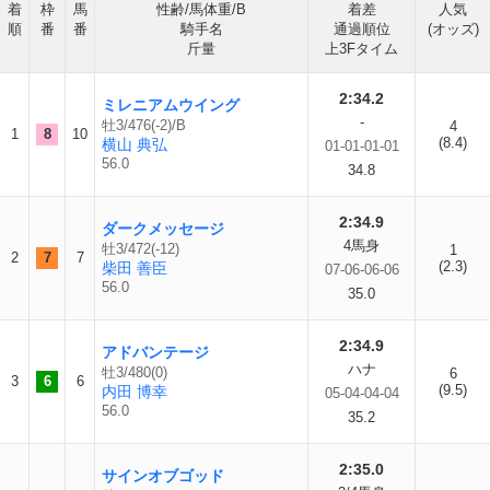
着
枠
馬
性齢/馬体重/B
着差
人気
順
番
番
騎手名
通過順位
(オッズ)
斤量
上3Fタイム
2:34.2
ミレニアムウイング
-
牡3/476(-2)/B
4
1
8
10
(8.4)
横山 典弘
01-01-01-01
56.0
34.8
2:34.9
ダークメッセージ
4馬身
牡3/472(-12)
1
2
7
7
(2.3)
柴田 善臣
07-06-06-06
56.0
35.0
2:34.9
アドバンテージ
ハナ
牡3/480(0)
6
3
6
6
(9.5)
内田 博幸
05-04-04-04
56.0
35.2
2:35.0
サインオブゴッド