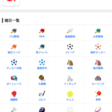
種目一覧
MLB
プロ野球
高校野球
大学野球
独立リーグ
侍ジャパン
Jリーグ
海外サッカー
サッカー代表
高校年代
競馬
地方競馬
ボートレース
大相撲
フィギュア
カーリング
格闘技
ゴルフ
テニス
卓球