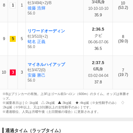
3/4馬身
牡3/494(+2)/B
10
8
1
1
(53.2)
後藤 浩輝
10-10-10-10
56.0
35.9
2:36.5
リワードオーディン
クビ
牡3/510(+2)
8
9
5
5
(39.0)
蛯名 正義
06-06-07-06
56.0
36.5
2:37.5
マイネルハイアップ
6馬身
牡3/472(0)
7
10
3
3
(19.7)
安藤 勝己
03-02-04-04
56.0
37.8
※Bはブリンカーの有無。上3Fはゴール前3ハロン（600m）のタイム。オッズは単勝オ
ッズ。
※減量表示は [
:1kg減
:2kg減
:3kg減
:4kg減（※女性騎手のみ）
:2kg減（※5年以上、又は101勝以上の女性騎手のみ）] です。
※通過順位、人気は月曜午後（土日開催の場合）に更新されます。
通過タイム（ラップタイム）