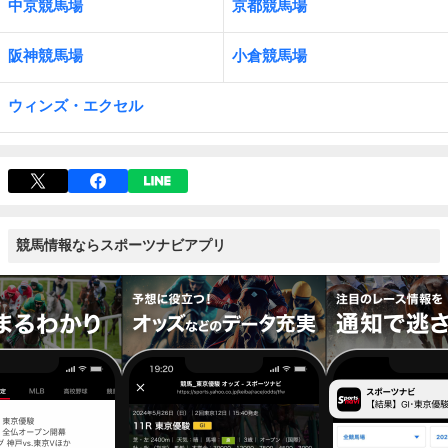
中京競馬場
京都競馬場
阪神競馬場
小倉競馬場
ウィンズ・エクセル
競馬情報ならスポーツナビアプリ