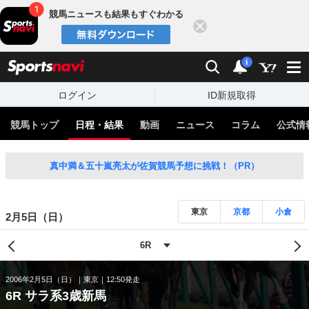
競馬ニュースも結果もすぐわかる
閉じる
スポーツナビ
検索
通知
i
ログイン
ID新規取得
競馬トップ
日程・結果
動画
ニュース
コラム
公式情
真中満＆五十嵐亮太が佐賀競馬予想に挑戦！（PR）
東京
京都
小倉
2月5日（日）
2006年2月5日（日）
東京
12:50発走
6R サラ系3歳新馬