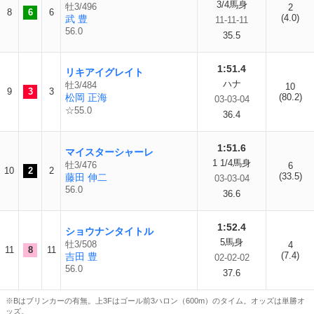
3/4馬身
牡3/496
2
8
6
6
(4.0)
武 豊
11-11-11
56.0
35.5
1:51.4
リキアイグレイト
ハナ
牡3/484
10
9
3
3
松岡 正海
(80.2)
03-03-04
☆55.0
36.4
1:51.6
マイスターシャーレ
1 1/4馬身
牡3/476
6
10
2
2
(33.5)
藤田 伸二
03-03-04
56.0
36.6
1:52.4
ショウナンタイトル
5馬身
牡3/508
4
11
8
11
(7.4)
吉田 豊
02-02-02
56.0
37.6
※Bはブリンカーの有無。上3Fはゴール前3ハロン（600m）のタイム。オッズは単勝オ
ッズ。