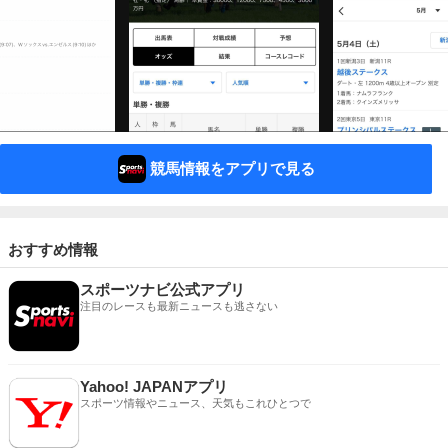
競馬情報をアプリで見る
おすすめ情報
スポーツナビ公式アプリ
注目のレースも最新ニュースも逃さない
Yahoo! JAPANアプリ
スポーツ情報やニュース、天気もこれひとつで