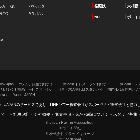
格闘技
大相撲
ッカー代表
バスケ代表
校年代
学生バスケ
NFL
ボート
to
kjapan
ホテル、旅館予約サイト 一休.com
レストラン予約サイト 一休.com レ
料理レシピ動画サービス クラシル
仕事・求人探しはスタンバイ
国内No.1女性向けメデ
st」
Yahoo! JAPAN
oo! JAPANのサービスであり、LINEヤフー株式会社がスポーツナビ株式会社と協
ンター
-
利用規約
-
会社概要
-
免責事項
-
広告掲載について
-
スタッフ募集
© Japan Racing Association.
© 毎日新聞社
© 株式会社グラッドキューブ
© Sportsnavi