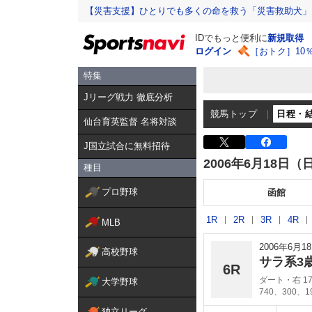
【災害支援】ひとりでも多くの命を救う「災害救助犬」
IDでもっと便利に
新規取得
ログイン
［おトク］10
特集
Jリーグ戦力 徹底分析
競馬トップ
日程・
仙台育英監督 名将対談
J国立試合に無料招待
2006年6月18日（
種目
プロ野球
函館
1R
2R
3R
4R
MLB
2006年6月
高校野球
サラ系3
6R
ダート・右 17
大学野球
740、300、
独立リーグ