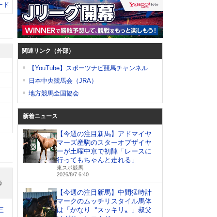
ード
関連リンク（外部）
【YouTube】スポーツナビ競馬チャンネル
日本中央競馬会（JRA）
地方競馬全国協会
新着ニュース
【今週の注目新馬】アドマイヤ
マーズ産駒のスターオブザイヤ
ーが土曜中京で初陣「レースに
行ってもちゃんと走れる」
東スポ競馬
2026/8/7 6:40
師
【今週の注目新馬】中間猛時計
マークのムッチリスタイル馬体
は「かなり〝スッキリ〟」叔父
三