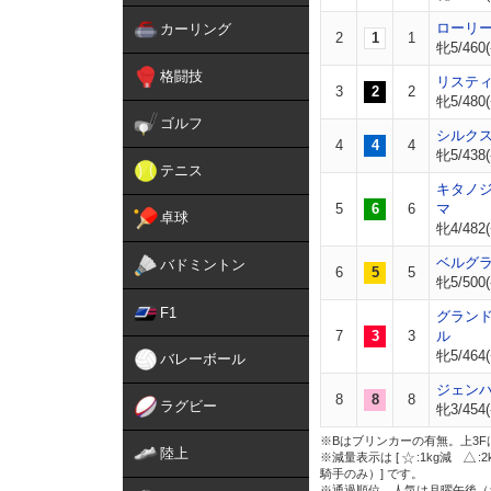
ローリ
カーリング
2
1
1
牝5/460(
格闘技
リステ
3
2
2
牝5/480(
ゴルフ
シルク
4
4
4
牝5/438(
テニス
キタノ
5
6
6
マ
卓球
牝4/482(
ベルグ
バドミントン
6
5
5
牝5/500(
F1
グラン
7
3
3
ル
牝5/464(
バレーボール
ジェン
8
8
8
ラグビー
牝3/454(
※Bはブリンカーの有無。上3F
陸上
※減量表示は [
:1kg減
:
騎手のみ）] です。
※通過順位、人気は月曜午後（