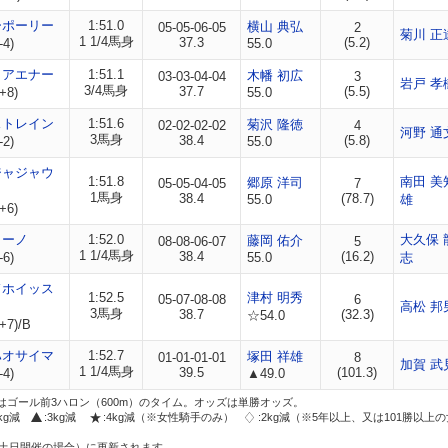
ーポーリー
1:51.0
横山 典弘
05-05-06-05
2
菊川 正
1 1/4馬身
37.3
(5.2)
-4)
55.0
ィアエナー
1:51.1
木幡 初広
03-03-04-04
3
岩戸 孝
3/4馬身
37.7
(5.5)
+8)
55.0
ストレイン
1:51.6
菊沢 隆徳
02-02-02-02
4
河野 通
3馬身
38.4
(5.8)
-2)
55.0
ジャジャウ
1:51.8
南田 美
郷原 洋司
05-05-04-05
7
1馬身
38.4
(78.7)
55.0
雄
+6)
ラーノ
1:52.0
大久保 
藤岡 佑介
08-08-06-07
5
1 1/4馬身
38.4
(16.2)
-6)
55.0
志
ドホイッス
1:52.5
津村 明秀
05-07-08-08
6
高松 邦
3馬身
38.7
(32.3)
☆54.0
+7)/B
ハオサイマ
1:52.7
塚田 祥雄
01-01-01-01
8
加賀 武
1 1/4馬身
39.5
(101.3)
-4)
▲49.0
はゴール前3ハロン（600m）のタイム。オッズは単勝オッズ。
2kg減
:3kg減
:4kg減（※女性騎手のみ）
:2kg減（※5年以上、又は101勝以上
土日開催の場合）に更新されます。