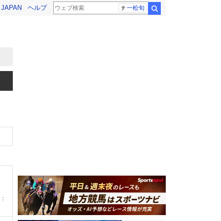
! JAPAN
ヘルプ
一松旬
検索
：