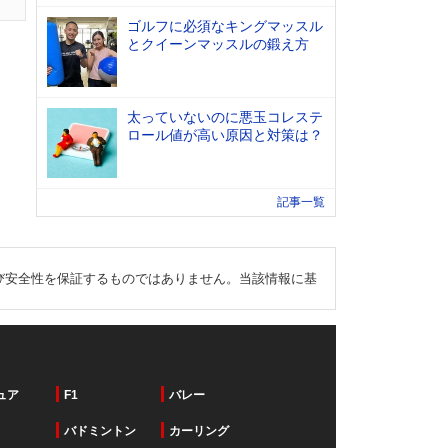
ゴルフに必須なキングマッスル
とクイーンマッスルの鍛え方
太っていないのに悪玉コレステ
ロール値が高い原因と対策は？
記事一覧
び安全性を保証するものではありません。当該情報に基
ュア
F1
バレー
バドミントン
カーリング