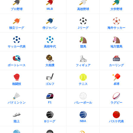
MLB
プロ野球
高校野球
大学野球
独立リーグ
侍ジャパン
Jリーグ
海外サッカー
サッカー代表
高校年代
競馬
地方競馬
ボートレース
大相撲
フィギュア
カーリング
格闘技
ゴルフ
テニス
卓球
F1
バドミントン
バレーボール
ラグビー
NBA
陸上
Bリーグ
バスケ代表