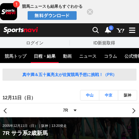
競馬ニュースも結果もすぐわかる
閉じる
スポーツナビ
検索
通知
i
ログイン
ID新規取得
競馬トップ
日程・結果
動画
ニュース
コラム
公式情
真中満＆五十嵐亮太が佐賀競馬予想に挑戦！（PR）
中山
中京
阪神
12月11日（日）
2005年12月11日（日）
阪神
13:20発走
7R サラ系2歳新馬