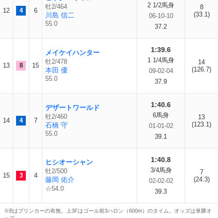
2 1/2馬身
牡2/464
8
12
4
6
(33.1)
川島 信二
06-10-10
55.0
37.2
1:39.6
メイケイハンター
1 1/4馬身
牡2/478
14
13
8
15
(126.7)
本田 優
09-02-04
55.0
37.9
1:40.6
デザートワールド
6馬身
牡2/460
13
14
4
7
(123.1)
石橋 守
01-01-02
55.0
39.1
1:40.8
ヒシオーシャン
3/4馬身
牡2/500
7
15
3
4
藤岡 佑介
(24.3)
02-02-02
☆54.0
39.3
※Bはブリンカーの有無。上3Fはゴール前3ハロン（600m）のタイム。オッズは単勝オ