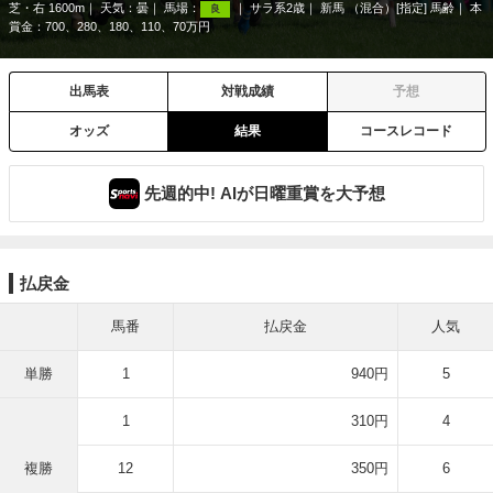
芝・右 1600m
天気：
曇
馬場：
サラ系2歳
新馬 （混合）[指定] 馬齢
本
良
賞金：700、280、180、110、70万円
出馬表
対戦成績
予想
オッズ
結果
コースレコード
先週的中! AIが日曜重賞を大予想
払戻金
馬番
払戻金
人気
単勝
1
940円
5
1
310円
4
複勝
12
350円
6