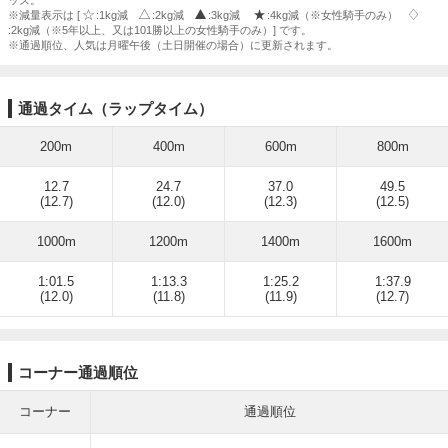
ッズ。
※減量表示は [
:1kg減
:2kg減
:3kg減
:4kg減（※女性騎手のみ）
:2kg減（※5年以上、又は101勝以上の女性騎手のみ）] です。
※通過順位、人気は月曜午後（土日開催の場合）に更新されます。
通過タイム（ラップタイム）
200m
400m
600m
800m
12.7
24.7
37.0
49.5
(12.7)
(12.0)
(12.3)
(12.5)
1000m
1200m
1400m
1600m
1:01.5
1:13.3
1:25.2
1:37.9
(12.0)
(11.8)
(11.9)
(12.7)
コーナー通過順位
コーナー
通過順位