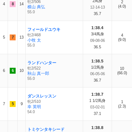
2馬身
牡2/506
2
4
8
14
(4.0)
横山 典弘
12-14-13
55.0
35.7
1:38.4
フィールドユウキ
3/4馬身
牡2/468
4
5
7
13
(9.0)
小牧 太
09-08-06
55.0
36.5
1:38.5
ランドハンター
1/2馬身
牡2/522
10
6
6
10
(66.0)
秋山 真一郎
06-05-06
55.0
36.7
1:38.7
ダンスレッスン
1 1/2馬身
牝2/510
1
7
5
9
(2.3)
幸 英明
03-02-01
54.0
37.1
1:38.8
トミケンタキシード