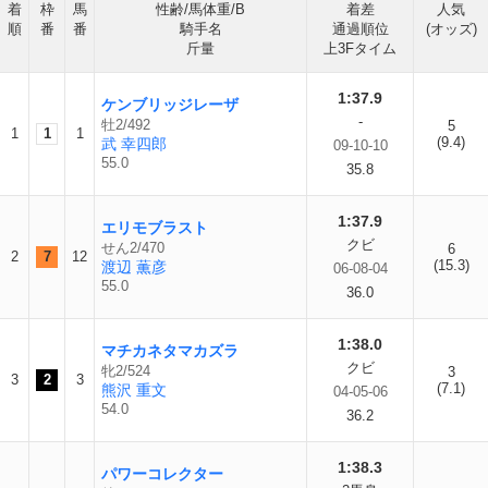
着
枠
馬
性齢/馬体重/B
着差
人気
順
番
番
騎手名
通過順位
(オッズ)
斤量
上3Fタイム
1:37.9
ケンブリッジレーザ
-
牡2/492
5
1
1
1
(9.4)
武 幸四郎
09-10-10
55.0
35.8
1:37.9
エリモブラスト
クビ
せん2/470
6
2
7
12
(15.3)
渡辺 薫彦
06-08-04
55.0
36.0
1:38.0
マチカネタマカズラ
クビ
牝2/524
3
3
2
3
(7.1)
熊沢 重文
04-05-06
54.0
36.2
1:38.3
パワーコレクター