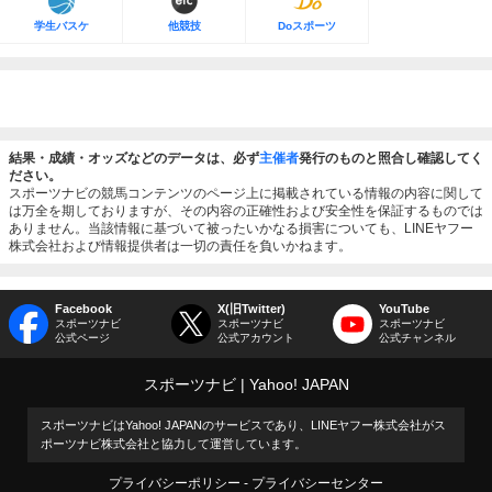
学生バスケ
他競技
Doスポーツ
結果・成績・オッズなどのデータは、必ず
主催者
発行のものと照合し確認してく
ださい。
スポーツナビの競馬コンテンツのページ上に掲載されている情報の内容に関して
は万全を期しておりますが、その内容の正確性および安全性を保証するものでは
ありません。当該情報に基づいて被ったいかなる損害についても、LINEヤフー
株式会社および情報提供者は一切の責任を負いかねます。
Facebook
X(旧Twitter)
YouTube
スポーツナビ
スポーツナビ
スポーツナビ
公式ページ
公式アカウント
公式チャンネル
スポーツナビ
Yahoo! JAPAN
スポーツナビはYahoo! JAPANのサービスであり、LINEヤフー株式会社がス
ポーツナビ株式会社と協力して運営しています。
プライバシーポリシー
プライバシーセンター