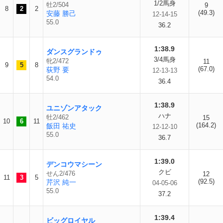
1/2馬身
牡2/504
9
8
2
2
(49.3)
安藤 勝己
12-14-15
55.0
36.2
1:38.9
ダンスグランドゥ
3/4馬身
牝2/472
11
9
5
8
(67.0)
荻野 要
12-13-13
54.0
36.4
1:38.9
ユニゾンアタック
ハナ
牡2/462
15
10
6
11
(164.2)
飯田 祐史
12-12-10
55.0
36.7
1:39.0
デンコウマシーン
クビ
せん2/476
12
11
3
5
(92.5)
芹沢 純一
04-05-06
55.0
37.2
1:39.4
ビッグロイヤル