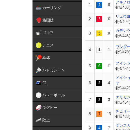
アキノ
1
4
8
牝5/486(
カーリング
リュウ
2
3
6
格闘技
牝4/492(
カデン
ゴルフ
3
5
9
牝6/446(
テニス
ワンダ
1
4
1
牝5/470(
卓球
アイン
5
6
11
牝4/454(
バドミントン
メイシ
F1
6
2
4
ャ
牝5/442(
バレーボール
エリモ
7
2
3
牝5/454(
ラグビー
チェリ
8
7
13
牝5/488(
陸上
ダンス
9
4
7