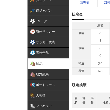
出馬表
対
侍ジャパン
払戻金
Jリーグ
馬番
海外サッカー
8
単勝
8
サッカー代表
複勝
6
高校年代
9
競馬
枠連
3-4
馬連
6-8
地方競馬
競走成績
ボートレース
大相撲
着
枠
馬
順
番
番
性齢/
フィギュア