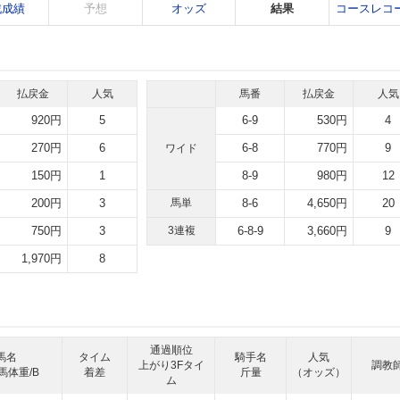
戦成績
予想
オッズ
結果
コースレコ
払戻金
人気
馬番
払戻金
人気
920円
5
6-9
530円
4
270円
6
6-8
770円
9
ワイド
150円
1
8-9
980円
12
200円
3
馬単
8-6
4,650円
20
750円
3
3連複
6-8-9
3,660円
9
1,970円
8
通過順位
馬名
タイム
騎手名
人気
上がり3Fタイ
調教
馬体重/B
着差
斤量
（オッズ）
ム