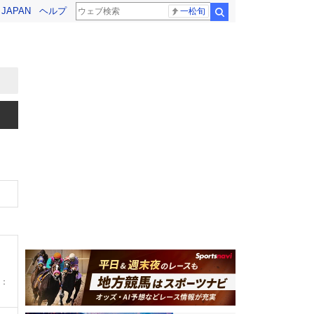
! JAPAN
ヘルプ
一松旬
検索
：