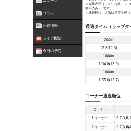
ニュース
※減量表示は [
:1kg減
:
騎手のみ）] です。
コラム
※通過順位、人気は月曜午後（
公式情報
通過タイム（ラップタ
ライブ配信
200m
12.3(12.3)
今日の予定
1000m
1:04.8(13.9)
1800m
1:55.0(12.7)
コーナー通過順位
コーナー
1コーナー
6,7,9,
8
,
2コーナー
6,7,9,
8
(