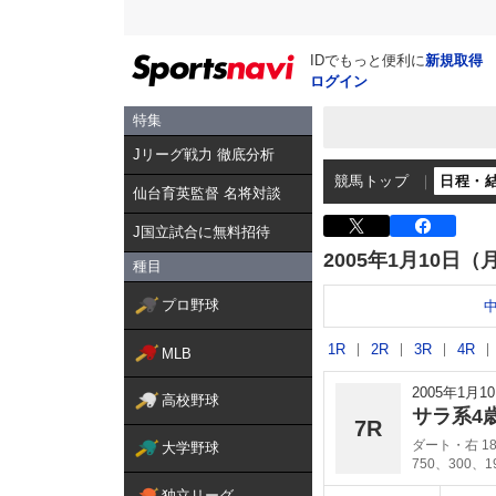
IDでもっと便利に
新規取得
ログイン
特集
Jリーグ戦力 徹底分析
競馬トップ
日程・
仙台育英監督 名将対談
J国立試合に無料招待
2005年1月10日（
種目
プロ野球
1R
2R
3R
4R
MLB
2005年1月
高校野球
サラ系4
7R
ダート・右 18
大学野球
750、300、
独立リーグ