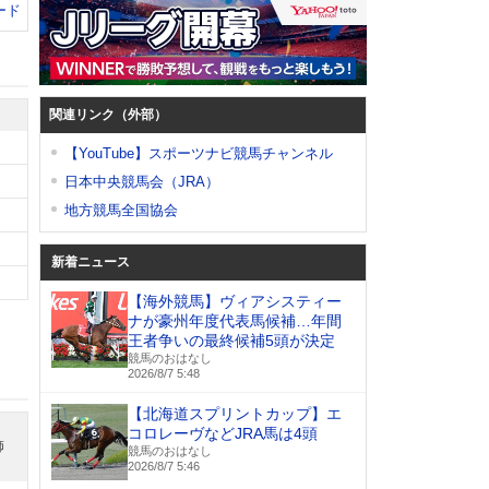
ード
関連リンク（外部）
【YouTube】スポーツナビ競馬チャンネル
日本中央競馬会（JRA）
地方競馬全国協会
新着ニュース
【海外競馬】ヴィアシスティー
ナが豪州年度代表馬候補…年間
王者争いの最終候補5頭が決定
競馬のおはなし
2026/8/7 5:48
【北海道スプリントカップ】エ
コロレーヴなどJRA馬は4頭
師
競馬のおはなし
2026/8/7 5:46