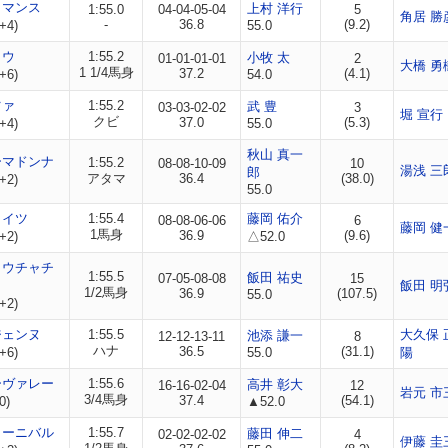
ロマンス
上村 洋行
1:55.0
04-04-05-04
5
角居 勝
-
36.8
(9.2)
+4)
55.0
ヨウ
1:55.2
小牧 太
01-01-01-01
2
大橋 勇
1 1/4馬身
37.2
(4.1)
+6)
54.0
ツァ
1:55.2
武 豊
03-03-02-02
3
堀 宣行
クビ
37.0
(5.3)
+4)
55.0
秋山 真一
ーマドンナ
1:55.2
08-08-10-09
10
湯浅 三
郎
アタマ
36.4
(38.0)
+2)
55.0
ライツ
1:55.4
藤岡 佑介
08-08-06-06
6
藤岡 健
1馬身
36.9
(9.6)
+2)
△52.0
ョウチャチ
1:55.5
飯田 祐史
07-05-08-08
15
飯田 明
1/2馬身
36.9
(107.5)
55.0
+2)
ジェンヌ
1:55.5
大久保 
池添 謙一
12-12-13-11
8
ハナ
36.5
(31.1)
+6)
55.0
陽
ーヴァレー
1:55.6
高井 彰大
16-16-02-04
12
岩元 市
3/4馬身
37.4
(54.1)
0)
▲52.0
カーニバル
1:55.7
藤田 伸二
02-02-02-02
4
伊藤 圭