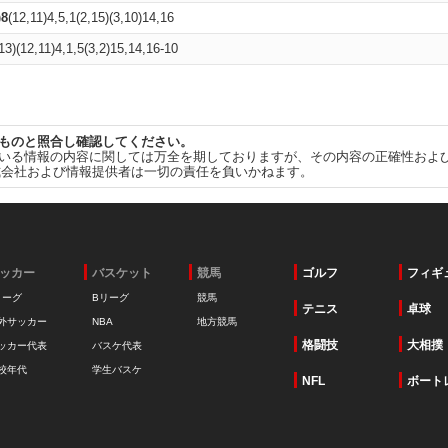
)
8
(12,11)4,5,1(2,15)(3,10)14,16
13)(12,11)4,1,5(3,2)15,14,16-10
ものと照合し確認してください。
いる情報の内容に関しては万全を期しておりますが、その内容の正確性およ
式会社および情報提供者は一切の責任を負いかねます。
ッカー
バスケット
競馬
ゴルフ
フィギ
リーグ
Bリーグ
競馬
テニス
卓球
外サッカー
NBA
地方競馬
格闘技
大相撲
ッカー代表
バスケ代表
校年代
学生バスケ
NFL
ボート