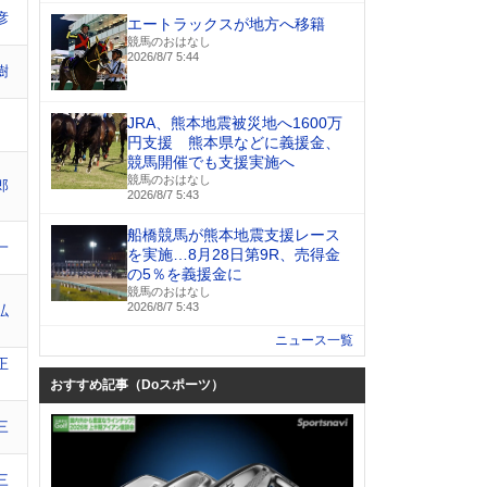
彦
エートラックスが地方へ移籍
競馬のおはなし
2026/8/7 5:44
樹
JRA、熊本地震被災地へ1600万
円支援 熊本県などに義援金、
競馬開催でも支援実施へ
競馬のおはなし
郎
2026/8/7 5:43
船橋競馬が熊本地震支援レース
一
を実施…8月28日第9R、売得金
の5％を義援金に
競馬のおはなし
2026/8/7 5:43
弘
ニュース一覧
正
おすすめ記事（Doスポーツ）
三
三