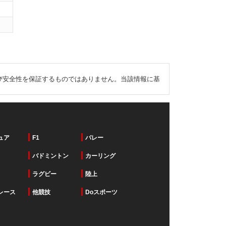
び安全性を保証するものではありません。当該情報に基
ュア
F1
バレー
バドミントン
カーリング
ラグビー
陸上
レース
他競技
Doスポーツ