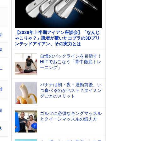
【2026年上半期アイアン座談会】「なんじ
治
ゃこりゃ？」識者が驚いたコブラの3Dプリ
ンテッドアイアン、その実力とは
保
自慢のバックラインを目指す！
HIITでおこなう「背中徹底トレ
ーニング」
二
バナナは朝・夜・運動前後、い
雄
つ食べるのがベスト？タイミン
グごとのメリット
晴
ゴルフに必須なキングマッスル
とクイーンマッスルの鍛え方
大