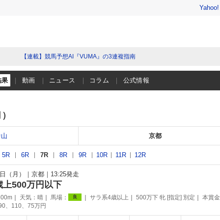
Yahoo
【連載】競馬予想AI『VUMA』の3連複指南
結果
動画
ニュース
コラム
公式情報
月）
中山
京都
5R
6R
7R
8R
9R
10R
11R
12R
10日（月）
京都
13:25発走
歳上500万円以下
00m
天気：
晴
馬場：
サラ系4歳以上
500万下 牝 [指定] 別定
本賞金
良
190、110、75万円