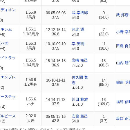
1/2馬身
37.6
(8.2)
+2)
55.0
ウディオン
1:55.9
武 幸四郎
06-05-06-06
9
武 邦彦
1馬身
37.5
(34.6)
54.0
0)
マキシム
1:56.1
河北 通
12-12-15-14
7
小野 幸
1 1/2馬身
36.8
(22.0)
+8)
54.0
ダバダ
1:56.3
幸 英明
10-10-09-10
11
田島 良
1馬身
37.5
(38.0)
+4)
54.0
ルドトラッ
1:56.5
岩崎 祐己
15-14-16-15
13
山内 研
1 1/4馬身
36.9
(68.3)
△52.0
0)
ワエンプレ
佐久間 寛
1:56.6
10-10-11-11
14
鶴留 明
志
1/2馬身
37.6
(95.2)
-2)
▲51.0
ツーステッ
1:56.6
川田 将雅
14-14-11-13
16
福島 信
ハナ
37.5
(169.0)
▲51.0
+4)
バルピース
2:02.0
安藤 勝己
05-05-13-16
1
坂口 正
大差
42.8
(3.7)
+2)
54.0
はゴール前3ハロン（600m）のタイム。オッズは単勝オッズ。