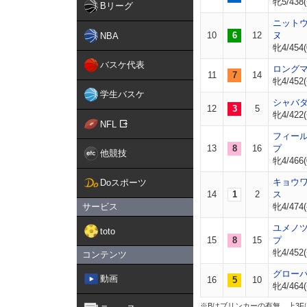
牝5/438(
Bリーグ
ニット
10
6
12
ヌ
NBA
牝4/454(
バスケ代表
ロング
11
7
14
牝4/452(
学生バスケ
シャバ
12
3
5
牝4/422(
NFL
フィー
13
8
16
プ
他競技
牝4/466(
キョウ
Doスポーツ
14
1
2
ス
サービス
牝4/474(
ユメノ
toto
15
8
15
プ
牝4/452(
コンテンツ
グロー
動画
16
5
10
牝4/464(
※Bはブリンカーの有無。上3F