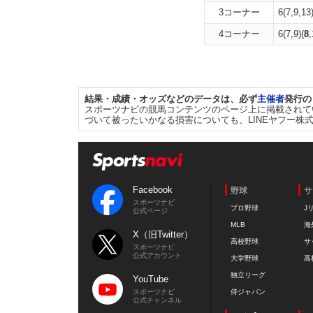
3コーナー
6(7,9,13
4コーナー
6(7,9)(
8
,
結果・成績・オッズなどのデータは、必ず
主催者
発行の
スポーツナビの競馬コンテンツのページ上に掲載されて
づいて被ったいかなる損害についても、LINEヤフー株
Facebook
野球
サ
スポーツナビ
プロ野球
J
公式ページ
MLB
海
X（旧Twitter）
高校野球
サ
スポーツナビ
公式アカウント
大学野球
高
独立リーグ
YouTube
スポーツナビ
侍ジャパン
公式チャンネル