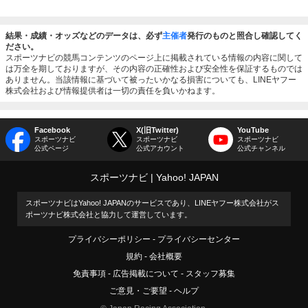
結果・成績・オッズなどのデータは、必ず
主催者
発行のものと照合し確認してく
ださい。
スポーツナビの競馬コンテンツのページ上に掲載されている情報の内容に関して
は万全を期しておりますが、その内容の正確性および安全性を保証するものでは
ありません。当該情報に基づいて被ったいかなる損害についても、LINEヤフー
株式会社および情報提供者は一切の責任を負いかねます。
Facebook
X(旧Twitter)
YouTube
スポーツナビ
スポーツナビ
スポーツナビ
公式ページ
公式アカウント
公式チャンネル
スポーツナビ
Yahoo! JAPAN
スポーツナビはYahoo! JAPANのサービスであり、LINEヤフー株式会社がス
ポーツナビ株式会社と協力して運営しています。
プライバシーポリシー
プライバシーセンター
規約
会社概要
免責事項
広告掲載について
スタッフ募集
ご意見・ご要望
ヘルプ