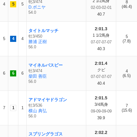
2 1/2馬身
牝3/474
8
4
5
5
(46.4)
D.ボニヤ
02-03-02-01
54.0
40.7
2:01.3
タイトルマッチ
1 1/2馬身
牡3/450
5
5
4
4
(7.8)
勝浦 正樹
07-07-07-07
56.0
40.3
2:01.4
マイネルバスビー
クビ
牡3/474
4
6
6
6
(6.5)
柴田 善臣
07-07-07-07
56.0
40.4
2:01.5
アドマイヤドラゴン
3/4馬身
牡3/536
7
7
1
1
(15.6)
横山 典弘
09-09-09-09
56.0
39.9
2:02.2
スプリングラゴス