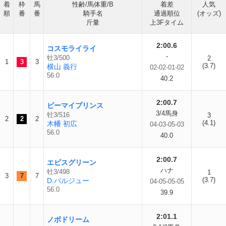
着
枠
馬
性齢/馬体重/B
着差
人気
順
番
番
騎手名
通過順位
(オッズ)
斤量
上3Fタイム
2:00.6
コスモライライ
-
牡3/500
2
1
3
3
(3.7)
横山 義行
02-02-01-02
56.0
40.2
2:00.7
ビーマイプリンス
3/4馬身
牡3/516
3
2
2
2
(4.1)
木幡 初広
04-03-05-03
56.0
40.0
2:00.7
エビスグリーン
ハナ
牡3/498
1
3
7
7
(3.7)
D.バルジュー
04-05-05-05
56.0
39.9
2:01.1
ノボドリーム