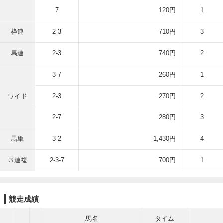
7
120円
1
枠連
2-3
710円
3
馬連
2-3
740円
2
3-7
260円
1
ワイド
2-3
270円
2
2-7
280円
3
馬単
3-2
1,430円
4
３連複
2-3-7
700円
1
競走成績
馬名
タイム