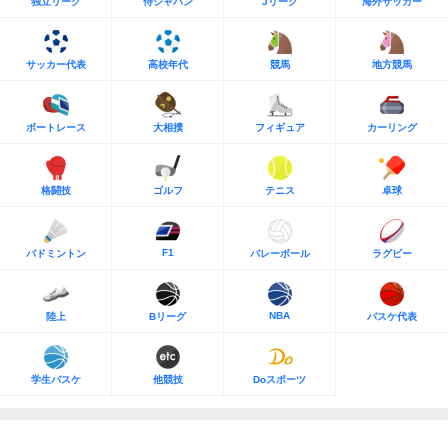
独立リーグ
侍ジャパン
Jリーグ
海外サッカー
サッカー代表
高校年代
競馬
地方競馬
ボートレース
大相撲
フィギュア
カーリング
格闘技
ゴルフ
テニス
卓球
F1
バドミントン
バレーボール
ラグビー
NBA
陸上
Bリーグ
バスケ代表
学生バスケ
他競技
Doスポーツ