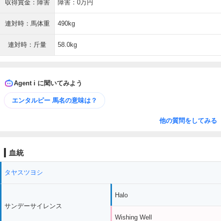
収得賞金：障害
障害：0万円
連対時：馬体重
490kg
連対時：斤量
58.0kg
Agent i に聞いてみよう
エンタルピー 馬名の意味は？
他の質問をしてみる
血統
タヤスツヨシ
Halo
サンデーサイレンス
Wishing Well