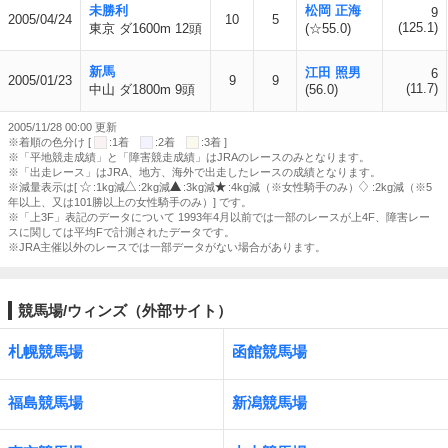
未勝利
松岡 正海
9
2005/04/24
10
5
(125.1)
東京 ダ1600m 12頭
(☆55.0)
新馬
江田 照男
6
2005/01/23
9
9
(11.7)
中山 ダ1800m 9頭
(56.0)
2005/11/28 00:00 更新
※着順の色分け [
:1着
:2着
:3着 ]
※「平地競走成績」と「障害競走成績」はJRAのレースのみとなります。
※「出走レース」はJRA、地方、海外で出走したレースの成績となります。
※減量表示は[
:1kg減
:2kg減
:3kg減
:4kg減（※女性騎手のみ）
:2kg減（※5
年以上、又は101勝以上の女性騎手のみ）] です。
※「上3F」表記のデータについて 1993年4月以前では一部のレースが上4F、障害レー
スに関しては平均Fで計測されたデータです。
※JRA主催以外のレースでは一部データがない場合があります。
競馬場/ウィンズ（外部サイト）
札幌競馬場
函館競馬場
福島競馬場
新潟競馬場