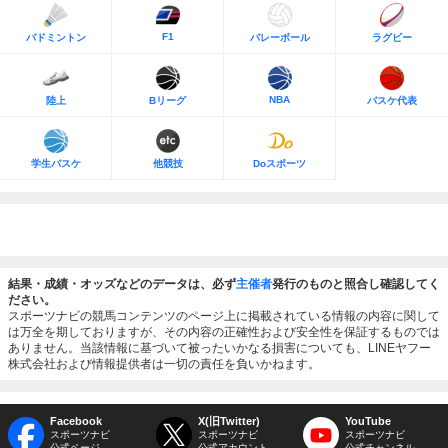
F1
バドミントン
バレーボール
ラグビー
NBA
陸上
Bリーグ
バスケ代表
学生バスケ
他競技
Doスポーツ
結果・成績・オッズなどのデータは、必ず
主催者
発行のものと照合し確認してく
ださい。
スポーツナビの競馬コンテンツのページ上に掲載されている情報の内容に関して
は万全を期しておりますが、その内容の正確性および安全性を保証するものでは
ありません。当該情報に基づいて被ったいかなる損害についても、LINEヤフー
株式会社および情報提供者は一切の責任を負いかねます。
Facebook
X(旧Twitter)
YouTube
スポーツナビ
スポーツナビ
スポーツナビ
公式ページ
公式アカウント
公式チャンネル