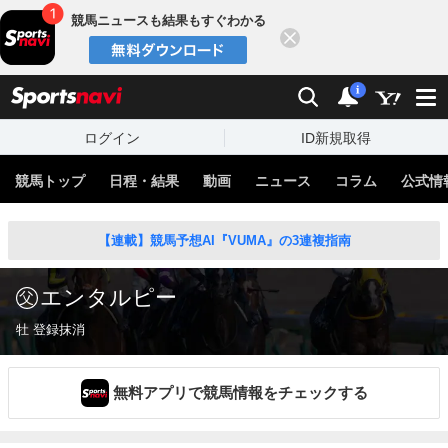
競馬ニュースも結果もすぐわかる
閉じる
スポーツナビ
検索
通知
i
ログイン
ID新規取得
競馬トップ
日程・結果
動画
ニュース
コラム
公式情
【連載】競馬予想AI『VUMA』の3連複指南
エンタルピー
牡 登録抹消
無料アプリで競馬情報をチェックする