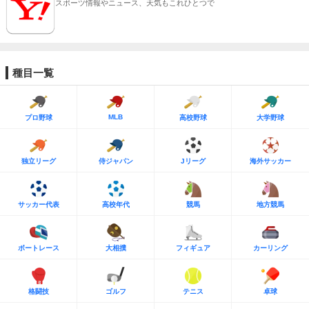
スポーツ情報やニュース、天気もこれひとつで
種目一覧
MLB
プロ野球
高校野球
大学野球
独立リーグ
侍ジャパン
Jリーグ
海外サッカー
サッカー代表
高校年代
競馬
地方競馬
ボートレース
大相撲
フィギュア
カーリング
格闘技
ゴルフ
テニス
卓球