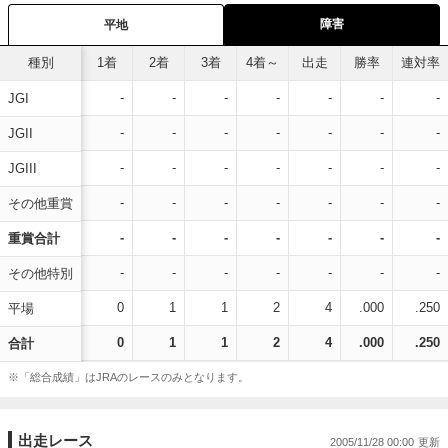
障害
平地
種別
1着
2着
3着
4着～
出走
勝率
連対率
-
-
-
-
-
-
-
JGI
-
-
-
-
-
-
-
JGII
-
-
-
-
-
-
-
JGIII
-
-
-
-
-
-
-
その他重賞
-
-
-
-
-
-
-
重賞合計
-
-
-
-
-
-
-
その他特別
0
1
1
2
4
.000
.250
平場
0
1
1
2
4
.000
.250
合計
※「総合成績」はJRAのレースのみとなります。
出走レース
2005/11/28 00:00