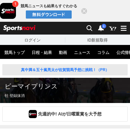
競馬ニュースも結果もすぐわかる
閉じる
スポーツナビ
検索
通知
i
ログイン
ID新規取得
競馬トップ
日程・結果
動画
ニュース
コラム
公式情
真中満＆五十嵐亮太が佐賀競馬予想に挑戦！（PR）
ビーマイプリンス
牡 登録抹消
先週的中! AIが日曜重賞を大予想