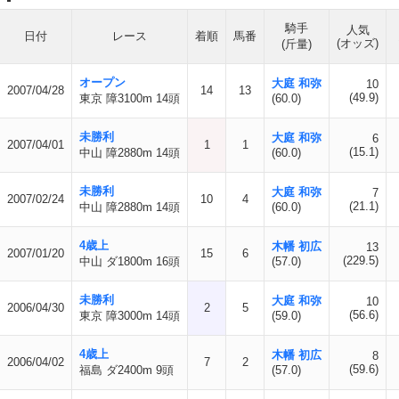
騎手
人気
日付
レース
着順
馬番
(オッズ)
(斤量)
オープン
大庭 和弥
10
2007/04/28
14
13
(49.9)
東京 障3100m 14頭
(60.0)
未勝利
大庭 和弥
6
2007/04/01
1
1
(15.1)
中山 障2880m 14頭
(60.0)
未勝利
大庭 和弥
7
2007/02/24
10
4
(21.1)
中山 障2880m 14頭
(60.0)
4歳上
木幡 初広
13
2007/01/20
15
6
(229.5)
中山 ダ1800m 16頭
(57.0)
未勝利
大庭 和弥
10
2006/04/30
2
5
(56.6)
東京 障3000m 14頭
(59.0)
4歳上
木幡 初広
8
2006/04/02
7
2
(59.6)
福島 ダ2400m 9頭
(57.0)