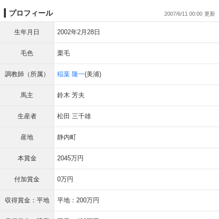
プロフィール
2007/6/11 00:00
生年月日
2002年2月28日
毛色
栗毛
調教師（所属）
稲葉 隆一
(美浦)
馬主
鈴木 芳夫
生産者
松田 三千雄
産地
静内町
本賞金
2045万円
付加賞金
0万円
収得賞金：平地
平地：200万円