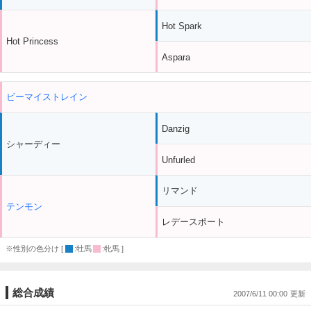
Hot Spark
Hot Princess
Aspara
ビーマイストレイン
Danzig
シャーディー
Unfurled
リマンド
テンモン
レデースポート
※性別の色分け [
:牡馬
:牝馬 ]
総合成績
2007/6/11 00:00