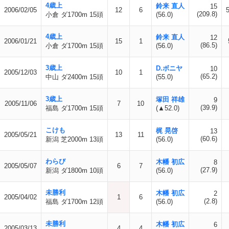
4歳上
鈴来 直人
15
2006/02/05
12
6
(209.8)
小倉 ダ1700m 15頭
(56.0)
4歳上
鈴来 直人
12
2006/01/21
15
1
(86.5)
小倉 ダ1700m 15頭
(56.0)
3歳上
D.ボニヤ
10
2005/12/03
10
1
(65.2)
中山 ダ2400m 15頭
(55.0)
3歳上
塚田 祥雄
9
2005/11/06
7
10
(39.9)
福島 ダ1700m 15頭
(▲52.0)
こけも
梶 晃啓
13
2005/05/21
13
11
(60.6)
新潟 芝2000m 13頭
(56.0)
わらび
木幡 初広
8
2005/05/07
6
7
(27.9)
新潟 ダ1800m 10頭
(56.0)
未勝利
木幡 初広
2
2005/04/02
1
6
(2.8)
福島 ダ1700m 12頭
(56.0)
未勝利
木幡 初広
6
2005/03/13
4
4