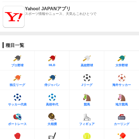
Yahoo! JAPANアプリ
スポーツ情報やニュース、天気もこれひとつで
種目一覧
MLB
プロ野球
高校野球
大学野球
独立リーグ
侍ジャパン
Jリーグ
海外サッカー
サッカー代表
高校年代
競馬
地方競馬
ボートレース
大相撲
フィギュア
カーリング