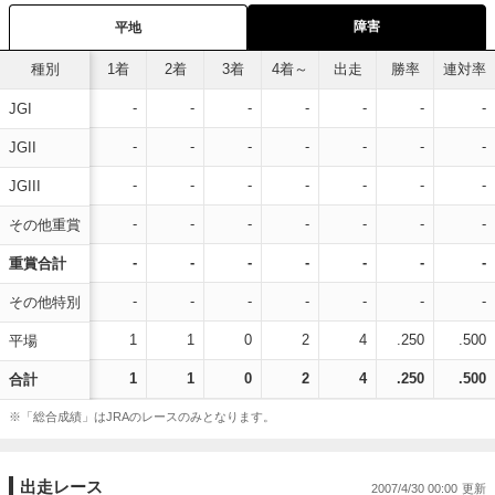
障害
平地
種別
1着
2着
3着
4着～
出走
勝率
連対率
-
-
-
-
-
-
-
JGI
-
-
-
-
-
-
-
JGII
-
-
-
-
-
-
-
JGIII
-
-
-
-
-
-
-
その他重賞
-
-
-
-
-
-
-
重賞合計
-
-
-
-
-
-
-
その他特別
1
1
0
2
4
.250
.500
平場
1
1
0
2
4
.250
.500
合計
※「総合成績」はJRAのレースのみとなります。
出走レース
2007/4/30 00:00