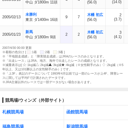
(14.0)
中山 ダ1800m 11頭
(56.0)
未勝利
木幡 初広
2
2005/02/13
9
7
(3.7)
東京 ダ1400m 16頭
(56.0)
新馬
木幡 初広
3
2005/01/23
2
2
(4.1)
中山 ダ1800m 9頭
(56.0)
2007/4/30 00:00 更新
※着順の色分け [
:1着
:2着
:3着 ]
※「平地競走成績」と「障害競走成績」はJRAのレースのみとなります。
※「出走レース」はJRA、地方、海外で出走したレースの成績となります。
※減量表示は[
:1kg減
:2kg減
:3kg減
:4kg減（※女性騎手のみ）
:2kg減（※5
年以上、又は101勝以上の女性騎手のみ）] です。
※「上3F」表記のデータについて 1993年4月以前では一部のレースが上4F、障害レー
スに関しては平均Fで計測されたデータです。
※JRA主催以外のレースでは一部データがない場合があります。
競馬場/ウィンズ（外部サイト）
札幌競馬場
函館競馬場
福島競馬場
新潟競馬場