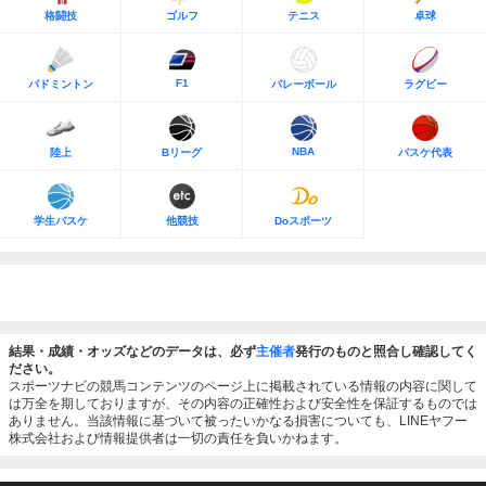
格闘技
ゴルフ
テニス
卓球
F1
バドミントン
バレーボール
ラグビー
NBA
陸上
Bリーグ
バスケ代表
学生バスケ
他競技
Doスポーツ
結果・成績・オッズなどのデータは、必ず
主催者
発行のものと照合し確認してく
ださい。
スポーツナビの競馬コンテンツのページ上に掲載されている情報の内容に関して
は万全を期しておりますが、その内容の正確性および安全性を保証するものでは
ありません。当該情報に基づいて被ったいかなる損害についても、LINEヤフー
株式会社および情報提供者は一切の責任を負いかねます。