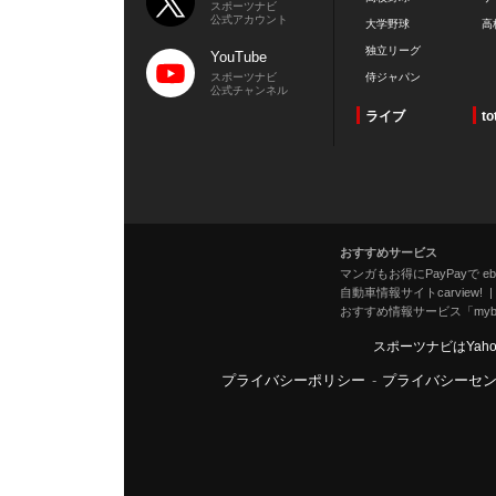
スポーツナビ
公式アカウント
大学野球
高
独立リーグ
YouTube
スポーツナビ
侍ジャパン
公式チャンネル
ライブ
to
おすすめサービス
マンガもお得にPayPayで eboo
自動車情報サイトcarview!
おすすめ情報サービス「mybe
スポーツナビはYah
プライバシーポリシー
-
プライバシーセ