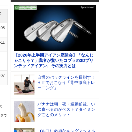
位
-08
-11
【2026年上半期アイアン座談会】「なんじ
ゃこりゃ？」識者が驚いたコブラの3Dプリ
ンテッドアイアン、その実力とは
-07
自慢のバックラインを目指す！
HIITでおこなう「背中徹底トレ
ーニング」
バナナは朝・夜・運動前後、い
の
つ食べるのがベスト？タイミン
グごとのメリット
ータで
ゴルフに必須なキングマッスル