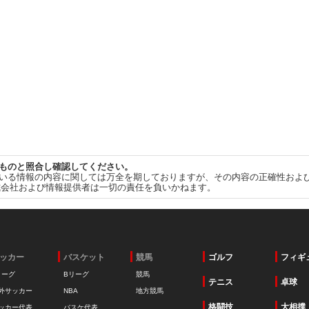
ものと照合し確認してください。
いる情報の内容に関しては万全を期しておりますが、その内容の正確性およ
式会社および情報提供者は一切の責任を負いかねます。
ッカー
バスケット
競馬
ゴルフ
フィギ
リーグ
Bリーグ
競馬
テニス
卓球
外サッカー
NBA
地方競馬
格闘技
大相撲
ッカー代表
バスケ代表