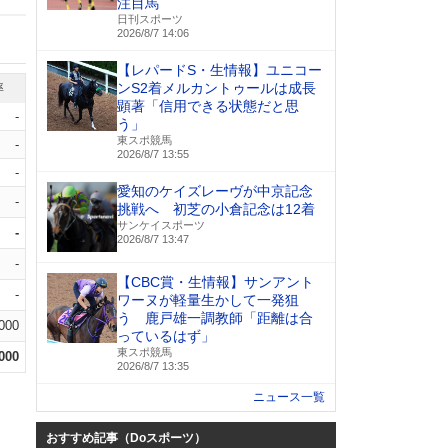
注目馬
日刊スポーツ
2026/8/7 14:06
【レパードS・生情報】ユニコー
ンS2着メルカントゥールは成長
率
顕著「信用できる状態だと思
-
う」
東スポ競馬
-
2026/8/7 13:55
-
愛知のケイズレーヴが中京記念
-
挑戦へ 初芝の小倉記念は12着
サンケイスポーツ
-
2026/8/7 13:47
-
【CBC賞・生情報】サンアント
-
ワーヌが軽量生かして一発狙
う 鹿戸雄一調教師「距離は合
.000
っているはず」
東スポ競馬
.000
2026/8/7 13:35
ニュース一覧
おすすめ記事（Doスポーツ）