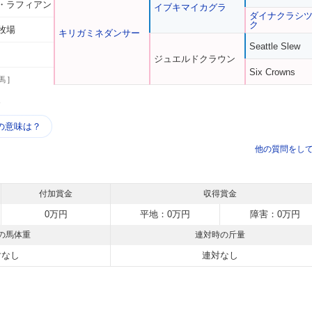
・ラフィアン
イブキマイカグラ
ダイナクラシ
ク
牧場
キリガミネダンサー
Seattle Slew
ジュエルドクラウン
Six Crowns
馬 ]
う
の意味は？
他の質問をし
付加賞金
収得賞金
0万円
平地：0万円
障害：0万円
の馬体重
連対時の斤量
対なし
連対なし