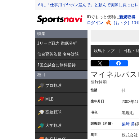
AIに「仕事用イヤホン選んで」と頼んで実際に買った
IDでもっと便利に
新規取得
ログイン
［おトク］10
特集
Jリーグ戦力 徹底分析
競馬トップ
日程・
仙台育英監督 名将対談
J国立試合に無料招待
マイネルバス
種目
登録抹消
プロ野球
性齢
牡
MLB
生年月日
2002年4
高校野球
毛色
黒鹿毛
調教師（所属）
柴崎 勇
(
大学野球
馬主
株式会社
独立リーグ