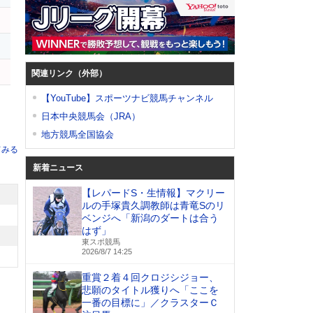
ツ
関連リンク（外部）
【YouTube】スポーツナビ競馬チャンネル
日本中央競馬会（JRA）
地方競馬全国協会
てみる
新着ニュース
【レパードS・生情報】マクリー
ルの手塚貴久調教師は青竜Sのリ
ベンジへ「新潟のダートは合う
はず」
東スポ競馬
2026/8/7 14:25
重賞２着４回クロジシジョー、
悲願のタイトル獲りへ「ここを
一番の目標に」／クラスターＣ