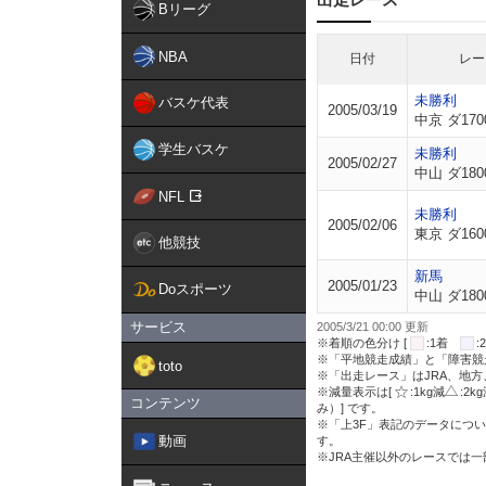
Bリーグ
NBA
日付
レー
未勝利
バスケ代表
2005/03/19
中京 ダ170
学生バスケ
未勝利
2005/02/27
中山 ダ180
NFL
未勝利
2005/02/06
東京 ダ160
他競技
新馬
2005/01/23
Doスポーツ
中山 ダ180
サービス
2005/3/21 00:00 更新
※着順の色分け [
:1着
※「平地競走成績」と「障害競
toto
※「出走レース」はJRA、地
※減量表示は[
:1kg減
:2k
コンテンツ
み）] です。
※「上3F」表記のデータについ
動画
す。
※JRA主催以外のレースでは