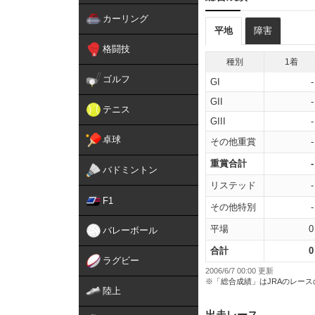
カーリング
平地
障害
格闘技
種別
1着
ゴルフ
GI
-
GII
-
テニス
GIII
-
卓球
その他重賞
-
重賞合計
-
バドミントン
リステッド
-
F1
その他特別
-
平場
0
バレーボール
合計
0
ラグビー
2006/6/7 00:00 更新
※「総合成績」はJRAのレー
陸上
出走レース