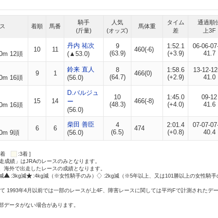
騎手
人気
タイム
通過順
ス
着順
馬番
馬体重
(斤量)
(オッズ)
差
上3F
丹内 祐次
9
1:52.1
06-06-07
10
11
460(-6)
(63.9)
(+3.9)
41.7
0m 12頭
(▲53.0)
鈴来 直人
8
1:58.6
13-12-12
9
1
466(0)
(64.7)
(+2.9)
41.0
0m 16頭
(56.0)
D.バルジュ
10
1:45.0
09-12
15
14
466(-8)
ー
(48.3)
(+4.0)
41.6
0m 16頭
(56.0)
柴田 善臣
4
2:01.4
07-07-07
6
6
474
(6.5)
(+0.8)
40.4
0m 9頭
(56.0)
:2着
:3着 ]
走成績」はJRAのレースのみとなります。
方、海外で出走したレースの成績となります。
g減
:3kg減
:4kg減（※女性騎手のみ）
:2kg減（※5年以上、又は101勝以上の女性騎手
て 1993年4月以前では一部のレースが上4F、障害レースに関しては平均Fで計測されたデ
一部データがない場合があります。