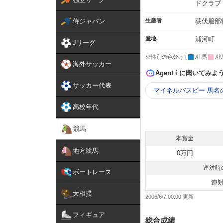
ドクラブ
侍ジャパン
生産者
荻伏服部
産地
浦河町
Jリーグ
※性別の色分け [
:牡馬
:牝
海外サッカー
Agent i に聞いてみよ
サッカー代表
マイネルバスビー 馬名
高校年代
競馬
本賞金
地方競馬
0万円
連対時
ボートレース
連
大相撲
2006/6/7 00:00
フィギュア
総合成績