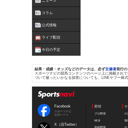
ニュース
コラム
公式情報
ライブ配信
今日の予定
結果・成績・オッズなどのデータは、必ず
主催者
発行の
スポーツナビの競馬コンテンツのページ上に掲載されて
づいて被ったいかなる損害についても、LINEヤフー株
Facebook
野球
サ
スポーツナビ
プロ野球
J
公式ページ
MLB
海
X（旧Twitter）
高校野球
サ