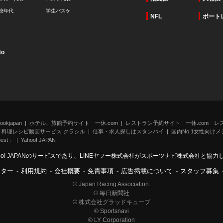
校年代
学生バスケ
NFL
ボート
to
kjapan
ホテル、旅館予約サイト 一休.com
レストラン予約サイト 一休.com レ
料理レシピ動画サービス クラシル
仕事・求人探しはスタンバイ
国内No.1女性向けメデ
st」
Yahoo! JAPAN
oo! JAPANのサービスであり、LINEヤフー株式会社がスポーツナビ株式会社と協
ンター
-
利用規約
-
会社概要
-
免責事項
-
広告掲載について
-
スタッフ募集
© Japan Racing Association.
© 毎日新聞社
© 株式会社グラッドキューブ
© Sportsnavi
© LY Corporation