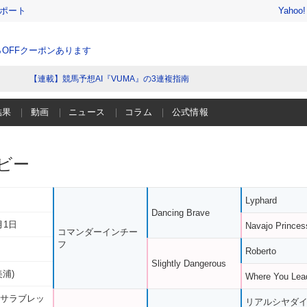
レポート
Yahoo
％OFFクーポンあります
【連載】競馬予想AI『VUMA』の3連複指南
結果
動画
ニュース
コラム
公式情報
ビー
Lyphard
Dancing Brave
月1日
Navajo Princes
コマンダーインチー
フ
Roberto
Slightly Dangerous
美浦)
Where You Lea
 サラブレッ
リアルシヤダ