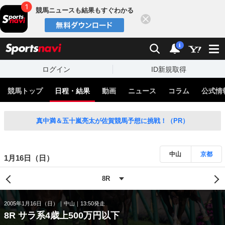
競馬ニュースも結果もすぐわかる
閉じる
スポーツナビ
検索
通知
i
ログイン
ID新規取得
競馬トップ
日程・結果
動画
ニュース
コラム
公式情
真中満＆五十嵐亮太が佐賀競馬予想に挑戦！（PR）
中山
京都
1月16日（日）
2005年1月16日（日）
中山
13:50発走
8R サラ系4歳上500万円以下