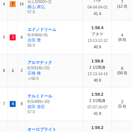
ハナ
せん5/502(+2)
7
4
7
14
(12.4)
横山 典弘
04-04-04-02
57.0
41.4
1:58.4
エドノドリーム
アタマ
牡4/464(+8)
4
5
3
6
(8.8)
吉田 豊
13-13-12-12
56.0
40.9
1:58.8
アルマナック
2 1/2馬身
牡5/518(+22)
8
6
1
2
石橋 脩
(58.8)
12-13-14-14
☆56.0
40.9
1:59.2
テルミドール
2 1/2馬身
牡5/490(+10)
2
7
4
8
(5.4)
柴田 善臣
07-07-10-07
57.0
41.9
1:59.2
オーロブライト