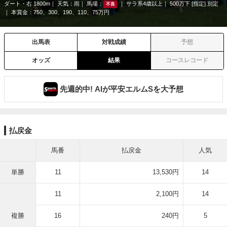
ダート・右 1800m
天気：
雨
馬場：
サラ系4歳以上
500万下 [指定] 別定
不良
本賞金：750、300、190、110、75万円
出馬表
対戦成績
予想
オッズ
結果
コースレコード
先週的中! AIが平安エルムSを大予想
払戻金
馬番
払戻金
人気
単勝
11
13,530円
14
11
2,100円
14
複勝
16
240円
5