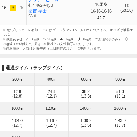
10馬身
牡4/462(+4)/B
16
16
5
10
(583.6)
徳吉 孝士
16-16-16-16
56.0
42.7
※Bはブリンカーの有無。上3Fはゴール前3ハロン（600m）のタイム。オッズは単勝オ
ッズ。
※減量表示は [
:1kg減
:2kg減
:3kg減
:4kg減（※女性騎手のみ）
:2kg減（※5年以上、又は101勝以上の女性騎手のみ）] です。
※通過順位、人気は月曜午後（土日開催の場合）に更新されます。
通過タイム（ラップタイム）
200m
400m
600m
800m
12.8
24.9
38.2
51.3
(12.8)
(12.1)
(13.3)
(13.1)
1000m
1200m
1400m
1600m
1:04.0
1:16.7
1:30.2
1:43.9
(12.7)
(12.7)
(13.5)
(13.7)