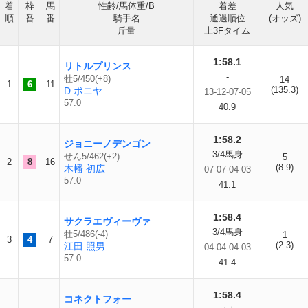
着
枠
馬
性齢/馬体重/B
着差
人気
順
番
番
騎手名
通過順位
(オッズ)
斤量
上3Fタイム
1:58.1
リトルプリンス
-
牡5/450(+8)
14
1
6
11
(135.3)
D.ボニヤ
13-12-07-05
57.0
40.9
1:58.2
ジョニーノデンゴン
3/4馬身
せん5/462(+2)
5
2
8
16
(8.9)
木幡 初広
07-07-04-03
57.0
41.1
1:58.4
サクラエヴィーヴァ
3/4馬身
牡5/486(-4)
1
3
4
7
(2.3)
江田 照男
04-04-04-03
57.0
41.4
1:58.4
コネクトフォー