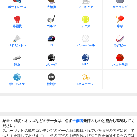
ボートレース
大相撲
フィギュア
カーリング
格闘技
ゴルフ
テニス
卓球
F1
バドミントン
バレーボール
ラグビー
NBA
陸上
Bリーグ
バスケ代表
学生バスケ
他競技
Doスポーツ
結果・成績・オッズなどのデータは、必ず
主催者
発行のものと照合し確認してく
ださい。
スポーツナビの競馬コンテンツのページ上に掲載されている情報の内容に関して
は万全を期しておりますが、その内容の正確性および安全性を保証するものでは