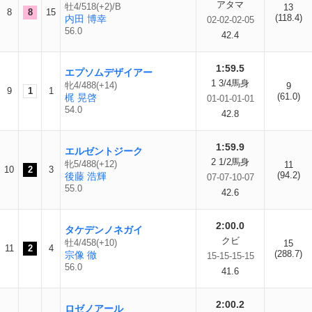
アタマ
牡4/518(+2)/B
13
8
8
15
(118.4)
内田 博幸
02-02-02-05
56.0
42.4
1:59.5
エプソムデザイアー
1 3/4馬身
牝4/488(+14)
9
9
1
1
(61.0)
梶 晃啓
01-01-01-01
54.0
42.8
1:59.9
エルゼントジーク
2 1/2馬身
牝5/488(+12)
11
10
2
3
(94.2)
後藤 浩輝
07-07-10-07
55.0
42.6
2:00.0
タケデンノネガイ
クビ
牡4/458(+10)
15
11
2
4
(288.7)
宗像 徹
15-15-15-15
56.0
41.6
2:00.2
ロゼノアール