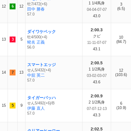
1 1/4馬身
牡7/472(+6)
3
12
6
12
(6.5)
田中 勝春
04-04-07-07
57.0
43.0
2:00.3
ダイワケベック
クビ
牡4/500(+4)
10
13
3
5
(84.7)
蛯名 正義
11-11-07-07
56.0
43.1
2:00.5
スマートエッジ
1 1/2馬身
せん5/432(+4)
12
14
7
13
(103.6)
中舘 英二
03-02-03-07
57.0
43.6
2:00.9
タイガーバッハ
2 1/2馬身
せん5/492(+6)/B
6
15
5
9
(10.9)
伊藤 直人
07-07-12-13
57.0
43.3
2:02.5
クリアーヒーロー