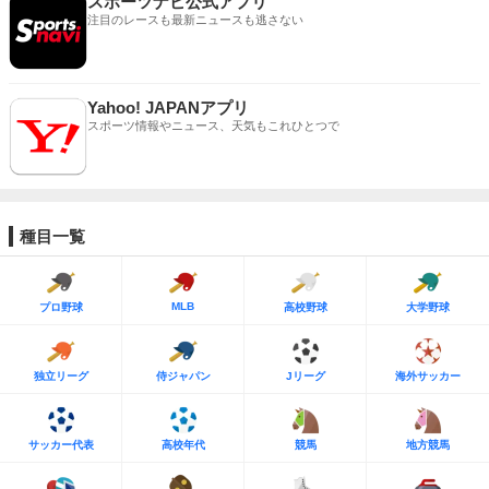
スポーツナビ公式アプリ
注目のレースも最新ニュースも逃さない
Yahoo! JAPANアプリ
スポーツ情報やニュース、天気もこれひとつで
種目一覧
MLB
プロ野球
高校野球
大学野球
独立リーグ
侍ジャパン
Jリーグ
海外サッカー
サッカー代表
高校年代
競馬
地方競馬