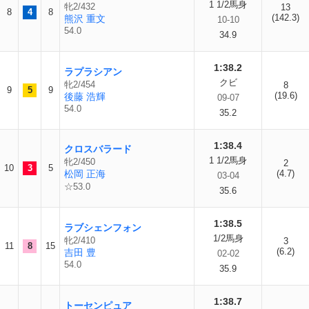
1 1/2馬身
牝2/432
13
8
4
8
(142.3)
熊沢 重文
10-10
54.0
34.9
1:38.2
ラプラシアン
クビ
牝2/454
8
9
5
9
(19.6)
後藤 浩輝
09-07
54.0
35.2
1:38.4
クロスバラード
1 1/2馬身
牝2/450
2
10
3
5
松岡 正海
(4.7)
03-04
☆53.0
35.6
1:38.5
ラブシェンフォン
1/2馬身
牝2/410
3
11
8
15
(6.2)
吉田 豊
02-02
54.0
35.9
1:38.7
トーセンピュア