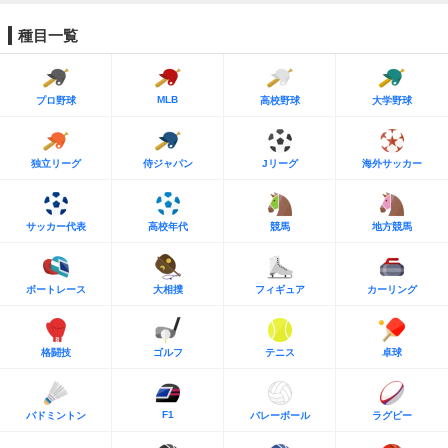
種目一覧
MLB
プロ野球
高校野球
大学野球
独立リーグ
侍ジャパン
Jリーグ
海外サッカー
サッカー代表
高校年代
競馬
地方競馬
ボートレース
大相撲
フィギュア
カーリング
格闘技
ゴルフ
テニス
卓球
F1
バドミントン
バレーボール
ラグビー