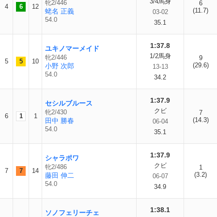
3/4馬身
牝2/446
6
4
6
12
(11.7)
蛯名 正義
03-02
54.0
35.1
1:37.8
ユキノマーメイド
1/2馬身
牝2/446
9
5
5
10
(29.6)
小野 次郎
13-13
54.0
34.2
1:37.9
セシルブルース
クビ
牝2/430
7
6
1
1
(14.3)
田中 勝春
06-04
54.0
35.1
1:37.9
シャラポワ
クビ
牝2/486
1
7
7
14
(3.2)
藤田 伸二
06-07
54.0
34.9
1:38.1
ソノフェリーチェ