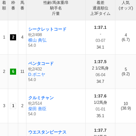
着
枠
馬
性齢/馬体重/B
着差
人気
順
番
番
騎手名
通過順位
(オッズ)
斤量
上3Fタイム
1:37.1
シークレットコード
-
牝2/498
4
1
2
4
(6.7)
横山 典弘
03-07
54.0
34.1
1:37.5
ペンタコード
2 1/2馬身
牝2/432
5
2
6
11
(9.2)
D.ボニヤ
06-04
54.0
34.7
1:37.6
クルミチャン
1/2馬身
牝2/514
10
3
1
2
(38.9)
柴田 善臣
01-01
54.0
35.1
1:37.7
ウエスタンビーナス