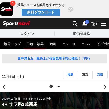
競馬ニュースも結果もすぐわかる
閉じる
スポーツナビ
検索
通知
i
ログイン
ID新規取得
競馬トップ
日程・結果
動画
ニュース
コラム
公式情
真中満＆五十嵐亮太が佐賀競馬予想に挑戦！（PR）
福島
東京
京都
11月5日（土）
2005年11月5日（土）
東京
11:20発走
4R サラ系2歳新馬