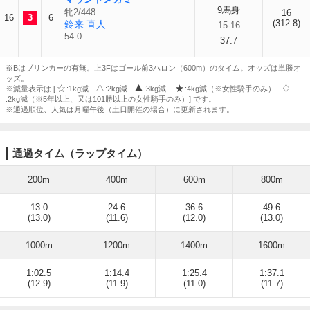
9馬身
牝2/448
16
16
3
6
(312.8)
鈴来 直人
15-16
54.0
37.7
※Bはブリンカーの有無。上3Fはゴール前3ハロン（600m）のタイム。オッズは単勝オ
ッズ。
※減量表示は [
:1kg減
:2kg減
:3kg減
:4kg減（※女性騎手のみ）
:2kg減（※5年以上、又は101勝以上の女性騎手のみ）] です。
※通過順位、人気は月曜午後（土日開催の場合）に更新されます。
通過タイム（ラップタイム）
200m
400m
600m
800m
13.0
24.6
36.6
49.6
(13.0)
(11.6)
(12.0)
(13.0)
1000m
1200m
1400m
1600m
1:02.5
1:14.4
1:25.4
1:37.1
(12.9)
(11.9)
(11.0)
(11.7)