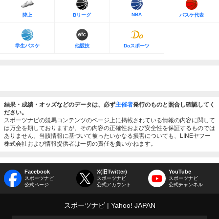
NBA
陸上
Bリーグ
バスケ代表
学生バスケ
他競技
Doスポーツ
結果・成績・オッズなどのデータは、必ず
主催者
発行のものと照合し確認してく
ださい。
スポーツナビの競馬コンテンツのページ上に掲載されている情報の内容に関して
は万全を期しておりますが、その内容の正確性および安全性を保証するものでは
ありません。当該情報に基づいて被ったいかなる損害についても、LINEヤフー
株式会社および情報提供者は一切の責任を負いかねます。
Facebook
X(旧Twitter)
YouTube
スポーツナビ
スポーツナビ
スポーツナビ
公式ページ
公式アカウント
公式チャンネル
スポーツナビ
Yahoo! JAPAN