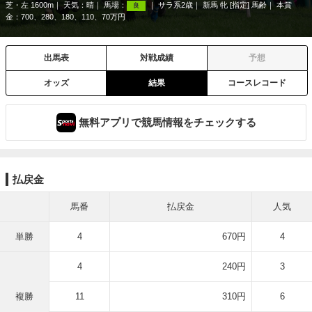
芝・左 1600m
天気：
晴
馬場：
サラ系2歳
新馬 牝 [指定] 馬齢
本賞
良
金：700、280、180、110、70万円
出馬表
対戦成績
予想
オッズ
結果
コースレコード
無料アプリで競馬情報をチェックする
払戻金
馬番
払戻金
人気
単勝
4
670円
4
4
240円
3
複勝
11
310円
6