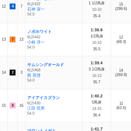
1 1/2馬身
牝2/432
15
12
4
7
(299.6)
石神 深一
10-10
54.0
35.4
1:38.8
ノボホワイト
1/2馬身
牝2/442
12
13
7
13
(69.3)
小林 淳一
10-10
54.0
35.5
1:39.4
サムシングオールド
3 1/2馬身
牝2/468
14
14
2
3
(269.8)
梶 晃啓
16-13
54.0
35.7
1:40.2
アイアイスズラン
5馬身
牝2/430
11
15
8
16
(63.5)
江田 照男
14-15
54.0
36.4
1:41.7
マウントメガミ