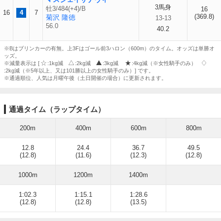
3馬身
牡3/484(+4)/B
16
16
4
7
(369.8)
菊沢 隆徳
13-13
56.0
40.2
※Bはブリンカーの有無。上3Fはゴール前3ハロン（600m）のタイム。オッズは単勝オ
ッズ。
※減量表示は [
:1kg減
:2kg減
:3kg減
:4kg減（※女性騎手のみ）
:2kg減（※5年以上、又は101勝以上の女性騎手のみ）] です。
※通過順位、人気は月曜午後（土日開催の場合）に更新されます。
通過タイム（ラップタイム）
200m
400m
600m
800m
12.8
24.4
36.7
49.5
(12.8)
(11.6)
(12.3)
(12.8)
1000m
1200m
1400m
1:02.3
1:15.1
1:28.6
(12.8)
(12.8)
(13.5)