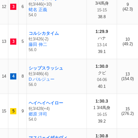
3/4馬身
牝3/446(+10)
9
12
3
6
(42.3)
蛯名 正義
15-15
54.0
38.8
1:29.9
コルシカタイム
ハナ
牡3/426(-2)
10
13
3
5
(49.2)
藤田 伸二
13-14
56.0
39.1
1:30.0
シップスラッシュ
クビ
牡3/486(-6)
13
14
4
8
(154.0)
D.バルジュー
04-06
56.0
40.1
1:30.3
ヘイヘイヘイロー
1 3/4馬身
牝3/428(+4)
15
15
5
9
(276.2)
郷原 洋司
16-15
54.0
39.2
1:30.8
マスジェイザナヴィ