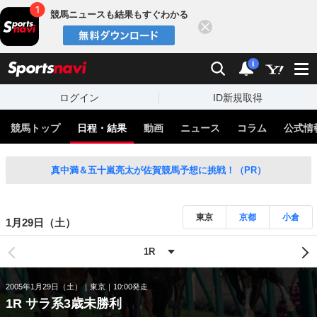
競馬ニュースも結果もすぐわかる
閉じる
スポーツナビ
検索
通知
i
ログイン
ID新規取得
競馬トップ
日程・結果
動画
ニュース
コラム
公式情
真中満＆五十嵐亮太が佐賀競馬予想に挑戦！（PR）
東京
京都
小倉
1月29日（土）
2005年1月29日（土）
東京
10:00発走
1R サラ系3歳未勝利