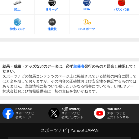
NBA
陸上
Bリーグ
バスケ代表
学生バスケ
他競技
Doスポーツ
結果・成績・オッズなどのデータは、必ず
主催者
発行のものと照合し確認してく
ださい。
スポーツナビの競馬コンテンツのページ上に掲載されている情報の内容に関して
は万全を期しておりますが、その内容の正確性および安全性を保証するものでは
ありません。当該情報に基づいて被ったいかなる損害についても、LINEヤフー
株式会社および情報提供者は一切の責任を負いかねます。
Facebook
X(旧Twitter)
YouTube
スポーツナビ
スポーツナビ
スポーツナビ
公式ページ
公式アカウント
公式チャンネル
スポーツナビ
Yahoo! JAPAN