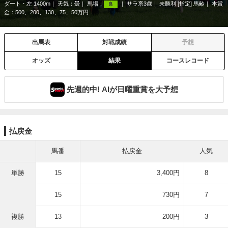
ダート・左 1400m
天気：
曇
馬場：
サラ系3歳
未勝利 [指定] 馬齢
本賞
良
金：500、200、130、75、50万円
出馬表
対戦成績
予想
オッズ
結果
コースレコード
先週的中! AIが日曜重賞を大予想
払戻金
馬番
払戻金
人気
単勝
15
3,400円
8
15
730円
7
複勝
13
200円
3