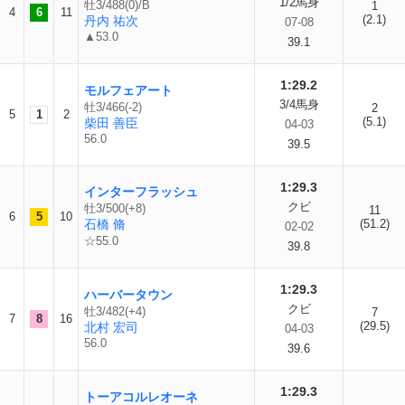
1/2馬身
牡3/488(0)/B
1
4
6
11
(2.1)
丹内 祐次
07-08
▲53.0
39.1
1:29.2
モルフェアート
3/4馬身
牡3/466(-2)
2
5
1
2
(5.1)
柴田 善臣
04-03
56.0
39.5
1:29.3
インターフラッシュ
クビ
牡3/500(+8)
11
6
5
10
石橋 脩
(51.2)
02-02
☆55.0
39.8
1:29.3
ハーバータウン
クビ
牡3/482(+4)
7
7
8
16
(29.5)
北村 宏司
04-03
56.0
39.6
1:29.3
トーアコルレオーネ