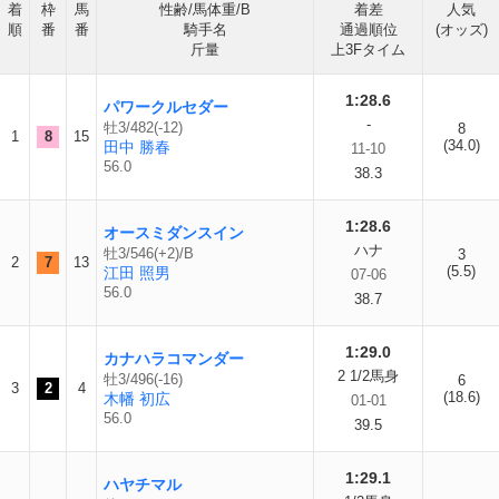
着
枠
馬
性齢/馬体重/B
着差
人気
順
番
番
騎手名
通過順位
(オッズ)
斤量
上3Fタイム
1:28.6
パワークルセダー
-
牡3/482(-12)
8
1
8
15
(34.0)
田中 勝春
11-10
56.0
38.3
1:28.6
オースミダンスイン
ハナ
牡3/546(+2)/B
3
2
7
13
(5.5)
江田 照男
07-06
56.0
38.7
1:29.0
カナハラコマンダー
2 1/2馬身
牡3/496(-16)
6
3
2
4
(18.6)
木幡 初広
01-01
56.0
39.5
1:29.1
ハヤチマル