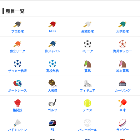
種目一覧
MLB
プロ野球
高校野球
大学野球
独立リーグ
侍ジャパン
Jリーグ
海外サッカー
サッカー代表
高校年代
競馬
地方競馬
ボートレース
大相撲
フィギュア
カーリング
格闘技
ゴルフ
テニス
卓球
F1
バドミントン
バレーボール
ラグビー