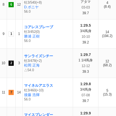
アタマ
牡3/540(+8)
4
8
6
12
(8.4)
D.ボニヤ
03-03
56.0
39.7
1:29.5
コアレスブレーブ
3/4馬身
牡3/452(0)
14
9
1
1
(194.2)
勝浦 正樹
10-10
56.0
39.2
1:29.7
サンライズシチー
1 1/4馬身
牡3/478(+2)
12
10
2
3
松岡 正海
(68.2)
12-12
△54.0
39.3
1:29.8
マイネルアエラス
3/4馬身
牡3/460(+10)
5
11
7
14
(15.3)
後藤 浩輝
07-08
56.0
39.7
1:29.9
マイスプレンダー