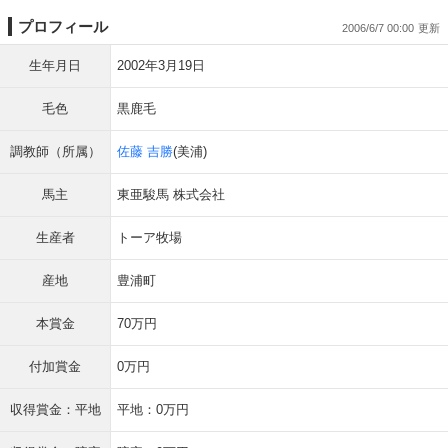
プロフィール
2006/6/7 00:00
生年月日
2002年3月19日
毛色
黒鹿毛
調教師（所属）
佐藤 吉勝
(美浦)
馬主
東亜駿馬 株式会社
生産者
トーア牧場
産地
豊浦町
本賞金
70万円
付加賞金
0万円
収得賞金：平地
平地：0万円