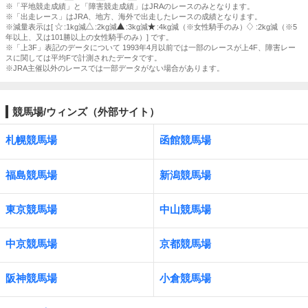
※「平地競走成績」と「障害競走成績」はJRAのレースのみとなります。
※「出走レース」はJRA、地方、海外で出走したレースの成績となります。
※減量表示は[
:1kg減
:2kg減
:3kg減
:4kg減（※女性騎手のみ）
:2kg減（※5
年以上、又は101勝以上の女性騎手のみ）] です。
※「上3F」表記のデータについて 1993年4月以前では一部のレースが上4F、障害レー
スに関しては平均Fで計測されたデータです。
※JRA主催以外のレースでは一部データがない場合があります。
競馬場/ウィンズ（外部サイト）
札幌競馬場
函館競馬場
福島競馬場
新潟競馬場
東京競馬場
中山競馬場
中京競馬場
京都競馬場
阪神競馬場
小倉競馬場