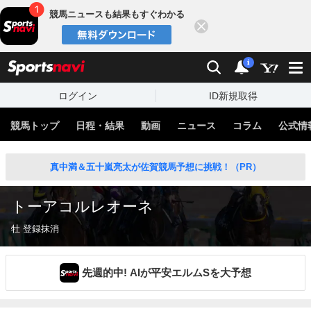
競馬ニュースも結果もすぐわかる
閉じる
スポーツナビ
検索
通知
i
ログイン
ID新規取得
競馬トップ
日程・結果
動画
ニュース
コラム
公式情
真中満＆五十嵐亮太が佐賀競馬予想に挑戦！（PR）
トーアコルレオーネ
牡 登録抹消
先週的中! AIが平安エルムSを大予想