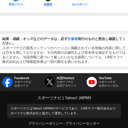
学生バスケ
他競技
Doスポーツ
結果・成績・オッズなどのデータは、必ず
主催者
発行のものと照合し確認してく
ださい。
スポーツナビの競馬コンテンツのページ上に掲載されている情報の内容に関して
は万全を期しておりますが、その内容の正確性および安全性を保証するものでは
ありません。当該情報に基づいて被ったいかなる損害についても、LINEヤフー
株式会社および情報提供者は一切の責任を負いかねます。
Facebook
X(旧Twitter)
YouTube
スポーツナビ
スポーツナビ
スポーツナビ
公式ページ
公式アカウント
公式チャンネル
スポーツナビ
Yahoo! JAPAN
スポーツナビはYahoo! JAPANのサービスであり、LINEヤフー株式会社がス
ポーツナビ株式会社と協力して運営しています。
プライバシーポリシー
プライバシーセンター