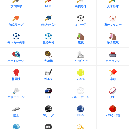
MLB
プロ野球
高校野球
大学野球
独立リーグ
侍ジャパン
Jリーグ
海外サッカー
サッカー代表
高校年代
競馬
地方競馬
ボートレース
大相撲
フィギュア
カーリング
格闘技
ゴルフ
テニス
卓球
F1
バドミントン
バレーボール
ラグビー
NBA
陸上
Bリーグ
バスケ代表