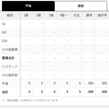
平地
障害
種別
1着
2着
3着
4着～
出走
勝率
連対率
-
-
-
-
-
-
-
GI
-
-
-
-
-
-
-
GII
-
-
-
-
-
-
-
GIII
-
-
-
-
-
-
-
その他重賞
-
-
-
-
-
-
-
重賞合計
-
-
-
-
-
-
-
リステッド
-
-
-
-
-
-
-
その他特別
0
0
0
5
5
.000
.000
平場
0
0
0
5
5
.000
.000
合計
※「総合成績」はJRAのレースのみとなります。