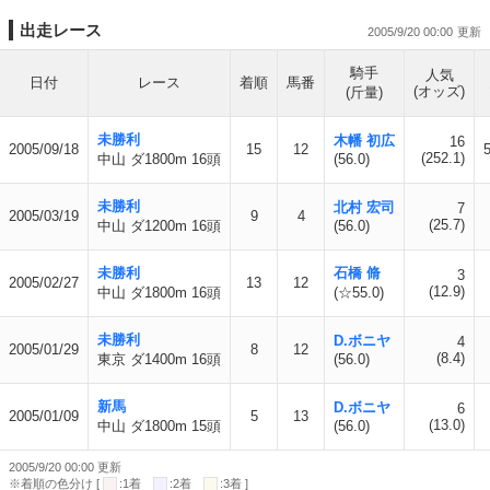
出走レース
2005/9/20 00:00
騎手
人気
日付
レース
着順
馬番
(オッズ)
(斤量)
未勝利
木幡 初広
16
2005/09/18
15
12
(252.1)
中山 ダ1800m 16頭
(56.0)
未勝利
北村 宏司
7
2005/03/19
9
4
(25.7)
中山 ダ1200m 16頭
(56.0)
未勝利
石橋 脩
3
2005/02/27
13
12
(12.9)
中山 ダ1800m 16頭
(☆55.0)
未勝利
D.ボニヤ
4
2005/01/29
8
12
(8.4)
東京 ダ1400m 16頭
(56.0)
新馬
D.ボニヤ
6
2005/01/09
5
13
(13.0)
中山 ダ1800m 15頭
(56.0)
2005/9/20 00:00 更新
※着順の色分け [
:1着
:2着
:3着 ]