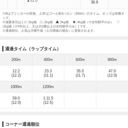
▲51.0
36.9
※Bはブリンカーの有無。上3Fはゴール前3ハロン（600m）のタイム。オッズは単勝オ
ッズ。
※減量表示は [
:1kg減
:2kg減
:3kg減
:4kg減（※女性騎手のみ）
:2kg減（※5年以上、又は101勝以上の女性騎手のみ）] です。
※通過順位、人気は月曜午後（土日開催の場合）に更新されます。
通過タイム（ラップタイム）
200m
400m
600m
800m
12.2
23.3
35.0
47.0
(12.2)
(11.1)
(11.7)
(12.0)
1000m
1200m
59.0
1:11.5
(12.0)
(12.5)
コーナー通過順位