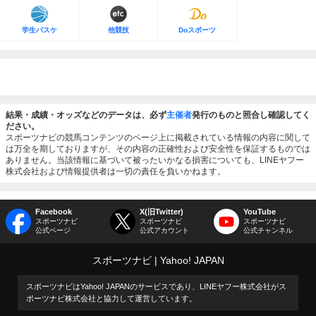
学生バスケ
他競技
Doスポーツ
結果・成績・オッズなどのデータは、必ず
主催者
発行のものと照合し確認してく
ださい。
スポーツナビの競馬コンテンツのページ上に掲載されている情報の内容に関して
は万全を期しておりますが、その内容の正確性および安全性を保証するものでは
ありません。当該情報に基づいて被ったいかなる損害についても、LINEヤフー
株式会社および情報提供者は一切の責任を負いかねます。
Facebook
X(旧Twitter)
YouTube
スポーツナビ
スポーツナビ
スポーツナビ
公式ページ
公式アカウント
公式チャンネル
スポーツナビ
Yahoo! JAPAN
スポーツナビはYahoo! JAPANのサービスであり、LINEヤフー株式会社がス
ポーツナビ株式会社と協力して運営しています。