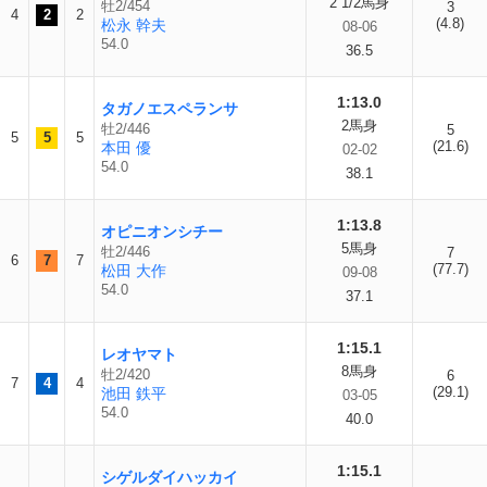
2 1/2馬身
牡2/454
3
4
2
2
(4.8)
松永 幹夫
08-06
54.0
36.5
1:13.0
タガノエスペランサ
2馬身
牡2/446
5
5
5
5
(21.6)
本田 優
02-02
54.0
38.1
1:13.8
オピニオンシチー
5馬身
牡2/446
7
6
7
7
(77.7)
松田 大作
09-08
54.0
37.1
1:15.1
レオヤマト
8馬身
牡2/420
6
7
4
4
(29.1)
池田 鉄平
03-05
54.0
40.0
1:15.1
シゲルダイハッカイ