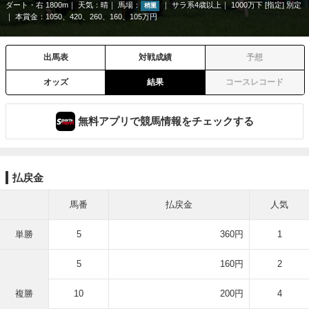
ダート・右 1800m
天気：
晴
馬場：
サラ系4歳以上
1000万下 [指定] 別定
稍重
本賞金：1050、420、260、160、105万円
出馬表
対戦成績
予想
オッズ
結果
コースレコード
無料アプリで競馬情報をチェックする
払戻金
馬番
払戻金
人気
単勝
5
360円
1
5
160円
2
複勝
10
200円
4