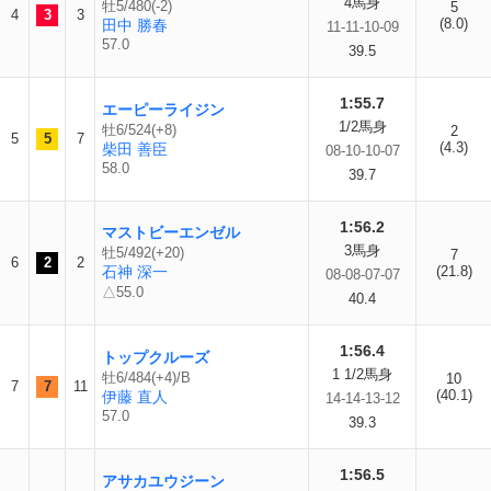
4馬身
牡5/480(-2)
5
4
3
3
(8.0)
田中 勝春
11-11-10-09
57.0
39.5
1:55.7
エーピーライジン
1/2馬身
牡6/524(+8)
2
5
5
7
(4.3)
柴田 善臣
08-10-10-07
58.0
39.7
1:56.2
マストビーエンゼル
3馬身
牡5/492(+20)
7
6
2
2
石神 深一
(21.8)
08-08-07-07
△55.0
40.4
1:56.4
トップクルーズ
1 1/2馬身
牡6/484(+4)/B
10
7
7
11
(40.1)
伊藤 直人
14-14-13-12
57.0
39.3
1:56.5
アサカユウジーン