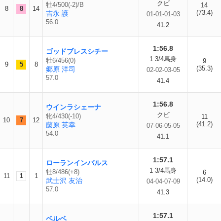
クビ
牡4/500(-2)/B
14
8
8
14
(73.4)
吉永 護
01-01-01-03
56.0
41.2
1:56.8
ゴッドブレスシチー
1 3/4馬身
牡6/456(0)
9
9
5
8
(35.3)
郷原 洋司
02-02-03-05
57.0
41.4
1:56.8
ウインラシェーナ
クビ
牝4/430(-10)
11
10
7
12
(41.2)
藤原 英幸
07-06-05-05
54.0
41.1
1:57.1
ローランインパルス
1 3/4馬身
牡8/486(+8)
6
11
1
1
(14.0)
武士沢 友治
04-04-07-09
57.0
41.3
1:57.1
ベルベ