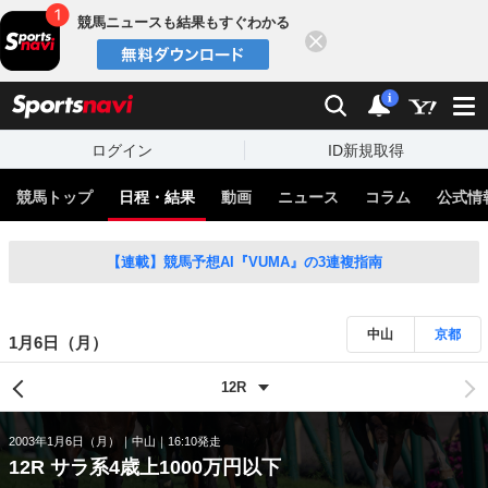
競馬ニュースも結果もすぐわかる
閉じる
スポーツナビ
検索
通知
i
ログイン
ID新規取得
競馬トップ
日程・結果
動画
ニュース
コラム
公式情
【連載】競馬予想AI『VUMA』の3連複指南
中山
京都
1月6日（月）
2003年1月6日（月）
中山
16:10発走
12R サラ系4歳上1000万円以下