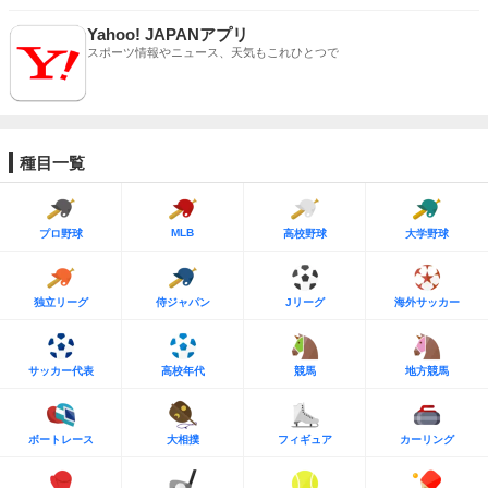
Yahoo! JAPANアプリ
スポーツ情報やニュース、天気もこれひとつで
種目一覧
MLB
プロ野球
高校野球
大学野球
独立リーグ
侍ジャパン
Jリーグ
海外サッカー
サッカー代表
高校年代
競馬
地方競馬
ボートレース
大相撲
フィギュア
カーリング