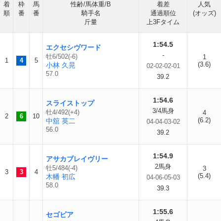
着
枠
馬
性齢/馬体重/B
着差
人気
順
番
番
騎手名
通過順位
(オッズ)
斤量
上3Fタイム
1:54.5
エクセシヴワード
-
牡6/502(-6)
1
1
4
5
(3.6)
小林 久晃
02-02-02-01
57.0
39.2
1:54.6
スライストップ
3/4馬身
牡4/492(+4)
4
2
6
10
(6.2)
中舘 英二
04-04-03-02
56.0
39.2
1:54.9
アサカブレイヴリー
2馬身
牡5/484(-4)
3
3
3
4
(5.4)
木幡 初広
04-06-05-03
58.0
39.3
1:55.6
セゴビア