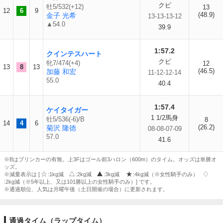
クビ
牡5/532(+12)
13
12
6
9
(48.9)
金子 光希
13-13-13-12
▲54.0
39.9
1:57.2
クインテスハート
クビ
牝7/474(+4)
12
13
8
13
(46.5)
加藤 和宏
11-12-12-14
55.0
40.4
1:57.4
ケイタイガー
1 1/2馬身
牡5/536(-6)/B
8
14
4
6
(26.2)
菊沢 隆徳
08-08-07-09
57.0
41.6
※Bはブリンカーの有無。上3Fはゴール前3ハロン（600m）のタイム。オッズは単勝オ
ッズ。
※減量表示は [
:1kg減
:2kg減
:3kg減
:4kg減（※女性騎手のみ）
:2kg減（※5年以上、又は101勝以上の女性騎手のみ）] です。
※通過順位、人気は月曜午後（土日開催の場合）に更新されます。
通過タイム（ラップタイム）