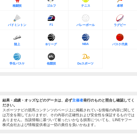
格闘技
ゴルフ
テニス
卓球
F1
バドミントン
バレーボール
ラグビー
NBA
陸上
Bリーグ
バスケ代表
学生バスケ
他競技
Doスポーツ
結果・成績・オッズなどのデータは、必ず
主催者
発行のものと照合し確認してく
ださい。
スポーツナビの競馬コンテンツのページ上に掲載されている情報の内容に関して
は万全を期しておりますが、その内容の正確性および安全性を保証するものでは
ありません。当該情報に基づいて被ったいかなる損害についても、LINEヤフー
株式会社および情報提供者は一切の責任を負いかねます。