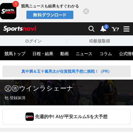
競馬ニュースも結果もすぐわかる
閉じる
スポーツナビ
検索
通知
i
ログイン
ID新規取得
競馬トップ
日程・結果
動画
ニュース
コラム
公式情
真中満＆五十嵐亮太が佐賀競馬予想に挑戦！（PR）
ウインラシェーナ
牝 登録抹消
先週的中! AIが平安エルムSを大予想