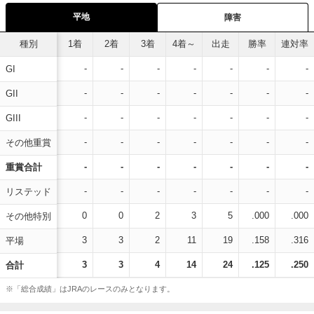
平地
障害
種別
1着
2着
3着
4着～
出走
勝率
連対率
-
-
-
-
-
-
-
GI
-
-
-
-
-
-
-
GII
-
-
-
-
-
-
-
GIII
-
-
-
-
-
-
-
その他重賞
-
-
-
-
-
-
-
重賞合計
-
-
-
-
-
-
-
リステッド
0
0
2
3
5
.000
.000
その他特別
3
3
2
11
19
.158
.316
平場
3
3
4
14
24
.125
.250
合計
※「総合成績」はJRAのレースのみとなります。