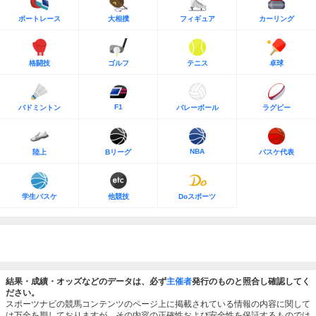
ボートレース
大相撲
フィギュア
カーリング
格闘技
ゴルフ
テニス
卓球
F1
バドミントン
バレーボール
ラグビー
NBA
陸上
Bリーグ
バスケ代表
学生バスケ
他競技
Doスポーツ
結果・成績・オッズなどのデータは、必ず
主催者
発行のものと照合し確認してく
ださい。
スポーツナビの競馬コンテンツのページ上に掲載されている情報の内容に関して
は万全を期しておりますが、その内容の正確性および安全性を保証するものでは