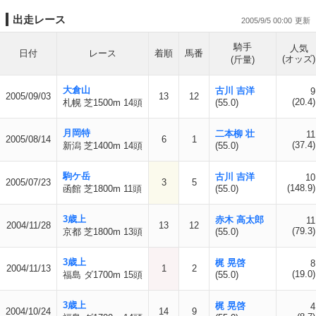
出走レース
2005/9/5 00:00
騎手
人気
日付
レース
着順
馬番
(オッズ)
(斤量)
大倉山
古川 吉洋
9
2005/09/03
13
12
(20.4)
札幌 芝1500m 14頭
(55.0)
月岡特
二本柳 壮
11
2005/08/14
6
1
(37.4)
新潟 芝1400m 14頭
(55.0)
駒ケ岳
古川 吉洋
10
2005/07/23
3
5
(148.9)
函館 芝1800m 11頭
(55.0)
3歳上
赤木 高太郎
11
2004/11/28
13
12
(79.3)
京都 芝1800m 13頭
(55.0)
3歳上
梶 晃啓
8
2004/11/13
1
2
(19.0)
福島 ダ1700m 15頭
(55.0)
3歳上
梶 晃啓
4
2004/10/24
14
9