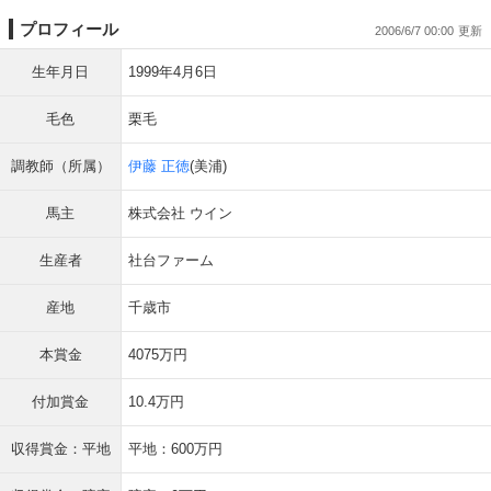
プロフィール
2006/6/7 00:00
生年月日
1999年4月6日
毛色
栗毛
調教師（所属）
伊藤 正徳
(美浦)
馬主
株式会社 ウイン
生産者
社台ファーム
産地
千歳市
本賞金
4075万円
付加賞金
10.4万円
収得賞金：平地
平地：600万円