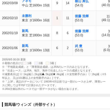
アネモ
横山 典弘
9
2002/03/09
9
14
(40.0)
中山 芝1600m 15頭
(54.0)
未勝利
後藤 浩輝
11
2002/02/10
1
11
(49.1)
東京 ダ1600m 16頭
(53.0)
新馬
後藤 浩輝
3
2002/01/19
8
6
(14.0)
東京 芝1800m 16頭
(53.0)
新馬
武 豊
3
2002/01/06
6
2
(6.0)
東京 ダ1600m 13頭
(53.0)
2005/9/5 00:00 更新
※着順の色分け [
:1着
:2着
:3着 ]
※「平地競走成績」と「障害競走成績」はJRAのレースのみとなります。
※「出走レース」はJRA、地方、海外で出走したレースの成績となります。
※減量表示は[
:1kg減
:2kg減
:3kg減
:4kg減（※女性騎手のみ）
:2kg減（※5
年以上、又は101勝以上の女性騎手のみ）] です。
※「上3F」表記のデータについて 1993年4月以前では一部のレースが上4F、障害レー
スに関しては平均Fで計測されたデータです。
※JRA主催以外のレースでは一部データがない場合があります。
競馬場/ウィンズ（外部サイト）