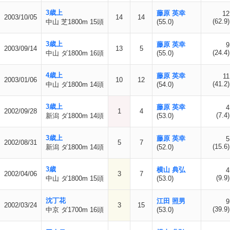
3歳上
藤原 英幸
12
2003/10/05
14
14
(62.9)
中山 芝1800m 15頭
(55.0)
3歳上
藤原 英幸
9
2003/09/14
13
5
(24.4)
中山 ダ1800m 16頭
(55.0)
4歳上
藤原 英幸
11
2003/01/06
10
12
(41.2)
中山 ダ1800m 14頭
(54.0)
3歳上
藤原 英幸
4
2002/09/28
1
4
(7.4)
新潟 ダ1800m 14頭
(53.0)
3歳上
藤原 英幸
5
2002/08/31
5
7
(15.6)
新潟 ダ1800m 14頭
(52.0)
3歳
横山 典弘
4
2002/04/06
3
7
(9.9)
中山 ダ1800m 15頭
(53.0)
沈丁花
江田 照男
9
2002/03/24
3
15
(39.9)
中京 ダ1700m 16頭
(53.0)