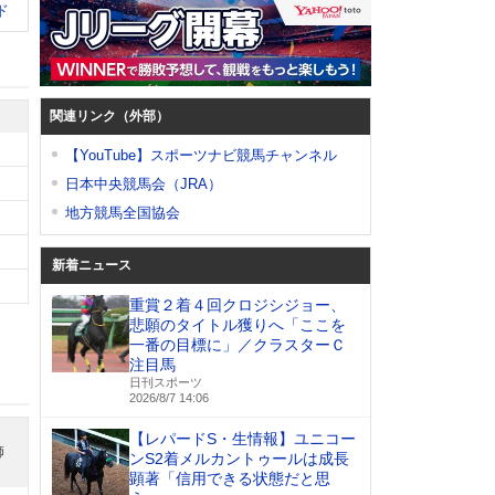
ド
関連リンク（外部）
【YouTube】スポーツナビ競馬チャンネル
日本中央競馬会（JRA）
地方競馬全国協会
新着ニュース
重賞２着４回クロジシジョー、
悲願のタイトル獲りへ「ここを
一番の目標に」／クラスターＣ
注目馬
日刊スポーツ
2026/8/7 14:06
【レパードS・生情報】ユニコー
師
ンS2着メルカントゥールは成長
顕著「信用できる状態だと思