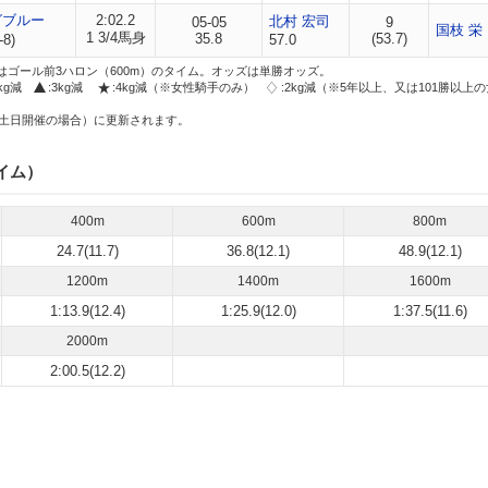
グブルー
2:02.2
北村 宏司
05-05
9
国枝 栄
1 3/4馬身
35.8
(53.7)
-8)
57.0
はゴール前3ハロン（600m）のタイム。オッズは単勝オッズ。
2kg減
:3kg減
:4kg減（※女性騎手のみ）
:2kg減（※5年以上、又は101勝以上
土日開催の場合）に更新されます。
イム）
400m
600m
800m
24.7(11.7)
36.8(12.1)
48.9(12.1)
1200m
1400m
1600m
1:13.9(12.4)
1:25.9(12.0)
1:37.5(11.6)
2000m
2:00.5(12.2)