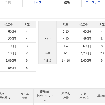
予想
オッズ
結果
コースレコー
払戻金
人気
馬番
払戻金
人気
600円
4
1-10
410円
4
200円
4
4-10
480円
6
ワイド
190円
3
1-4
650円
8
150円
2
馬単
4-1
4,280円
20
2,090円
8
3連複
1-4-10
2,430円
8
2,080円
8
通過順位
馬名
タイム
騎手名
人気
上がり3Fタイ
調教
馬体重/B
着差
斤量
（オッズ）
ム