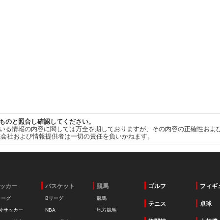
ものと照合し確認してください。
いる情報の内容に関しては万全を期しておりますが、その内容の正確性およ
式会社および情報提供者は一切の責任を負いかねます。
ッカー
バスケット
競馬
ゴルフ
フィギ
リーグ
Bリーグ
競馬
テニス
卓球
外サッカー
NBA
地方競馬