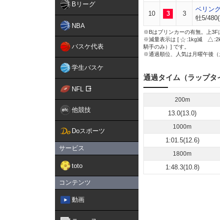
Bリーグ
ベリン
10
3
3
牡5/480(
NBA
※Bはブリンカーの有無。上3F
※減量表示は [
:1kg減
:
バスケ代表
騎手のみ）] です。
※通過順位、人気は月曜午後（
学生バスケ
通過タイム（ラップタ
NFL
200m
他競技
13.0(13.0)
1000m
Doスポーツ
1:01.5(12.6)
サービス
1800m
toto
1:48.3(10.8)
コンテンツ
動画