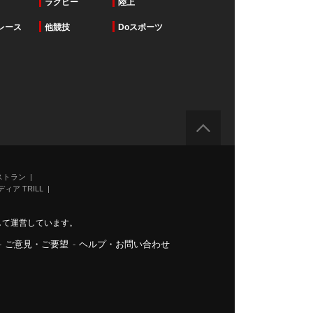
ラグビー
陸上
レース
他競技
Doスポーツ
ストラン
ィア TRILL
力して運営しています。
-
ご意見・ご要望
-
ヘルプ・お問い合わせ