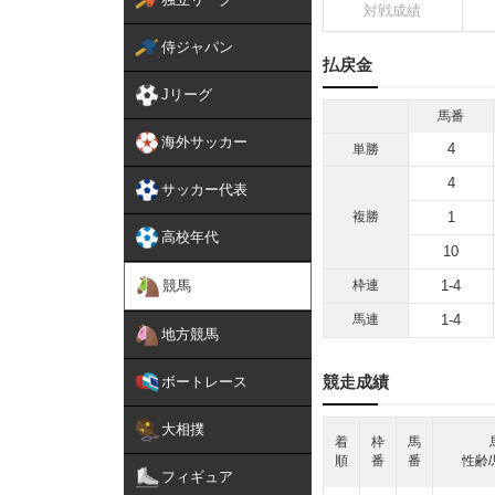
対戦成績
侍ジャパン
払戻金
Jリーグ
馬番
海外サッカー
4
単勝
4
サッカー代表
複勝
1
高校年代
10
競馬
枠連
1-4
馬連
1-4
地方競馬
競走成績
ボートレース
大相撲
着
枠
馬
順
番
番
性齢/
フィギュア