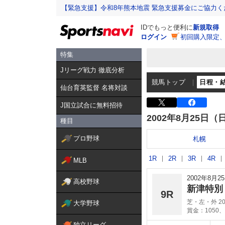
【緊急支援】令和8年熊本地震 緊急支援募金にご協力く
IDでもっと便利に
新規取得
ログイン
初回購入限定
特集
Jリーグ戦力 徹底分析
競馬トップ
日程・
仙台育英監督 名将対談
J国立試合に無料招待
2002年8月25日（
種目
プロ野球
札幌
1R
2R
3R
4R
MLB
2002年8月
高校野球
新津特
9R
芝・左・外 20
大学野球
賞金：1050、
独立リーグ