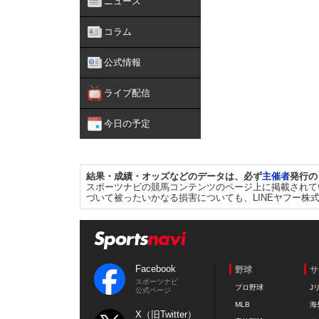
ニュース
コラム
公式情報
ライブ配信
今日の予定
結果・成績・オッズなどのデータは、必ず
主催者
発行の
スポーツナビの競馬コンテンツのページ上に掲載されて
づいて被ったいかなる損害についても、LINEヤフー株
Facebook
野球
サ
スポーツナビ
プロ野球
J
公式ページ
MLB
海
X（旧Twitter）