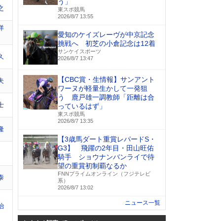
う」
之
東スポ競馬
2026/8/7 13:55
洋
愛知のケイズレーヴが中京記念
挑戦へ 初芝の小倉記念は12着
サンケイスポーツ
久
2026/8/7 13:47
【CBC賞・生情報】サンアント
夫
ワーヌが軽量生かして一発狙
う 鹿戸雄一調教師「距離は合
士
っているはず」
東スポ競馬
2026/8/7 13:35
隆
【3歳馬ダート重賞レパードS・
G3】 飛躍の2年目・田山旺佑
騎手 ショウナンバンライで待
望の重賞初制覇なるか
FNNプライムオンライン（フジテレビ
泰
系）
2026/8/7 13:02
ニュース一覧
治