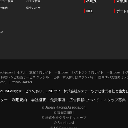
格闘技
大相撲
ッカー代表
バスケ代表
校年代
学生バスケ
NFL
ボート
to
kjapan
ホテル、旅館予約サイト 一休.com
レストラン予約サイト 一休.com レ
料理レシピ動画サービス クラシル
仕事・求人探しはスタンバイ
国内No.1女性向けメデ
st」
Yahoo! JAPAN
oo! JAPANのサービスであり、LINEヤフー株式会社がスポーツナビ株式会社と協
ンター
-
利用規約
-
会社概要
-
免責事項
-
広告掲載について
-
スタッフ募集
© Japan Racing Association.
© 毎日新聞社
© 株式会社グラッドキューブ
© Sportsnavi