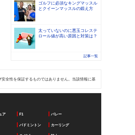
ゴルフに必須なキングマッスル
とクイーンマッスルの鍛え方
太っていないのに悪玉コレステ
ロール値が高い原因と対策は？
記事一覧
び安全性を保証するものではありません。当該情報に基
ュア
F1
バレー
バドミントン
カーリング