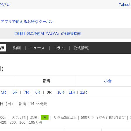
ださい
Yahoo
、アプリで使えるお得なクーポン
【連載】競馬予想AI『VUMA』の3連複指南
結果
動画
ニュース
コラム
公式情報
日）
新潟
小倉
5R
6R
7R
8R
9R
10R
11R
12R
25日（日）
新潟
14:25発走
別
00m
天気：
晴
馬場：
サラ系3歳以上
500万下 （混合）[指定] 別定
良
420、260、160、105万円