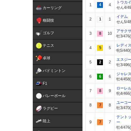
トウカ
1
4
4
せん4/49
カーリング
イデム
2
1
1
格闘技
せん5/484
アサク
ゴルフ
3
8
10
牡3/476(
レディ
テニス
4
5
5
牝5/440(
卓球
エスジ
5
2
2
牡3/496(
バドミントン
ジャレ
6
6
6
牡4/458(
F1
ローレ
7
8
9
牝4/466(
バレーボール
ユーコ
8
7
8
牡3/470(
ラグビー
テント
陸上
9
7
7
ー
牡4/476(