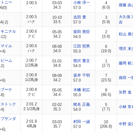
イトニー
小林 淳一
2:00.5
03-03
4
後藤 由
-
34.3
(6.0)
6(0)
57.0
2:00.5
大久保 
吉田 豊
10-10
3
ハナ
33.5
(5.9)
(-2)
57.0
吉
サキニナル
2:00.6
柴田 善臣
05-05
2
松山 康
クビ
34.2
(3.4)
-12)
54.0
スマイル
2:00.6
江田 照男
08-08
6
増沢 末
ハナ
34.0
(19.0)
+4)
55.0
ービーム
2:00.7
熊沢 重文
01-01
1
藤岡 範
1/2馬身
34.8
(2.7)
-2)
54.0
ス
2:00.8
坂井 千明
08-08
7
保田 一
1/2馬身
34.2
(23.5)
+6)
57.0
ルブーケ
2:00.8
木幡 初広
05-05
8
矢野 進
クビ
34.4
(46.5)
-8)
55.0
ーストック
2:01.2
蛯名 正義
02-02
5
小林 常
2 1/2馬身
35.3
(7.7)
-4)
54.0
ップサンダ
2:01.9
村田 一誠
03-03
10
中野 栄
4馬身
35.7
(206.8)
57.0
+6)