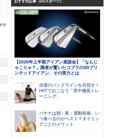
おすすめ記事（Doスポーツ）
の女性
【2026年上半期アイアン座談会】「なんじ
ゃこりゃ？」識者が驚いたコブラの3Dプリ
ンテッドアイアン、その実力とは
自慢のバックラインを目指す！
HIITでおこなう「背中徹底トレ
ーニング」
バナナは朝・夜・運動前後、い
つ食べるのがベスト？タイミン
グごとのメリット