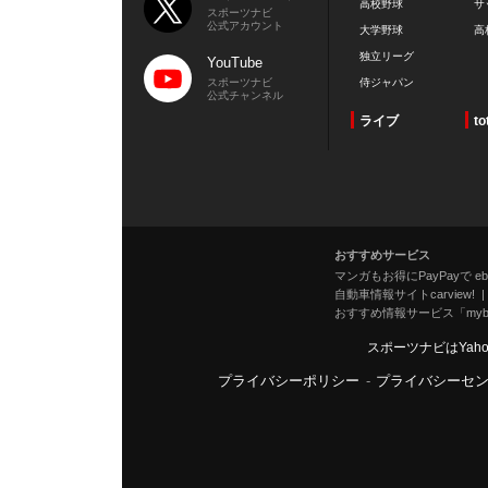
高校野球
サ
スポーツナビ
公式アカウント
大学野球
高
独立リーグ
YouTube
スポーツナビ
侍ジャパン
公式チャンネル
ライブ
to
おすすめサービス
マンガもお得にPayPayで eboo
自動車情報サイトcarview!
おすすめ情報サービス「mybe
スポーツナビはYah
プライバシーポリシー
-
プライバシーセ