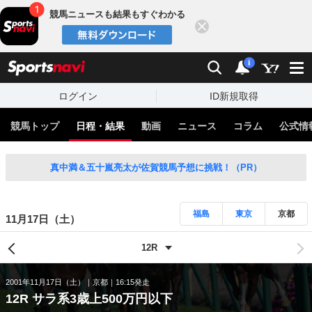
競馬ニュースも結果もすぐわかる
閉じる
スポーツナビ
検索
通知
i
ログイン
ID新規取得
競馬トップ
日程・結果
動画
ニュース
コラム
公式情
真中満＆五十嵐亮太が佐賀競馬予想に挑戦！（PR）
福島
東京
京都
11月17日（土）
2001年11月17日（土）
京都
16:15発走
12R サラ系3歳上500万円以下