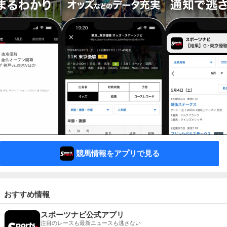
競馬情報をアプリで見る
おすすめ情報
スポーツナビ公式アプリ
注目のレースも最新ニュースも逃さない