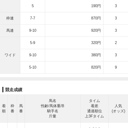
5
190円
3
枠連
7-7
870円
3
馬連
9-10
920円
3
5-9
320円
2
ワイド
9-10
380円
3
5-10
820円
9
競走成績
馬名
タイム
着
枠
馬
性齢/馬体重/B
着差
人気
順
番
番
騎手名
通過順位
(オッズ)
斤量
上3Fタイム