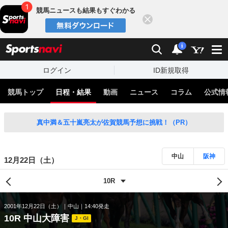
競馬ニュースも結果もすぐわかる
閉じる
スポーツナビ
検索
通知
i
ログイン
ID新規取得
競馬トップ
日程・結果
動画
ニュース
コラム
公式情
真中満＆五十嵐亮太が佐賀競馬予想に挑戦！（PR）
中山
阪神
12月22日（土）
2001年12月22日（土）
中山
14:40発走
10R 中山大障害
J・GI