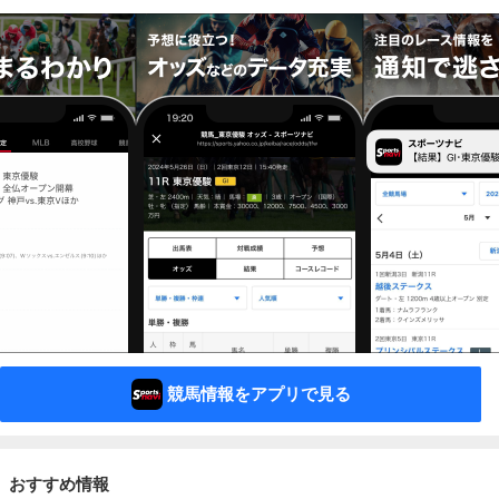
競馬情報をアプリで見る
おすすめ情報