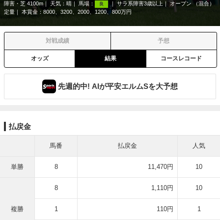
障害・芝 4100m
天気：
晴
馬場：
サラ系障害3歳以上
オープン （混合）
良
定量
本賞金：8000、3200、2000、1200、800万円
対戦成績
予想
オッズ
結果
コースレコード
先週的中! AIが平安エルムSを大予想
払戻金
馬番
払戻金
人気
単勝
8
11,470円
10
8
1,110円
10
複勝
1
110円
1