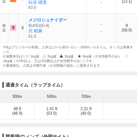
止
(13.1)
白浜 雄造
-
63.0
メジロシュナイダー
-
牝4/510(+4)
8
中
8
9
止
(59.0)
沢 昭典
-
61.0
※Bはブリンカーの有無。上3Fはゴール前3ハロン（600m）のタイム。オッズは単勝オ
ッズ。
※減量表示は [
:1kg減
:2kg減
:3kg減
:4kg減（※女性騎手のみ）
:2kg減（※5年以上、又は101勝以上の女性騎手のみ）] です。
※通過順位、人気は月曜午後（土日開催の場合）に更新されます。
通過タイム（ラップタイム）
300m
500m
700m
48.9
1:41.9
2:21.9
(48.9)
(53.0)
(40.0)
競馬場/ウィンズ（外部サイト）