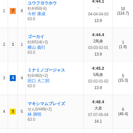
4:44.1
ユウフヨウホウ
-
牡4/450(-6)
10
1
7
8
(114.7)
今村 康成
04-04-04-03
63.0
13.9
4:44.4
ゴーカイ
2馬身
牡8/514(+2)
1
2
1
1
(1.8)
横山 義行
03-03-02-01
63.0
13.9
4:45.2
ミナミノゴージャス
5馬身
牡6/482(+2)
5
3
4
4
(15.3)
田口 大二郎
02-02-01-02
63.0
13.9
4:48.4
マキシマムプレイズ
大差
せん6/448(+2)
6
4
5
5
(46.4)
林 満明
07-07-05-04
63.0
14.1