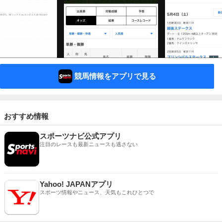
競馬情報をアプリで見る
おすすめ情報
スポーツナビ公式アプリ
注目のレースも最新ニュースも逃さない
Yahoo! JAPANアプリ
スポーツ情報やニュース、天気もこれひとつで