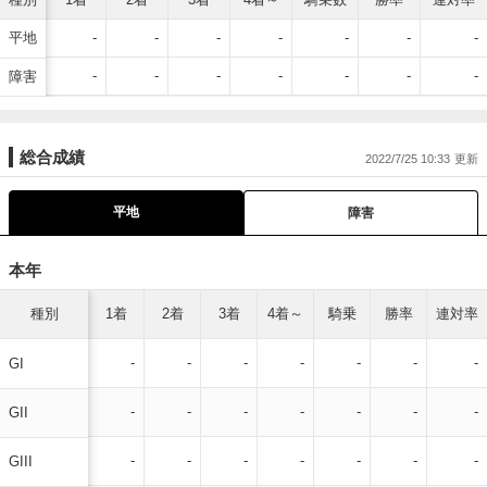
平地
-
-
-
-
-
-
-
-
-
-
-
-
-
-
障害
総合成績
2022/7/25 10:33
平地
障害
本年
種別
1着
2着
3着
4着～
騎乗
勝率
連対率
-
-
-
-
-
-
-
GI
-
-
-
-
-
-
-
GII
-
-
-
-
-
-
-
GIII