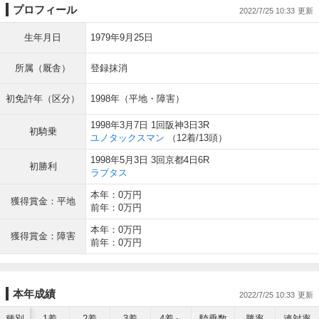
プロフィール
2022/7/25 10:33
生年月日
1979年9月25日
所属（厩舎）
登録抹消
初免許年（区分）
1998年（平地・障害）
1998年3月7日 1回阪神3日3R
初騎乗
ユノタックスマン
（12着/13頭）
1998年5月3日 3回京都4日6R
初勝利
ラプタス
本年：0万円
獲得賞金：平地
前年：0万円
本年：0万円
獲得賞金：障害
前年：0万円
本年成績
2022/7/25 10:33
種別
1着
2着
3着
4着～
騎乗数
勝率
連対率