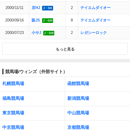
2000/11/11
京HJ
2
テイエムダイオー
J・GII
2000/09/16
阪JS
8
テイエムダイオー
J・GIII
2000/07/23
小サJ
2
レガシーロック
J・GIII
もっと見る
競馬場/ウィンズ（外部サイト）
札幌競馬場
函館競馬場
福島競馬場
新潟競馬場
東京競馬場
中山競馬場
中京競馬場
京都競馬場