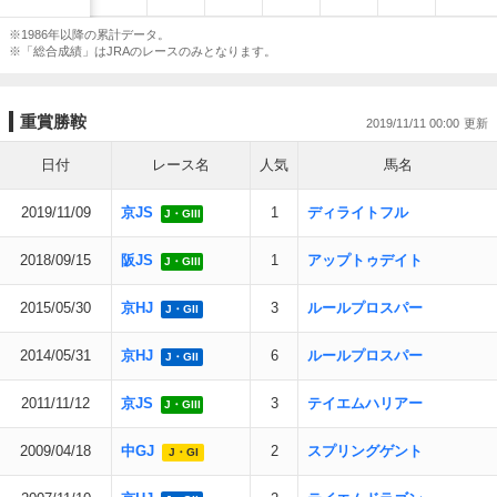
※1986年以降の累計データ。
※「総合成績」はJRAのレースのみとなります。
重賞勝鞍
2019/11/11 00:00
日付
レース名
人気
馬名
2019/11/09
京JS
1
ディライトフル
J・GIII
2018/09/15
阪JS
1
アップトゥデイト
J・GIII
2015/05/30
京HJ
3
ルールプロスパー
J・GII
2014/05/31
京HJ
6
ルールプロスパー
J・GII
2011/11/12
京JS
3
テイエムハリアー
J・GIII
2009/04/18
中GJ
2
スプリングゲント
J・GI