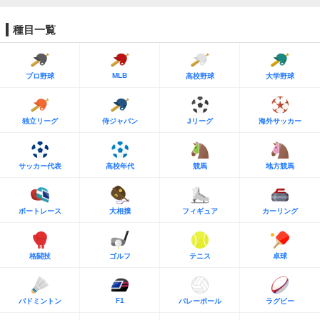
種目一覧
MLB
プロ野球
高校野球
大学野球
独立リーグ
侍ジャパン
Jリーグ
海外サッカー
サッカー代表
高校年代
競馬
地方競馬
ボートレース
大相撲
フィギュア
カーリング
格闘技
ゴルフ
テニス
卓球
F1
バドミントン
バレーボール
ラグビー