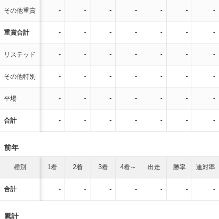
-
-
-
-
-
-
-
その他重賞
-
-
-
-
-
-
-
重賞合計
-
-
-
-
-
-
-
リステッド
-
-
-
-
-
-
-
その他特別
-
-
-
-
-
-
-
平場
-
-
-
-
-
-
-
合計
前年
種別
1着
2着
3着
4着～
出走
勝率
連対率
合計
-
-
-
-
-
-
-
累計