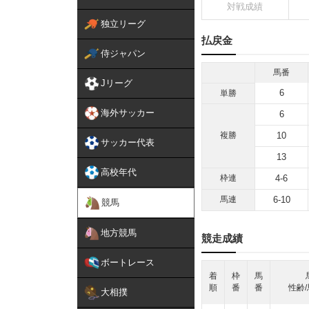
対戦成績
独立リーグ
払戻金
侍ジャパン
馬番
Jリーグ
6
単勝
海外サッカー
6
複勝
10
サッカー代表
13
高校年代
枠連
4-6
馬連
6-10
競馬
地方競馬
競走成績
ボートレース
着
枠
馬
順
番
番
性齢/
大相撲