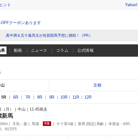
ヒント
Yahoo
％OFFクーポンあります
真中満＆五十嵐亮太が佐賀競馬予想に挑戦！（PR）
結果
動画
ニュース
コラム
公式情報
）
中山
京都
5R
6R
7R
8R
9R
10R
11R
12R
8日（月）
中山
11:45発走
歳新馬
00m
天気：
曇
馬場：
サラ系3歳
新馬 [指定] 馬齢
本賞金：600、
不良
90、60万円