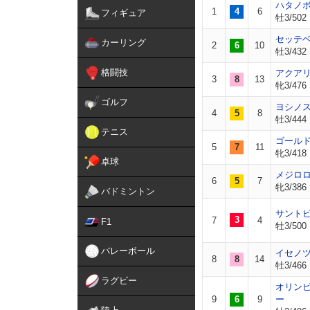
ハタノ
1
4
6
フィギュア
牡3/502
セッテ
カーリング
2
6
10
牡3/432
格闘技
アクア
3
8
13
牝3/476
ゴルフ
ヨシノ
4
5
8
牡3/444
テニス
ゴール
5
7
11
牝3/418
卓球
メジロ
6
5
7
牝3/386
バドミントン
サント
3
7
4
F1
牡3/500
バレーボール
イセノ
8
8
14
牡3/466
ラグビー
オリン
9
6
9
ー