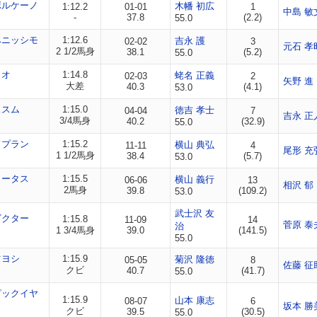
ボルケーノ
木幡 初広
1:12.2
01-01
1
中島 敏
-
37.8
(2.2)
55.0
ベニッシモ
1:12.6
吉永 護
02-02
3
元石 孝
2 1/2馬身
38.1
(5.2)
55.0
リオ
1:14.8
蛯名 正義
02-03
2
矢野 進
大差
40.3
(4.1)
53.0
ススム
1:15.0
徳吉 孝士
04-04
7
吉永 正
3/4馬身
40.2
(32.9)
55.0
ドプラン
1:15.2
横山 典弘
11-11
4
尾形 充
1 1/2馬身
38.4
(5.7)
53.0
ロータス
1:15.5
横山 義行
06-06
13
相沢 郁
2馬身
39.8
(109.2)
53.0
武士沢 友
ビクター
1:15.8
11-09
14
菅原 泰
治
1 3/4馬身
39.0
(141.5)
55.0
ツヨシ
1:15.9
菊沢 隆徳
05-05
8
佐藤 征
クビ
40.7
(41.7)
55.0
ピックイヤ
1:15.9
山本 康志
08-07
6
坂本 勝
クビ
39.5
(30.5)
55.0