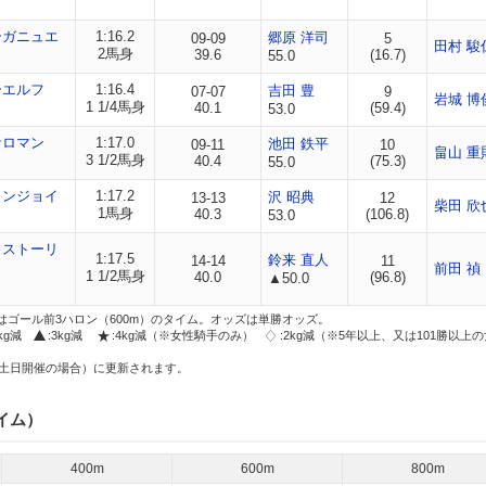
ーガニュエ
1:16.2
郷原 洋司
09-09
5
田村 駿
2馬身
39.6
(16.7)
55.0
ーエルフ
1:16.4
吉田 豊
07-07
9
岩城 博
1 1/4馬身
40.1
(59.4)
53.0
ケロマン
1:17.0
池田 鉄平
09-11
10
畠山 重
3 1/2馬身
40.4
(75.3)
55.0
タンジョイ
1:17.2
沢 昭典
13-13
12
柴田 欣
1馬身
40.3
(106.8)
53.0
トストーリ
1:17.5
鈴来 直人
14-14
11
前田 禎
1 1/2馬身
40.0
(96.8)
▲50.0
はゴール前3ハロン（600m）のタイム。オッズは単勝オッズ。
2kg減
:3kg減
:4kg減（※女性騎手のみ）
:2kg減（※5年以上、又は101勝以上
土日開催の場合）に更新されます。
イム）
400m
600m
800m