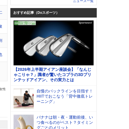
ニュース一覧
仁
おすすめ記事（Doスポーツ）
俊
則
也
【2026年上半期アイアン座談会】「なんじ
ゃこりゃ？」識者が驚いたコブラの3Dプリ
ンテッドアイアン、その実力とは
の女性
自慢のバックラインを目指す！
HIITでおこなう「背中徹底トレ
ーニング」
バナナは朝・夜・運動前後、い
つ食べるのがベスト？タイミン
グごとのメリット