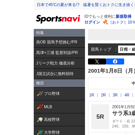
日本で45℃の夏が来る!? 猛暑を賢くおトクに生き抜く
IDでもっと便利に
新規取得
ログイン
［おトク］10
特集
燕OB 競馬予想挑む/PR
競馬トップ
日程・
髙津×三浦 監督対談/PR
Jリーグ戦力 徹底分析
2001年1月8日（月
J国立試合に無料招待
種目
プロ野球
1R
2R
3R
4R
MLB
2001年1月
サラ系3
5R
高校野球
ダート・右 12
240、150、
大学野球