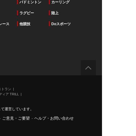
バドミントン
カーリング
ラグビー
陸上
レース
他競技
Doスポーツ
ストラン
ィア TRILL
力して運営しています。
-
ご意見・ご要望
-
ヘルプ・お問い合わせ