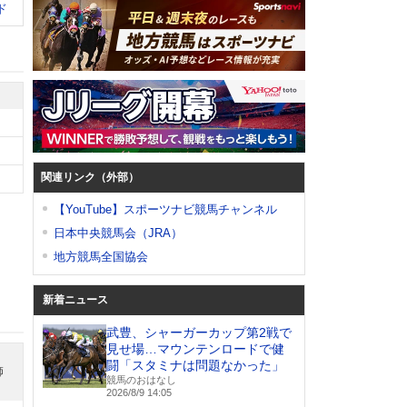
ド
関連リンク（外部）
【YouTube】スポーツナビ競馬チャンネル
日本中央競馬会（JRA）
地方競馬全国協会
新着ニュース
武豊、シャーガーカップ第2戦で
見せ場…マウンテンロードで健
闘「スタミナは問題なかった」
師
競馬のおはなし
2026/8/9 14:05