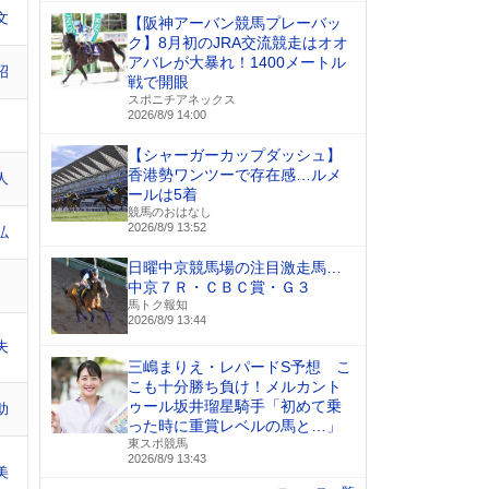
文
【阪神アーバン競馬プレーバッ
ク】8月初のJRA交流競走はオオ
アバレが大暴れ！1400メートル
昭
戦で開眼
スポニチアネックス
2026/8/9 14:00
【シャーガーカップダッシュ】
香港勢ワンツーで存在感…ルメ
人
ールは5着
競馬のおはなし
2026/8/9 13:52
弘
日曜中京競馬場の注目激走馬…
中京７Ｒ・ＣＢＣ賞・Ｇ３
馬トク報知
2026/8/9 13:44
夫
三嶋まりえ・レパードS予想 こ
こも十分勝ち負け！メルカント
ゥール坂井瑠星騎手「初めて乗
助
った時に重賞レベルの馬と…」
東スポ競馬
2026/8/9 13:43
美