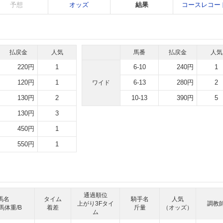
予想
オッズ
結果
コースレコー
払戻金
人気
馬番
払戻金
人気
220円
1
6-10
240円
1
120円
1
6-13
280円
2
ワイド
130円
2
10-13
390円
5
130円
3
450円
1
550円
1
通過順位
馬名
タイム
騎手名
人気
上がり3Fタイ
調教
馬体重/B
着差
斤量
（オッズ）
ム