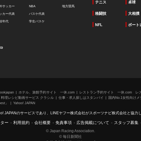
テニス
卓球
外サッカー
NBA
地方競馬
格闘技
大相撲
ッカー代表
バスケ代表
校年代
学生バスケ
NFL
ボート
to
kjapan
ホテル、旅館予約サイト 一休.com
レストラン予約サイト 一休.com レ
料理レシピ動画サービス クラシル
仕事・求人探しはスタンバイ
国内No.1女性向けメデ
st」
Yahoo! JAPAN
oo! JAPANのサービスであり、LINEヤフー株式会社がスポーツナビ株式会社と協
ンター
-
利用規約
-
会社概要
-
免責事項
-
広告掲載について
-
スタッフ募集
© Japan Racing Association.
© 毎日新聞社