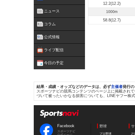
12.2(12.2)
ニュース
1000m
58.8(12.7)
コラム
公式情報
ライブ配信
今日の予定
結果・成績・オッズなどのデータは、必ず
主催者
発行の
スポーツナビの競馬コンテンツのページ上に掲載されて
づいて被ったいかなる損害についても、LINEヤフー株
Facebook
野球
サ
スポーツナビ
プロ野球
J
公式ページ