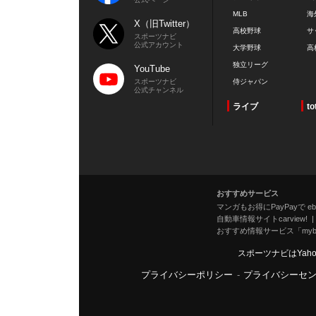
MLB
海
X（旧Twitter）
高校野球
サ
スポーツナビ
公式アカウント
大学野球
高
独立リーグ
YouTube
スポーツナビ
侍ジャパン
公式チャンネル
ライブ
to
おすすめサービス
マンガもお得にPayPayで eboo
自動車情報サイトcarview!
おすすめ情報サービス「mybe
スポーツナビはYah
プライバシーポリシー
-
プライバシーセ