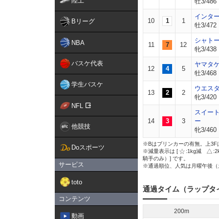
陸上
牡3/486
インタ
10
1
1
Bリーグ
牡3/472
シャト
NBA
11
7
12
牝3/438
バスケ代表
ヤマタ
12
4
5
牡3/468
学生バスケ
ウエス
13
2
2
牝3/420
NFL
スイー
14
3
3
ー
他競技
牝3/460
※Bはブリンカーの有無。上3F
Doスポーツ
※減量表示は [
:1kg減
:
騎手のみ）] です。
サービス
※通過順位、人気は月曜午後（
toto
通過タイム（ラップタ
コンテンツ
200m
動画