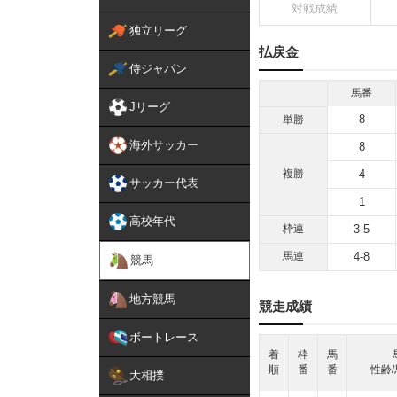
対戦成績
独立リーグ
払戻金
侍ジャパン
馬番
Jリーグ
8
単勝
海外サッカー
8
複勝
4
サッカー代表
1
高校年代
枠連
3-5
馬連
4-8
競馬
地方競馬
競走成績
ボートレース
着
枠
馬
順
番
番
性齢/
大相撲