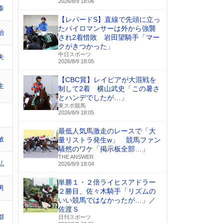
2026/8/9 18:06
泰
【レパードS】直線で先頭に立っ
たパイロマンサーは外から強襲
治
され2着惜敗 岩田望騎手「マー
クがきつかった」
中日スポーツ
夫
2026/8/9 18:05
【CBC賞】レイピアが大混戦を
生
制して2着 横山武史「この暑さ
とハンデでしたが…」
東スポ競馬
2026/8/9 18:05
最低人気馬激走のレースで「大
敏
量リストラ発生w」 競馬ファン
騒然のワケ「掲示板全部…」
THE ANSWER
弘
2026/8/9 18:04
単勝１・２倍ライヒスアドラー
男
２勝目、佐々木騎手「リズムの
いい競馬ではなかったが…」／
佐渡Ｓ
都
日刊スポーツ