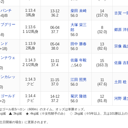
-2)
ドパンチ
1:13.4
柴田 未崎
13-12
14
古賀 一
3馬身
36.2
(157.0)
-4)/B
56.0
オブグリー
大塚 栄三
1:13.6
06-04
8
郷原 洋
郎
1 1/2馬身
37.7
(32.0)
-8)
56.0
ランド
1:13.9
田中 勝春
05-04
13
宗像 義
2馬身
38.0
(82.6)
+18)
56.0
ランナウェ
1:14.3
佐藤 年毅
11-11
15
佐藤 吉
2 1/2馬身
37.4
(163.3)
△54.0
0)
ナンカレッ
1:14.3
江田 照男
11-15
11
土田 稔
クビ
37.0
(47.6)
56.0
0)
ウゴールド
1:14.4
菊沢 隆徳
14-12
12
河野 通
クビ
37.2
(81.8)
+2)
56.0
はゴール前3ハロン（600m）のタイム。オッズは単勝オッズ。
2kg減
:3kg減
:4kg減（※女性騎手のみ）
:2kg減（※5年以上、又は101勝以上
土日開催の場合）に更新されます。