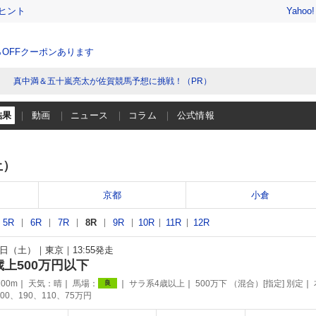
ヒント
Yahoo
％OFFクーポンあります
真中満＆五十嵐亮太が佐賀競馬予想に挑戦！（PR）
結果
動画
ニュース
コラム
公式情報
土）
京都
小倉
5R
6R
7R
8R
9R
10R
11R
12R
10日（土）
東京
13:55発走
歳上500万円以下
00m
天気：
晴
馬場：
サラ系4歳以上
500万下 （混合）[指定] 別定
良
00、190、110、75万円