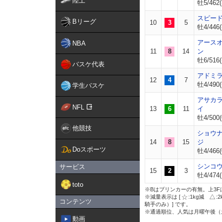
陸上
牡5/462(
スピー
Bリーグ
10
3
5
牡4/446(
アース
NBA
11
8
14
ン
牡6/516(
バスケ代表
アドミ
12
4
7
牡4/490(
学生バスケ
アサカ
NFL
13
6
11
イ
牡4/500(
他競技
ショウ
14
8
15
ジ
Doスポーツ
牡4/466(
シンコ
サービス
15
2
3
牡4/474(
toto
※Bはブリンカーの有無。上3F
※減量表示は [
:1kg減
:
コンテンツ
騎手のみ）] です。
※通過順位、人気は月曜午後（
動画