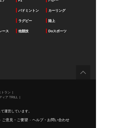
ュア
F1
バレー
バドミントン
カーリング
ラグビー
陸上
レース
他競技
Doスポーツ
ストラン
ィア TRILL
力して運営しています。
-
ご意見・ご要望
-
ヘルプ・お問い合わせ