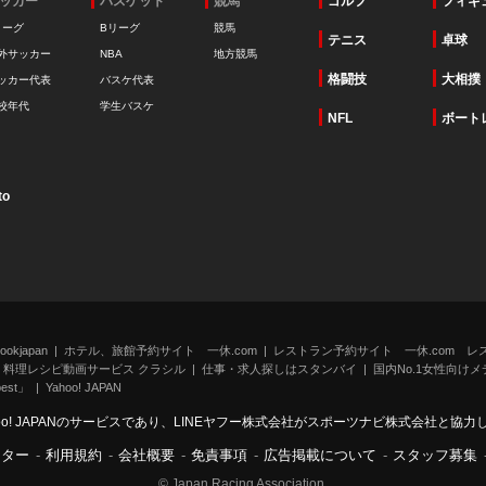
ッカー
バスケット
競馬
ゴルフ
フィギ
リーグ
Bリーグ
競馬
テニス
卓球
外サッカー
NBA
地方競馬
格闘技
大相撲
ッカー代表
バスケ代表
校年代
学生バスケ
NFL
ボート
to
kjapan
ホテル、旅館予約サイト 一休.com
レストラン予約サイト 一休.com レ
料理レシピ動画サービス クラシル
仕事・求人探しはスタンバイ
国内No.1女性向けメデ
st」
Yahoo! JAPAN
oo! JAPANのサービスであり、LINEヤフー株式会社がスポーツナビ株式会社と協
ンター
-
利用規約
-
会社概要
-
免責事項
-
広告掲載について
-
スタッフ募集
© Japan Racing Association.