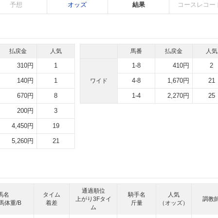
予想
オッズ
結果
コースレコー
払戻金
人気
馬番
払戻金
人気
310円
1
1-8
410円
2
140円
1
4-8
1,670円
21
ワイド
670円
8
1-4
2,270円
25
200円
3
4,450円
19
5,260円
21
通過順位
馬名
タイム
騎手名
人気
上がり3Fタイ
調教
馬体重/B
着差
斤量
（オッズ）
ム