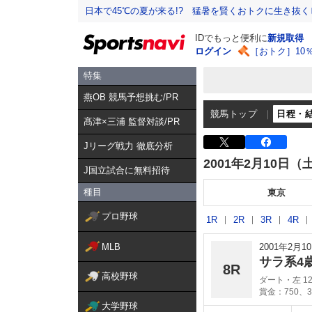
日本で45℃の夏が来る!? 猛暑を賢くおトクに生き抜く
IDでもっと便利に
新規取得
ログイン
［おトク］10
特集
燕OB 競馬予想挑む/PR
競馬トップ
日程・
髙津×三浦 監督対談/PR
Jリーグ戦力 徹底分析
2001年2月10日（
J国立試合に無料招待
種目
東京
プロ野球
1R
2R
3R
4R
MLB
2001年2月
サラ系4
8R
高校野球
ダート・左 12
賞金：750、3
大学野球