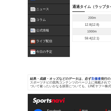
通過タイム（ラップタ
ニュース
200m
コラム
12.8(12.8)
公式情報
1000m
59.4(12.1)
ライブ配信
今日の予定
結果・成績・オッズなどのデータは、必ず
主催者
発行の
スポーツナビの競馬コンテンツのページ上に掲載されて
づいて被ったいかなる損害についても、LINEヤフー株
Facebook