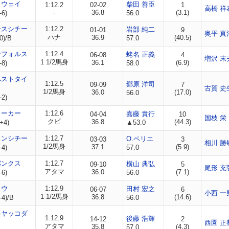
トウェイ
柴田 善臣
1:12.2
02-02
1
高橋 祥
-
36.8
(3.1)
-6)
56.0
ンスシチー
1:12.2
岩部 純二
01-01
9
奥平 真
ハナ
36.9
(40.5)
0)/B
57.0
ンフォルス
1:12.4
蛯名 正義
06-08
4
増沢 末
1 1/2馬身
36.1
(6.9)
-8)
58.0
ベストタイ
1:12.5
郷原 洋司
09-09
7
古賀 史
1/2馬身
36.0
(17.0)
56.0
-2)
ョーカー
1:12.6
嘉藤 貴行
04-04
10
国枝 栄
クビ
36.8
(44.3)
+4)
▲53.0
ワンシチー
1:12.7
O.ペリエ
03-03
3
相川 勝
1/2馬身
37.1
(5.9)
-4)
57.0
バンクス
1:12.7
横山 典弘
09-10
5
尾形 充
アタマ
36.0
(7.1)
-6)
56.0
トウ
1:12.9
田村 宏之
06-07
6
小西 一
1 1/2馬身
36.8
(14.6)
-4)/B
56.0
ネヤッコダ
1:12.9
後藤 浩輝
14-12
2
西園 正
アタマ
35.8
(4.3)
57.0