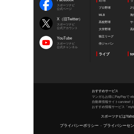
野球
サ
スポーツナビ
プロ野球
J
公式ページ
MLB
海
X（旧Twitter）
高校野球
サ
スポーツナビ
公式アカウント
大学野球
高
独立リーグ
YouTube
スポーツナビ
侍ジャパン
公式チャンネル
ライブ
to
おすすめサービス
マンガもお得にPayPayで eboo
自動車情報サイトcarview!
おすすめ情報サービス「mybe
スポーツナビはYah
プライバシーポリシー
-
プライバシーセ