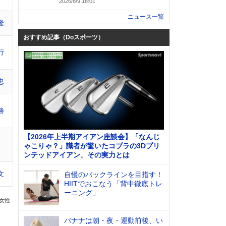
2026/8/9 18:01
ニュース一覧
隆
おすすめ記事（Doスポーツ）
行
忠
勝
【2026年上半期アイアン座談会】「なんじ
ゃこりゃ？」識者が驚いたコブラの3Dプリ
ンテッドアイアン、その実力とは
文
自慢のバックラインを目指す！
HIITでおこなう「背中徹底トレ
ーニング」
の女性
バナナは朝・夜・運動前後、い