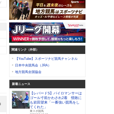
ド
関連リンク（外部）
【YouTube】スポーツナビ競馬チャンネル
日本中央競馬会（JRA）
地方競馬全国協会
新着ニュース
【レパードS】パイロマンサーは
ゴール寸前かわされ2着 惜敗に
も岩田望来「一番強い競馬をし
師
てくれた」
東スポ競馬