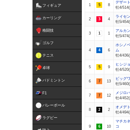
デザー
1
5
8
フィギュア
牡4/514(
ライセ
カーリング
2
3
4
牡5/454(
格闘技
アルカ
3
1
1
牡5/474(
ゴルフ
ホシノ
4
4
6
ム
テニス
牡4/436(
ヒシジ
5
5
9
卓球
牡4/520(
ビッグ
バドミントン
6
7
13
牡5/460(
メジロ
F1
7
7
12
牡4/452(
バレーボール
オメデ
8
2
2
牡4/494(
ラグビー
マチカ
9
6
10
コ