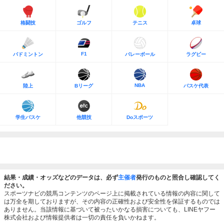
格闘技
ゴルフ
テニス
卓球
F1
バドミントン
バレーボール
ラグビー
NBA
陸上
Bリーグ
バスケ代表
学生バスケ
他競技
Doスポーツ
結果・成績・オッズなどのデータは、必ず
主催者
発行のものと照合し確認してく
ださい。
スポーツナビの競馬コンテンツのページ上に掲載されている情報の内容に関して
は万全を期しておりますが、その内容の正確性および安全性を保証するものでは
ありません。当該情報に基づいて被ったいかなる損害についても、LINEヤフー
株式会社および情報提供者は一切の責任を負いかねます。