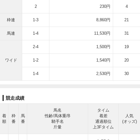
2
230円
4
枠連
1-3
8,860円
21
馬連
1-4
11,530円
31
2-4
1,500円
19
ワイド
1-2
1,540円
20
1-4
2,530円
30
競走成績
馬名
タイム
着
枠
馬
性齢/馬体重/B
着差
人気
順
番
番
騎手名
通過順位
(オッズ)
斤量
上3Fタイム