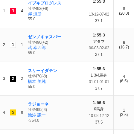
1:55.3
イブキプログレス
-
牡4/482(+8)
8
1
3
4
(20.0)
岸 滋彦
13-12-07-02
55.0
37.1
1:55.3
ゼンノキャスパー
アタマ
牡4/490(+2)
6
2
1
1
(16.7)
武 幸四郎
06-03-02-02
55.0
37.1
1:55.6
スリーイダテン
1 3/4馬身
牡4/476(-8)
4
3
2
2
(6.5)
橋本 美純
01-01-01-01
55.0
37.7
1:56.6
ラジョーネ
6馬身
牡4/490(-4)
1
4
5
8
池添 謙一
(3.5)
10-08-12-12
☆54.0
37.5