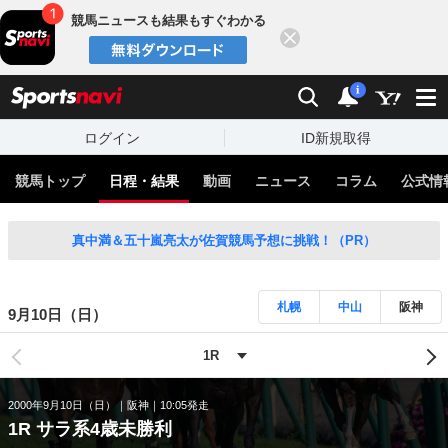
競馬ニュースも結果もすぐわかる
閉じる
スポーツナビ
検索
通知
i
ログイン
ID新規取得
競馬トップ
日程・結果
動画
ニュース
コラム
公式情
真中満＆五十嵐亮太が佐賀競馬予想に挑戦！（PR）
札幌
中山
阪神
9月10日（日）
2000年9月10日（日）
阪神
10:05発走
1R サラ系4歳未勝利