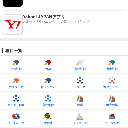
Yahoo! JAPANアプリ
スポーツ情報やニュース、天気もこれひとつで
種目一覧
MLB
プロ野球
高校野球
大学野球
独立リーグ
侍ジャパン
Jリーグ
海外サッカー
サッカー代表
高校年代
競馬
地方競馬
ボートレース
大相撲
フィギュア
カーリング