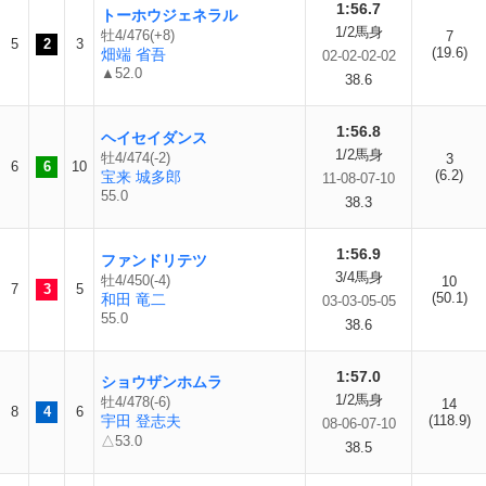
1:56.7
トーホウジェネラル
1/2馬身
牡4/476(+8)
7
5
2
3
(19.6)
畑端 省吾
02-02-02-02
▲52.0
38.6
1:56.8
ヘイセイダンス
1/2馬身
牡4/474(-2)
3
6
6
10
(6.2)
宝来 城多郎
11-08-07-10
55.0
38.3
1:56.9
ファンドリテツ
3/4馬身
牡4/450(-4)
10
7
3
5
(50.1)
和田 竜二
03-03-05-05
55.0
38.6
1:57.0
ショウザンホムラ
1/2馬身
牡4/478(-6)
14
8
4
6
宇田 登志夫
(118.9)
08-06-07-10
△53.0
38.5