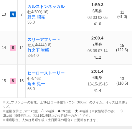
1:59.3
カルストンネッカル
6馬身
牡4/500(-16)
11
13
4
7
(61.0)
野元 昭嘉
03-03-02-05
55.0
41.0
2:00.4
スリーアフリート
7馬身
せん4/444(+8)
15
14
8
14
竹之下 智昭
(122.6)
06-08-07-14
☆54.0
41.2
2:01.4
ヒーローストーリー
6馬身
牡4/462
13
15
8
15
(118.5)
角田 晃一
13-15-15-15
55.0
41.4
※Bはブリンカーの有無。上3Fはゴール前3ハロン（600m）のタイム。オッズは単勝オ
ッズ。
※減量表示は [
:1kg減
:2kg減
:3kg減
:4kg減（※女性騎手のみ）
:2kg減（※5年以上、又は101勝以上の女性騎手のみ）] です。
※通過順位、人気は月曜午後（土日開催の場合）に更新されます。