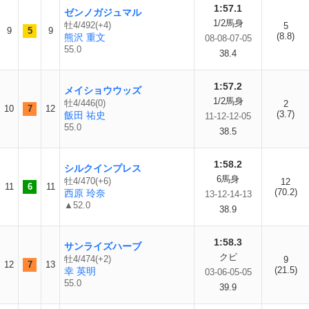
1:57.1
ゼンノガジュマル
1/2馬身
牡4/492(+4)
5
9
5
9
(8.8)
熊沢 重文
08-08-07-05
55.0
38.4
1:57.2
メイショウウッズ
1/2馬身
牡4/446(0)
2
10
7
12
(3.7)
飯田 祐史
11-12-12-05
55.0
38.5
1:58.2
シルクインプレス
6馬身
牡4/470(+6)
12
11
6
11
(70.2)
西原 玲奈
13-12-14-13
▲52.0
38.9
1:58.3
サンライズハーブ
クビ
牡4/474(+2)
9
12
7
13
(21.5)
幸 英明
03-06-05-05
55.0
39.9