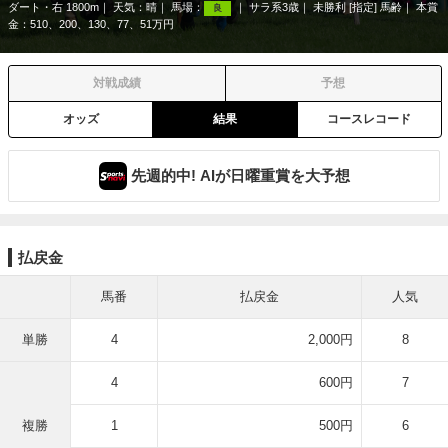
ダート・右 1800m
天気：
晴
馬場：
サラ系3歳
未勝利 [指定] 馬齢
本賞
良
金：510、200、130、77、51万円
対戦成績
予想
オッズ
結果
コースレコード
先週的中! AIが日曜重賞を大予想
払戻金
馬番
払戻金
人気
単勝
4
2,000円
8
4
600円
7
複勝
1
500円
6