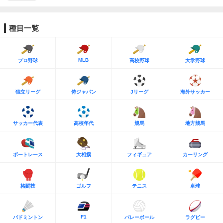
種目一覧
MLB
プロ野球
高校野球
大学野球
独立リーグ
侍ジャパン
Jリーグ
海外サッカー
サッカー代表
高校年代
競馬
地方競馬
ボートレース
大相撲
フィギュア
カーリング
格闘技
ゴルフ
テニス
卓球
F1
バドミントン
バレーボール
ラグビー