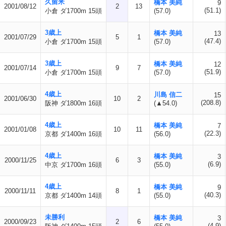
久留米
橋本 美純
9
2001/08/12
2
13
(51.1)
小倉 ダ1700m 15頭
(57.0)
3歳上
橋本 美純
13
2001/07/29
5
1
(47.4)
小倉 ダ1700m 15頭
(57.0)
3歳上
橋本 美純
12
2001/07/14
9
7
(51.9)
小倉 ダ1700m 15頭
(57.0)
4歳上
川島 信二
15
2001/06/30
10
2
(208.8)
阪神 ダ1800m 16頭
(▲54.0)
4歳上
橋本 美純
7
2001/01/08
10
11
(22.3)
京都 ダ1400m 16頭
(56.0)
4歳上
橋本 美純
3
2000/11/25
6
3
(6.9)
中京 ダ1700m 16頭
(55.0)
4歳上
橋本 美純
9
2000/11/11
8
1
(40.3)
京都 ダ1400m 14頭
(55.0)
未勝利
橋本 美純
3
2000/09/23
2
6
(4.9)