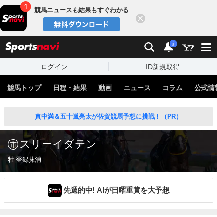
競馬ニュースも結果もすぐわかる
閉じる
スポーツナビ
検索
通知
i
ログイン
ID新規取得
競馬トップ
日程・結果
動画
ニュース
コラム
公式情
真中満＆五十嵐亮太が佐賀競馬予想に挑戦！（PR）
スリーイダテン
牡 登録抹消
先週的中! AIが日曜重賞を大予想