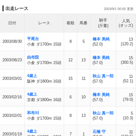
出走レース
2003/9/1 00:00
騎手
人気
日付
レース
着順
馬番
(オッズ)
(斤量)
平尾台
橋本 美純
13
2003/08/30
8
5
(120.2)
小倉 ダ1700m 15頭
(52.0)
由布院
橋本 美純
15
2003/08/23
12
13
(300.5)
小倉 ダ1700m 15頭
(57.0)
4歳上
秋山 真一郎
11
2003/03/01
15
11
(52.1)
阪神 ダ1800m 16頭
(57.0)
4歳上
橋本 美純
15
2003/02/16
6
10
(79.0)
京都 ダ1800m 16頭
(57.0)
和布刈
秋山 真一郎
5
2003/02/01
8
13
(10.3)
小倉 ダ1700m 15頭
(57.0)
4歳上
石橋 守
11
2003/01/19
7
1