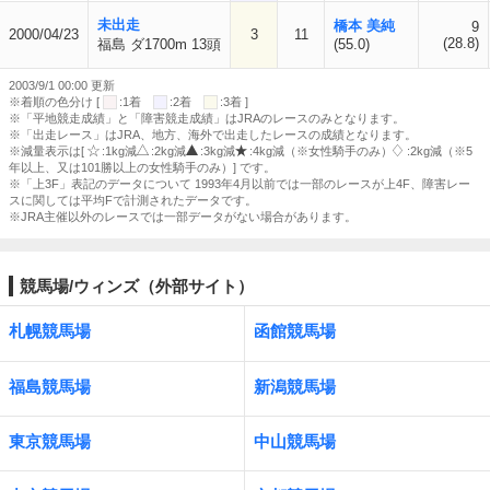
未出走
橋本 美純
9
2000/04/23
3
11
(28.8)
福島 ダ1700m 13頭
(55.0)
2003/9/1 00:00 更新
※着順の色分け [
:1着
:2着
:3着 ]
※「平地競走成績」と「障害競走成績」はJRAのレースのみとなります。
※「出走レース」はJRA、地方、海外で出走したレースの成績となります。
※減量表示は[
:1kg減
:2kg減
:3kg減
:4kg減（※女性騎手のみ）
:2kg減（※5
年以上、又は101勝以上の女性騎手のみ）] です。
※「上3F」表記のデータについて 1993年4月以前では一部のレースが上4F、障害レー
スに関しては平均Fで計測されたデータです。
※JRA主催以外のレースでは一部データがない場合があります。
競馬場/ウィンズ（外部サイト）
札幌競馬場
函館競馬場
福島競馬場
新潟競馬場
東京競馬場
中山競馬場