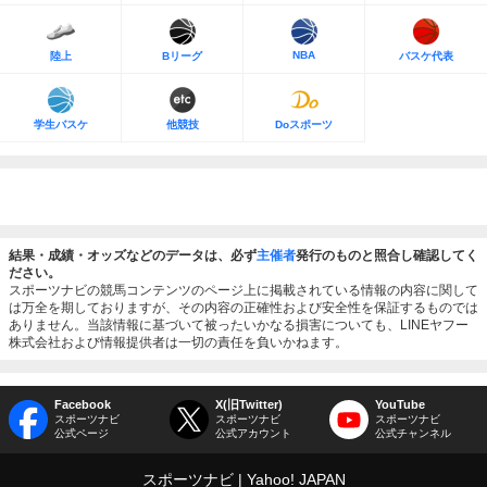
NBA
陸上
Bリーグ
バスケ代表
学生バスケ
他競技
Doスポーツ
結果・成績・オッズなどのデータは、必ず
主催者
発行のものと照合し確認してく
ださい。
スポーツナビの競馬コンテンツのページ上に掲載されている情報の内容に関して
は万全を期しておりますが、その内容の正確性および安全性を保証するものでは
ありません。当該情報に基づいて被ったいかなる損害についても、LINEヤフー
株式会社および情報提供者は一切の責任を負いかねます。
Facebook
X(旧Twitter)
YouTube
スポーツナビ
スポーツナビ
スポーツナビ
公式ページ
公式アカウント
公式チャンネル
スポーツナビ
Yahoo! JAPAN