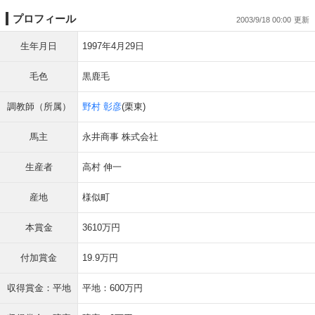
プロフィール
2003/9/18 00:00
生年月日
1997年4月29日
毛色
黒鹿毛
調教師（所属）
野村 彰彦
(栗東)
馬主
永井商事 株式会社
生産者
高村 伸一
産地
様似町
本賞金
3610万円
付加賞金
19.9万円
収得賞金：平地
平地：600万円