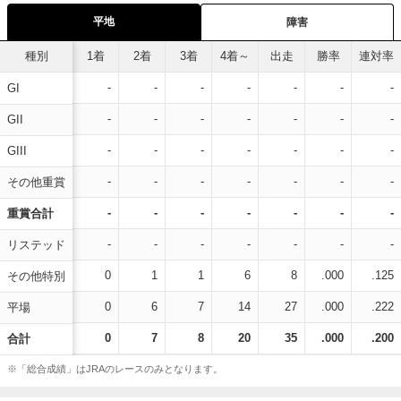
平地
障害
種別
1着
2着
3着
4着～
出走
勝率
連対率
-
-
-
-
-
-
-
GI
-
-
-
-
-
-
-
GII
-
-
-
-
-
-
-
GIII
-
-
-
-
-
-
-
その他重賞
-
-
-
-
-
-
-
重賞合計
-
-
-
-
-
-
-
リステッド
0
1
1
6
8
.000
.125
その他特別
0
6
7
14
27
.000
.222
平場
0
7
8
20
35
.000
.200
合計
※「総合成績」はJRAのレースのみとなります。