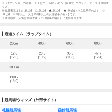
※Bはブリンカーの有無。上3Fはゴール前3ハロン（600m）のタイム。オッズは単勝オ
ッズ。
※減量表示は [
:1kg減
:2kg減
:3kg減
:4kg減（※女性騎手のみ）
:2kg減（※5年以上、又は101勝以上の女性騎手のみ）] です。
※通過順位、人気は月曜午後（土日開催の場合）に更新されます。
通過タイム（ラップタイム）
200m
400m
600m
800m
12.6
23.5
35.3
47.7
(12.6)
(10.9)
(11.8)
(12.4)
1000m
1:00.7
(13.0)
競馬場/ウィンズ（外部サイト）
札幌競馬場
函館競馬場