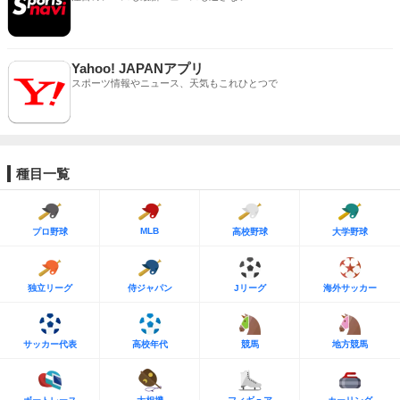
Yahoo! JAPANアプリ
スポーツ情報やニュース、天気もこれひとつで
種目一覧
MLB
プロ野球
高校野球
大学野球
独立リーグ
侍ジャパン
Jリーグ
海外サッカー
サッカー代表
高校年代
競馬
地方競馬