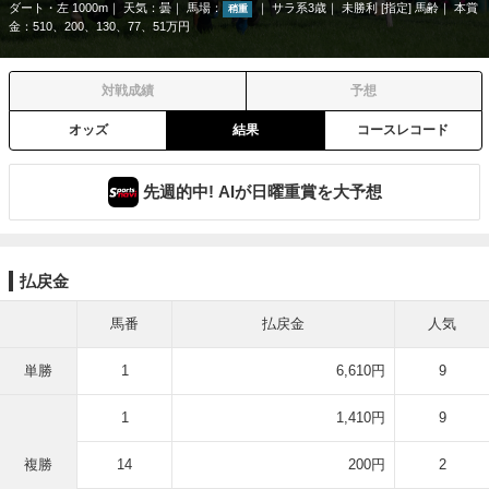
ダート・左 1000m
天気：
曇
馬場：
サラ系3歳
未勝利 [指定] 馬齢
本賞
稍重
金：510、200、130、77、51万円
対戦成績
予想
オッズ
結果
コースレコード
先週的中! AIが日曜重賞を大予想
払戻金
馬番
払戻金
人気
単勝
1
6,610円
9
1
1,410円
9
複勝
14
200円
2