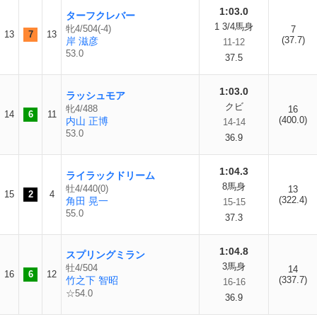
1:03.0
ターフクレバー
1 3/4馬身
牝4/504(-4)
7
13
7
13
(37.7)
岸 滋彦
11-12
53.0
37.5
1:03.0
ラッシュモア
クビ
牝4/488
16
14
6
11
(400.0)
内山 正博
14-14
53.0
36.9
1:04.3
ライラックドリーム
8馬身
牡4/440(0)
13
15
2
4
(322.4)
角田 晃一
15-15
55.0
37.3
1:04.8
スプリングミラン
3馬身
牡4/504
14
16
6
12
竹之下 智昭
(337.7)
16-16
☆54.0
36.9