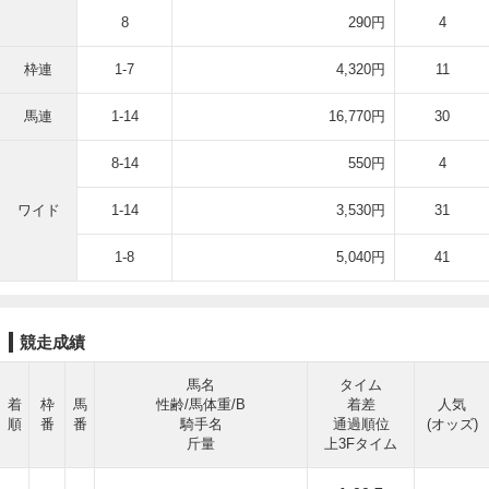
8
290円
4
枠連
1-7
4,320円
11
馬連
1-14
16,770円
30
8-14
550円
4
ワイド
1-14
3,530円
31
1-8
5,040円
41
競走成績
馬名
タイム
着
枠
馬
性齢/馬体重/B
着差
人気
順
番
番
騎手名
通過順位
(オッズ)
斤量
上3Fタイム