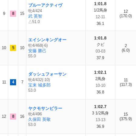
1:01.8
ブルーアクティヴ
1/2馬身
牝4/424
12
9
8
15
武 英智
(170.0)
12-11
△51.0
36.1
1:01.8
エイシンキングオー
クビ
牡4/468(-6)
2
10
5
10
(6.0)
安藤 勝己
03-03
55.0
37.9
1:02.1
ダッシュフォーサン
2馬身
牝4/432(-10)
11
11
4
7
(117.3)
宝来 城多郎
10-10
53.0
36.8
1:02.7
ヤクモサンピラー
3 1/2馬身
牝4/496
15
12
8
16
(375.9)
久保田 英敬
13-13
53.0
36.9