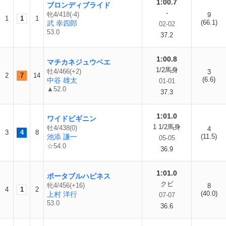
1:00.7
ブロンディブライド
-
牝4/418(-4)
9
1
1
1
(66.1)
武 幸四郎
02-02
53.0
37.2
1:00.8
マチカネジュウベエ
1/2馬身
牡4/466(+2)
3
2
7
14
(6.6)
中谷 雄太
01-01
▲52.0
37.3
1:01.0
ワイドビギニン
1 1/2馬身
牡4/438(0)
4
3
4
8
池添 謙一
(11.5)
05-05
☆54.0
36.9
1:01.0
ポータブルハピネス
クビ
牝4/456(+16)
8
4
1
2
(40.0)
上村 洋行
07-07
53.0
36.6