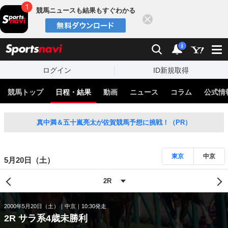
競馬ニュースも結果もすぐわかる
閉じる
スポーツナビ
検索
通知
i
ログイン
ID新規取得
競馬トップ
日程・結果
動画
ニュース
コラム
公式情
真中満＆五十嵐亮太が佐賀競馬予想に挑戦！（PR）
東京
中京
5月20日（土）
2000年5月20日（土）
中京
10:30発走
2R サラ系4歳未勝利