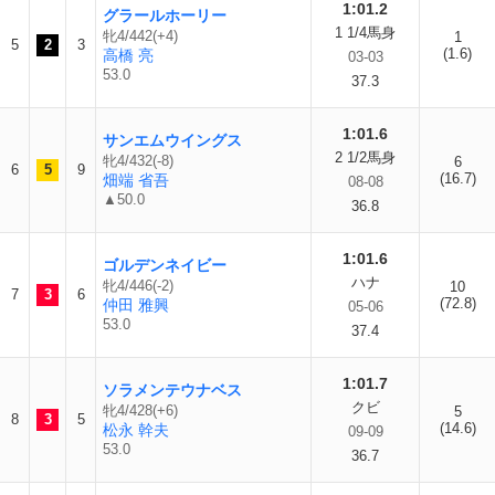
1:01.2
グラールホーリー
1 1/4馬身
牝4/442(+4)
1
5
2
3
(1.6)
高橋 亮
03-03
53.0
37.3
1:01.6
サンエムウイングス
2 1/2馬身
牝4/432(-8)
6
6
5
9
(16.7)
畑端 省吾
08-08
▲50.0
36.8
1:01.6
ゴルデンネイビー
ハナ
牝4/446(-2)
10
7
3
6
(72.8)
仲田 雅興
05-06
53.0
37.4
1:01.7
ソラメンテウナベス
クビ
牝4/428(+6)
5
8
3
5
(14.6)
松永 幹夫
09-09
53.0
36.7