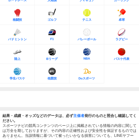
ボートレース
大相撲
フィギュア
カーリング
格闘技
ゴルフ
テニス
卓球
F1
バドミントン
バレーボール
ラグビー
NBA
陸上
Bリーグ
バスケ代表
学生バスケ
他競技
Doスポーツ
結果・成績・オッズなどのデータは、必ず
主催者
発行のものと照合し確認してく
ださい。
スポーツナビの競馬コンテンツのページ上に掲載されている情報の内容に関して
は万全を期しておりますが、その内容の正確性および安全性を保証するものでは
ありません。当該情報に基づいて被ったいかなる損害についても、LINEヤフー