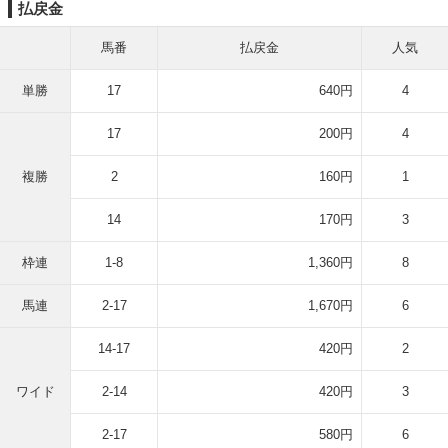
払戻金
馬番
払戻金
人気
単勝
17
640円
4
17
200円
4
複勝
2
160円
1
14
170円
3
枠連
1-8
1,360円
8
馬連
2-17
1,670円
6
14-17
420円
2
ワイド
2-14
420円
3
2-17
580円
6