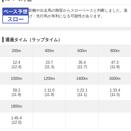
ペース予想スロー
距離や出走馬の脚質からスローペースと判断しました。逃
げ・先行馬が有利になる可能性があります。
通過タイム（ラップタイム）
200m
400m
600m
800m
12.4
23.7
35.4
47.3
(12.4)
(11.3)
(11.7)
(11.9)
1000m
1200m
1400m
1600m
59.2
1:11.0
1:22.1
1:33.4
(11.9)
(11.8)
(11.1)
(11.3)
1800m
1:45.4
(12.0)