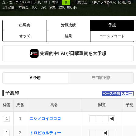
芝・左・外 1800m
天気：
晴
馬場：
3歳以上
1勝クラス(500万下) 牝 [指
良
定] 定量
本賞金：800、320、200、120、80万円
出馬表
対戦成績
予想
オッズ
結果
コースレコード
先週的中! AIが日曜重賞を大予想
AI予想
専門家予想
予想印
枠番
馬番
馬名
脚質
予想
1
1
ニシノコイゴコロ
1
2
トロピカルティー