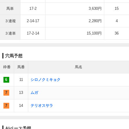
馬単
17-2
3,630円
15
３連複
2-14-17
2,280円
4
３連単
17-2-14
15,100円
36
穴馬予想
枠番
馬番
馬名
6
11
シロノクミキョク
7
13
ムガ
7
14
テリオスサラ
AIペース予想