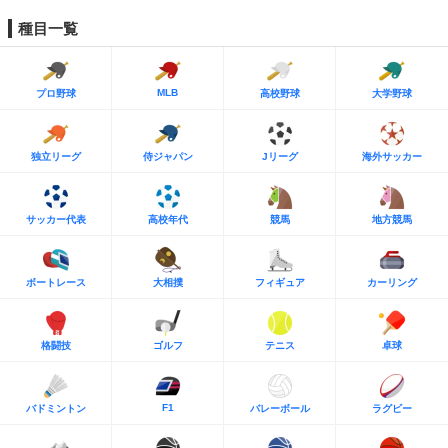
種目一覧
MLB
プロ野球
高校野球
大学野球
独立リーグ
侍ジャパン
Jリーグ
海外サッカー
サッカー代表
高校年代
競馬
地方競馬
ボートレース
大相撲
フィギュア
カーリング
格闘技
ゴルフ
テニス
卓球
F1
バドミントン
バレーボール
ラグビー