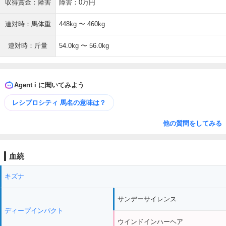
収得賞金：障害
障害：0万円
連対時：馬体重
448kg 〜 460kg
連対時：斤量
54.0kg 〜 56.0kg
Agent i に聞いてみよう
レシプロシティ 馬名の意味は？
他の質問をしてみる
血統
キズナ
サンデーサイレンス
ディープインパクト
ウインドインハーヘア