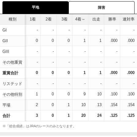
平地
障害
種別
1着
2着
3着
4着～
出走
勝率
連対率
-
-
-
-
-
-
-
GI
0
0
0
1
1
.000
.000
GII
-
-
-
-
-
-
-
GIII
-
-
-
-
-
-
-
その他重賞
0
0
0
1
1
.000
.000
重賞合計
-
-
-
-
-
-
-
リステッド
1
0
0
9
10
.100
.100
その他特別
2
0
1
10
13
.154
.154
平場
3
0
1
20
24
.125
.125
合計
※「総合成績」はJRAのレースのみとなります。