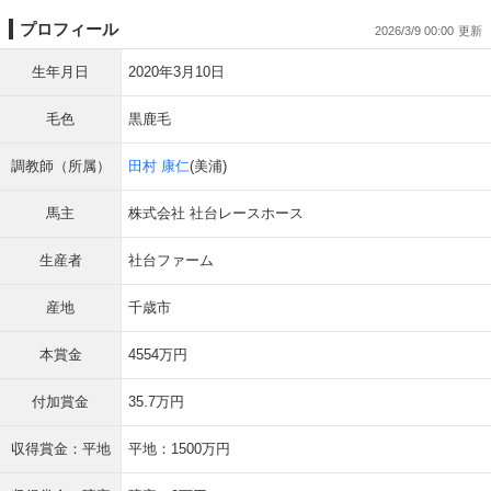
プロフィール
2026/3/9 00:00
生年月日
2020年3月10日
毛色
黒鹿毛
調教師（所属）
田村 康仁
(美浦)
馬主
株式会社 社台レースホース
生産者
社台ファーム
産地
千歳市
本賞金
4554万円
付加賞金
35.7万円
収得賞金：平地
平地：1500万円