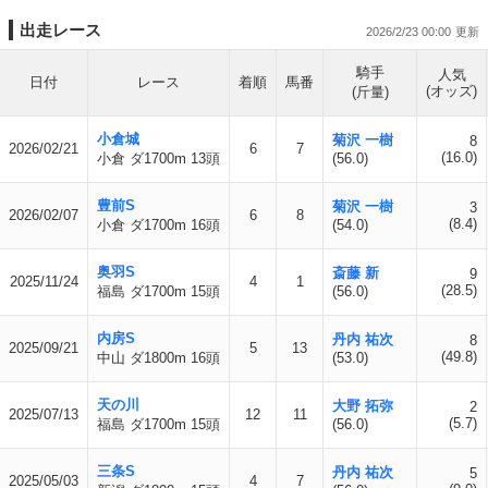
出走レース
2026/2/23 00:00
騎手
人気
日付
レース
着順
馬番
(オッズ)
(斤量)
小倉城
菊沢 一樹
8
2026/02/21
6
7
(16.0)
小倉 ダ1700m 13頭
(56.0)
豊前S
菊沢 一樹
3
2026/02/07
6
8
(8.4)
小倉 ダ1700m 16頭
(54.0)
奥羽S
斎藤 新
9
2025/11/24
4
1
(28.5)
福島 ダ1700m 15頭
(56.0)
内房S
丹内 祐次
8
2025/09/21
5
13
(49.8)
中山 ダ1800m 16頭
(53.0)
天の川
大野 拓弥
2
2025/07/13
12
11
(5.7)
福島 ダ1700m 15頭
(56.0)
三条S
丹内 祐次
5
2025/05/03
4
7