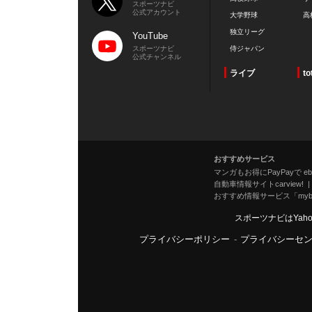
スポーツナビ
公式アカウント
大学野球
高
独立リーグ
YouTube
スポーツナビ
侍ジャパン
公式チャンネル
ライブ
to
おすすめサービス
マンガもお得にPayPayで eboo
自動車情報サイトcarview!
おすすめ情報サービス「mybe
スポーツナビはYah
プライバシーポリシー
-
プライバシーセ