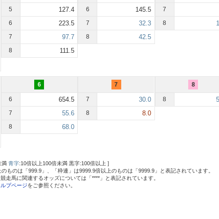
5
127.4
6
145.5
7
6
223.5
7
32.3
8
1
7
97.7
8
42.5
8
111.5
6
7
8
6
654.5
7
30.0
8
5
7
55.6
8
8.0
8
68.0
未満
青字
:10倍以上100倍未満 黒字:100倍以上 ]
のものは「999.9」、「枠連」は9999.9倍以上のものは「9999.9」と表記されています。
競走馬に関連するオッズについては「****」と表記されています。
ヘルプページ
をご参照ください。