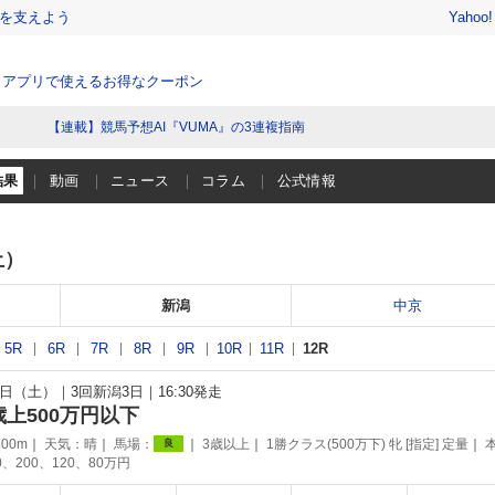
を支えよう
Yahoo
、アプリで使えるお得なクーポン
【連載】競馬予想AI『VUMA』の3連複指南
結果
動画
ニュース
コラム
公式情報
土）
新潟
中京
5R
6R
7R
8R
9R
10R
11R
12R
17日（土）
3回新潟3日
16:30発走
歳上500万円以下
00m
天気：
晴
馬場：
3歳以上
1勝クラス(500万下) 牝 [指定] 定量
良
0、200、120、80万円