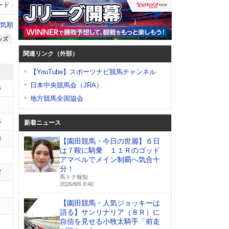
ード
気順
ッズ
関連リンク（外部）
【YouTube】スポーツナビ競馬チャンネル
日本中央競馬会（JRA）
5
地方競馬全国協会
5
新着ニュース
8
【園田競馬・今日の世麗】６日
は７鞍に騎乗 １１Ｒのゴッド
アマベルでメイン制覇へ気合十
分！
2
馬トク報知
2026/8/6 9:40
【園田競馬・人気ジョッキーは
語る】サンリナリア（８Ｒ）に
自信を見せる小牧太騎手「前走