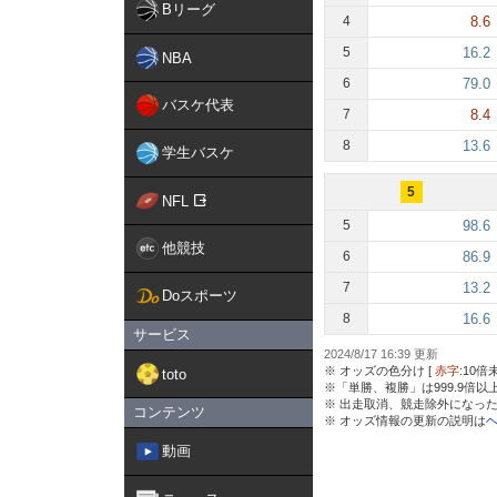
Bリーグ
4
8.6
5
16.2
NBA
6
79.0
バスケ代表
7
8.4
8
13.6
学生バスケ
5
NFL
5
98.6
他競技
6
86.9
7
13.2
Doスポーツ
8
16.6
サービス
2024/8/17 16:39 更新
※ オッズの色分け [
赤字
:10倍
toto
※「単勝、複勝」は999.9倍以上
※ 出走取消、競走除外になった
コンテンツ
※ オッズ情報の更新の説明は
動画