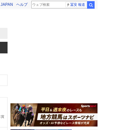
! JAPAN
ヘルプ
冨安 報道
検索
本賞