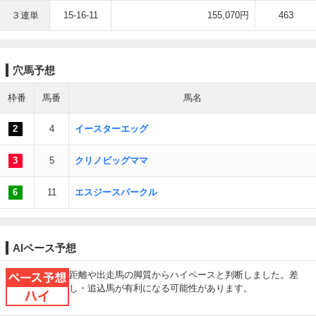
３連単
15-16-11
155,070円
463
穴馬予想
枠番
馬番
馬名
2
4
イースターエッグ
3
5
クリノビッグママ
6
11
エスジースパークル
AIペース予想
ペース予想ハイ
距離や出走馬の脚質からハイペースと判断しました。差
し・追込馬が有利になる可能性があります。