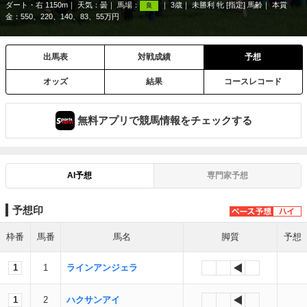
ダート・右 1150m
天気：
曇
馬場：
3歳
未勝利 牝 [指定] 馬齢
本賞
良
金：550、220、140、83、55万円
出馬表
対戦成績
予想
オッズ
結果
コースレコード
無料アプリで競馬情報をチェックする
AI予想
専門家予想
予想印
枠番
馬番
馬名
脚質
予想
1
1
ラインアンジェラ
1
2
ハクサンアイ