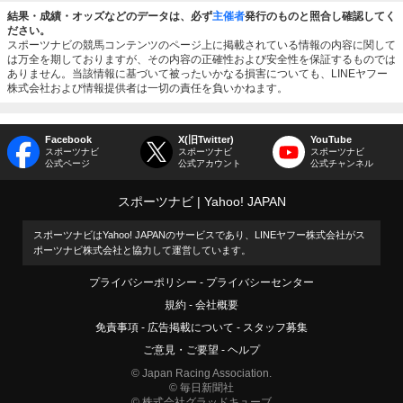
結果・成績・オッズなどのデータは、必ず
主催者
発行のものと照合し確認してく
ださい。
スポーツナビの競馬コンテンツのページ上に掲載されている情報の内容に関して
は万全を期しておりますが、その内容の正確性および安全性を保証するものでは
ありません。当該情報に基づいて被ったいかなる損害についても、LINEヤフー
株式会社および情報提供者は一切の責任を負いかねます。
Facebook
X(旧Twitter)
YouTube
スポーツナビ
スポーツナビ
スポーツナビ
公式ページ
公式アカウント
公式チャンネル
スポーツナビ
Yahoo! JAPAN
スポーツナビはYahoo! JAPANのサービスであり、LINEヤフー株式会社がス
ポーツナビ株式会社と協力して運営しています。
プライバシーポリシー
プライバシーセンター
規約
会社概要
免責事項
広告掲載について
スタッフ募集
ご意見・ご要望
ヘルプ
© Japan Racing Association.
© 毎日新聞社
© 株式会社グラッドキューブ