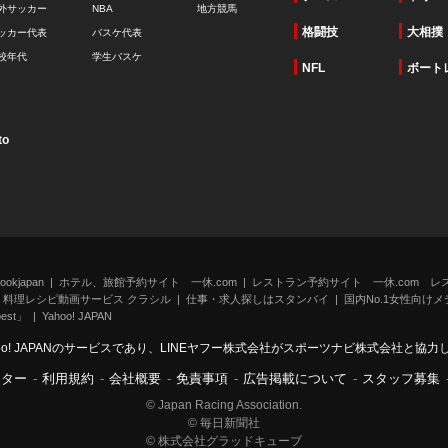
外サッカー
NBA
地方競馬
格闘技
大相撲
ッカー代表
バスケ代表
校年代
学生バスケ
NFL
ボート
to
kjapan
ホテル、旅館予約サイト 一休.com
レストラン予約サイト 一休.com レ
料理レシピ動画サービス クラシル
仕事・求人探しはスタンバイ
国内No.1女性向けメデ
st」
Yahoo! JAPAN
oo! JAPANのサービスであり、LINEヤフー株式会社がスポーツナビ株式会社と協
ンター
-
利用規約
-
会社概要
-
免責事項
-
広告掲載について
-
スタッフ募集
© Japan Racing Association.
© 毎日新聞社
© 株式会社グラッドキューブ