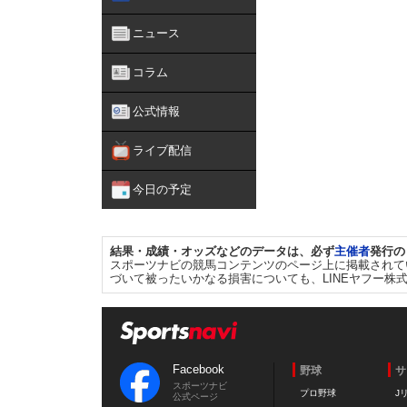
ニュース
コラム
公式情報
ライブ配信
今日の予定
結果・成績・オッズなどのデータは、必ず
主催者
発行の
スポーツナビの競馬コンテンツのページ上に掲載されて
づいて被ったいかなる損害についても、LINEヤフー株
Facebook
野球
サ
スポーツナビ
プロ野球
J
公式ページ