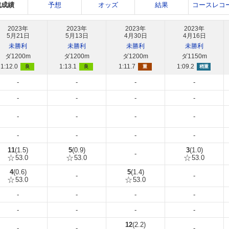
戦成績
予想
オッズ
結果
コースレコ
2023年
2023年
2023年
2023年
5月21日
5月13日
4月30日
4月16日
未勝利
未勝利
未勝利
未勝利
ダ1200m
ダ1200m
ダ1200m
ダ1150m
1:12.0
1:13.1
1:11.7
1:09.2
良
良
重
稍重
-
-
-
-
-
-
-
-
-
-
-
-
-
-
-
-
11
(1.5)
5
(0.9)
3
(1.0)
-
53.0
53.0
53.0
4
(0.6)
5
(1.4)
-
-
53.0
53.0
-
-
-
-
-
-
-
-
12
(2.2)
-
-
-