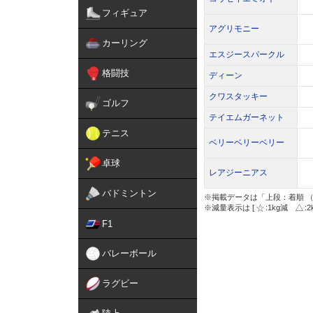
フィギュア
アグリモニー
カーリング
エスジースパークル
格闘技
ディーン
クワスタッキー
ゴルフ
テイエムガーネット
テニス
ベリーベリーベリー
卓球
レアジーニアス
バドミントン
※掲載データは「上段：着順 （
※減量表示は [
:1kg減
:
F1
バレーボール
ラグビー