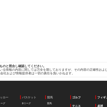
ものと照合し確認してください。
いる情報の内容に関しては万全を期しておりますが、その内容の正確性およ
式会社および情報提供者は一切の責任を負いかねます。
ッカー
バスケット
競馬
ゴルフ
フィギ
リーグ
Bリーグ
競馬
テニス
卓球