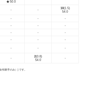
50.0
10
(1.5)
-
-
54.0
-
-
-
-
-
-
-
-
-
-
-
-
-
-
-
2
(0.8)
-
-
54.0
の女性騎手のみ）] です。