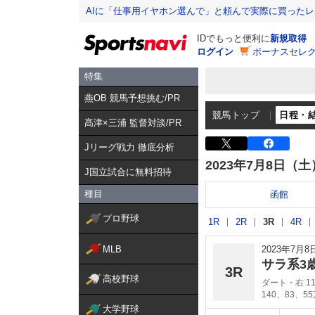
AIに「仕事用イヤホン選んで」と頼んで実際に買った
IDでもっと便利に
新規取得
ログイン
ボーナスセレク
特集
燕OB 競馬予想挑む/PR
競馬トップ
日程・
髙津×三浦 監督対談/PR
Jリーグ戦力 徹底分析
2023年7月8日（土
J国立試合に無料招待
種目
函館
プロ野球
1R
2R
3R
4R
MLB
2023年7月
サラ系3
3R
高校野球
ダート・右 11
140、83、5
大学野球