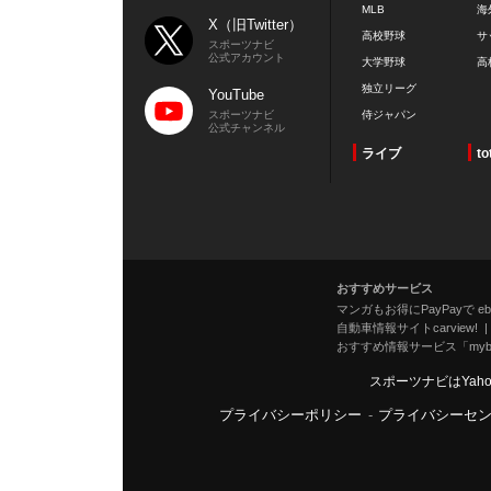
MLB
海
X（旧Twitter）
高校野球
サ
スポーツナビ
公式アカウント
大学野球
高
独立リーグ
YouTube
スポーツナビ
侍ジャパン
公式チャンネル
ライブ
to
おすすめサービス
マンガもお得にPayPayで eboo
自動車情報サイトcarview!
おすすめ情報サービス「mybe
スポーツナビはYah
プライバシーポリシー
-
プライバシーセ