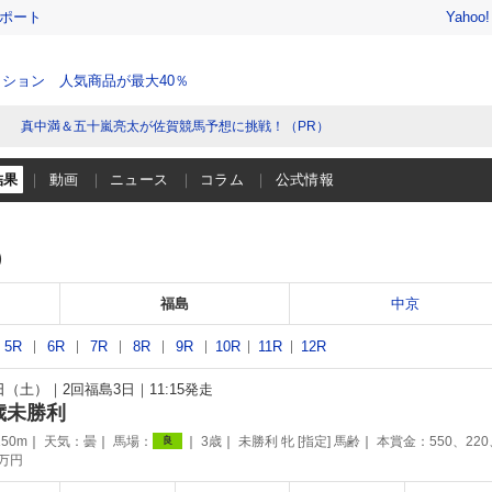
レポート
Yahoo
ション 人気商品が最大40％
真中満＆五十嵐亮太が佐賀競馬予想に挑戦！（PR）
結果
動画
ニュース
コラム
公式情報
）
福島
中京
5R
6R
7R
8R
9R
10R
11R
12R
8日（土）
2回福島3日
11:15発走
歳未勝利
50m
天気：
曇
馬場：
3歳
未勝利 牝 [指定] 馬齢
本賞金：550、220
良
5万円