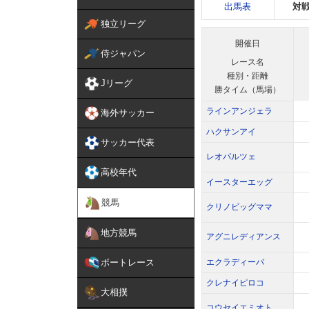
出馬表
対
独立リーグ
開催日
侍ジャパン
レース名
種別・距離
Jリーグ
勝タイム（馬場）
ラインアンジェラ
海外サッカー
ハクサンアイ
サッカー代表
レオパルツェ
高校年代
イースターエッグ
競馬
クリノビッグママ
地方競馬
アグニレディアンス
ボートレース
エクラディーバ
クレナイピロコ
大相撲
コウセイエミオト