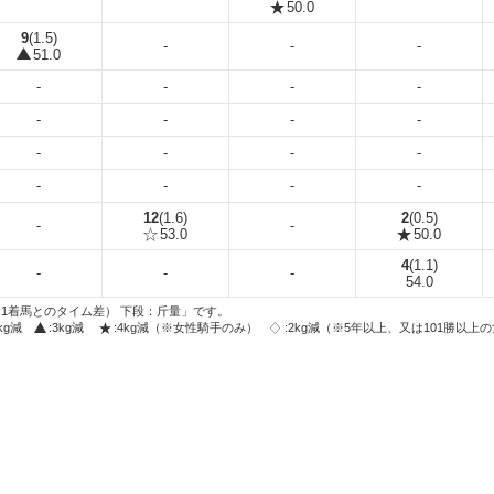
50.0
9
(1.5)
-
-
-
51.0
-
-
-
-
-
-
-
-
-
-
-
-
-
-
-
-
12
(1.6)
2
(0.5)
-
-
53.0
50.0
4
(1.1)
-
-
-
54.0
1着馬とのタイム差） 下段：斤量」です。
2kg減
:3kg減
:4kg減（※女性騎手のみ）
:2kg減（※5年以上、又は101勝以上