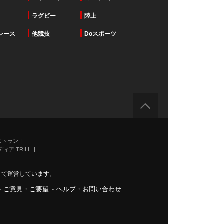
ラグビー
陸上
レース
他競技
Doスポーツ
ストラン
ィア TRILL
力して運営しています。
-
ご意見・ご要望
-
ヘルプ・お問い合わせ