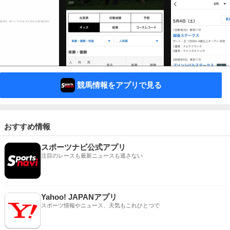
競馬情報をアプリで見る
おすすめ情報
スポーツナビ公式アプリ
注目のレースも最新ニュースも逃さない
Yahoo! JAPANアプリ
スポーツ情報やニュース、天気もこれひとつで