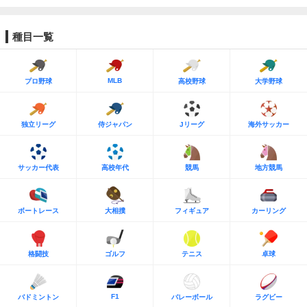
種目一覧
MLB
プロ野球
高校野球
大学野球
独立リーグ
侍ジャパン
Jリーグ
海外サッカー
サッカー代表
高校年代
競馬
地方競馬
ボートレース
大相撲
フィギュア
カーリング
格闘技
ゴルフ
テニス
卓球
F1
バドミントン
バレーボール
ラグビー