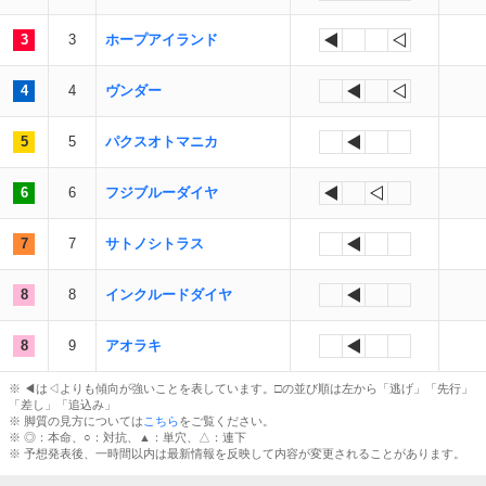
3
3
ホープアイランド
4
4
ヴンダー
5
5
パクスオトマニカ
6
6
フジブルーダイヤ
7
7
サトノシトラス
8
8
インクルードダイヤ
8
9
アオラキ
※ ◀︎は◁よりも傾向が強いことを表しています。□の並び順は左から「逃げ」「先行」
「差し」「追込み」
※ 脚質の見方については
こちら
をご覧ください。
※ ◎：本命、○：対抗、▲：単穴、△：連下
※ 予想発表後、一時間以内は最新情報を反映して内容が変更されることがあります。