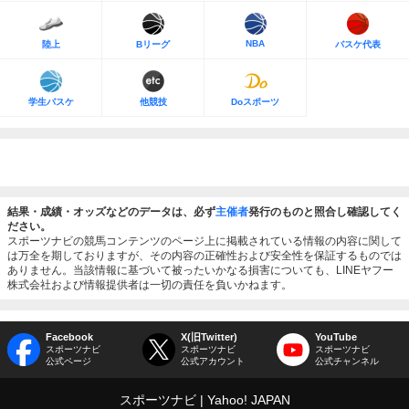
NBA
陸上
Bリーグ
バスケ代表
学生バスケ
他競技
Doスポーツ
結果・成績・オッズなどのデータは、必ず
主催者
発行のものと照合し確認してく
ださい。
スポーツナビの競馬コンテンツのページ上に掲載されている情報の内容に関して
は万全を期しておりますが、その内容の正確性および安全性を保証するものでは
ありません。当該情報に基づいて被ったいかなる損害についても、LINEヤフー
株式会社および情報提供者は一切の責任を負いかねます。
Facebook
X(旧Twitter)
YouTube
スポーツナビ
スポーツナビ
スポーツナビ
公式ページ
公式アカウント
公式チャンネル
スポーツナビ
Yahoo! JAPAN