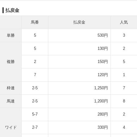
払戻金
馬番
払戻金
人気
単勝
5
530円
3
5
130円
2
複勝
2
150円
5
7
120円
1
枠連
2-5
1,250円
7
馬連
2-5
1,200円
8
5-7
280円
2
ワイド
2-7
330円
4