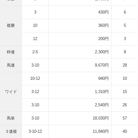
3
430円
6
複勝
10
360円
5
12
200円
3
枠連
2-5
2,300円
8
馬連
3-10
9,670円
28
10-12
940円
10
ワイド
3-12
1,310円
15
3-10
2,540円
26
馬単
3-10
18,030円
57
３連複
3-10-12
11,840円
40