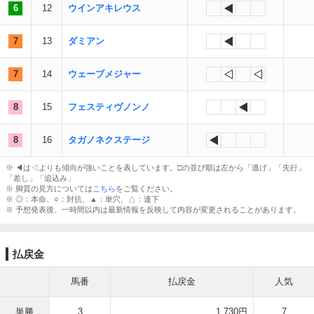
6
12
ウインアキレウス
7
13
ダミアン
7
14
ウェーブメジャー
8
15
フェスティヴノンノ
8
16
タガノネクステージ
※ ◀︎は◁よりも傾向が強いことを表しています。□の並び順は左から「逃げ」「先行」
「差し」「追込み」
※ 脚質の見方については
こちら
をご覧ください。
※ ◎：本命、○：対抗、▲：単穴、△：連下
※ 予想発表後、一時間以内は最新情報を反映して内容が変更されることがあります。
払戻金
馬番
払戻金
人気
単勝
3
1,730円
7